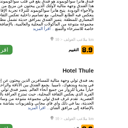
فندق هانزا سواكوبموند هو فندق يقع في قلب سواكوبموند، نا
هذا الفندق وجهة مثالية لأولئك الذين يبحثون عن مزيج من ا
والأجواء الودودة. يتيح هانزا سواكوبموند للنزلاء تجربة الإ
ينعكس فيه الطابع المحلي، مع تصاميم داخلية تعكس الثقاف
المعماري للمنطقة. يتميز الفندق بمرافق حديثة تشمل مطا
مجموعة متنوعة من المأكولات المحلية والعالمية، بالإضافة
خاصة للاسترخاء والتمتع
... اقرأ المزيد
ملاعب الغولف < 10 km
8.9
اقرأ
التقييم
Hotel Thule
يعد فندق ثولي وجهة مثالية للمسافرين الذين يبحثون عن إ
في مدينة ويندهوك، ناميبيا. يجمع الفندق بين الأناقة والراح
خياراً مغرياً للزوار من جميع أنحاء العالم. يتميز فندق ثولي
الفريد الذي يعكس الثقافة المحلية، حيث تمتزج العراقة با
العصرية. تقدم غرف فندق ثولي مجموعة متنوعة من وسائل
الحديثة، بما في ذلك واي فاي مجاني وتلفزيونات بشاشة
بالإضافة إلى مرافق الشاي
... اقرأ المزيد
ملاعب الغولف < 10 km