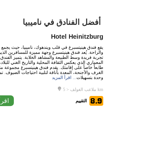
أفضل الفنادق في ناميبيا
1 km
1 mi
Hotel Heinitzburg
+
يقع فندق هينيتسبرغ في قلب ويندهوك، ناميبيا، حيث يجمع بي
والراحة. يُعد فندق هينيتسبرغ وجهة مميزة للمسافرين الذي
تجربة فريدة وسط الطبيعة والمشاهد الخلابة. يتميز الفندق
−
المعماري الذي يعكس الثقافة المحلية والتاريخ الغني للبلاد
طابعاً خاصاً على إقامتك. يقدم فندق هينيتسبرغ مجموعة م
الغرف والأجنحة، المعدة بأناقة لتلبية احتياجات الضيوف. ت
وحدة بتسهيلات
... اقرأ المزيد
ملاعب الغولف < 5 km
8.9
اقرأ
التقييم