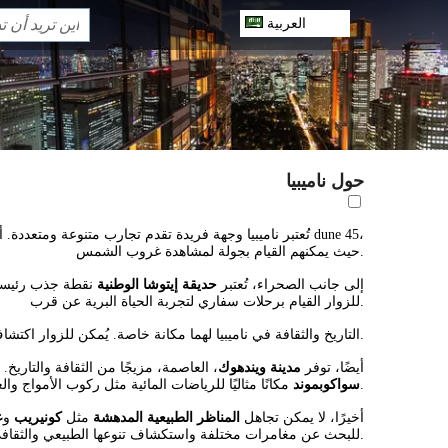
العربية
حول ناميبيا
تُعتبر ناميبيا وجهة فريدة تقدم تجارب متنوعة ومتعددة. أ
حيث يمكنهم القيام بجولة لمشاهدة غروب الشمس.
إلى جانب الصحراء، تُعتبر
حديقة إيتوشا الوطنية
نقطة جذب رئيسية.
للزوار القيام برحلات سفاري لتجربة الحياة البرية عن قرب.
التاريخية، حيث تُمثل تراث شعب الأوتو والهيمبا. إن زيارة القرى المحلية توفر فهمًا عميقًا لأسلوب حياة هذه القبائل التقليدية.
التاريخ والثقافة في ناميبيا لهما مكانة خاصة. يُمكن للزوار اكتش
أيضًا، توفر
مدينة ويندهوك
، العاصمة، مزيجًا من الثقافة والتاريخ
مكانًا مثاليًا للرياضات المائية مثل ركوب الأمواج والغوص.
سواكوبموند
أخيرًا، لا يمكن تجاهل
المناظر الطبيعية المدهشة
مثل
كونيريب
و
ع
للبحث عن مغامرات مختلفة واستكشاف تنوعها الطبيعي والثقافي.