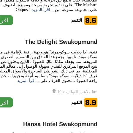
المحيطة، حيث يجمع بين الراحة والأناقة بأسلوب مبتكر، مع
على تقديم تجربة مريحة ومميزة للضيوف. تحتوي "shara
Outpost" على مجموعة متنوعة من
... اقرأ المزيد
9.6
اقرأ
التقييم
The Delight Swakopmund
فندق "ذا ديلايت سوكوبموند" هو وجهة راقية للإقامة في مد
سوكوبموند، ناميبيا. يجمع هذا الفندق بين التصميم العصري و
المريحة، مما يجعله مكانًا مثاليًا للضيوف الذين يبحثون عن 
يتيح الموقع المركزي للفندق سهولة الوصول إلى معالم المد
المختلفة، بما في ذلك الشواطئ الساحرة والأسواق المحلية
غرف "ذا ديلايت سوكوبموند" بتصاميم أنيقة وتجهيزات حدي
راحة الضيوف. تحتوي الغرف على
... اقرأ المزيد
ملاعب الغولف < 10 km
8.9
اقرأ
التقييم
Hansa Hotel Swakopmund