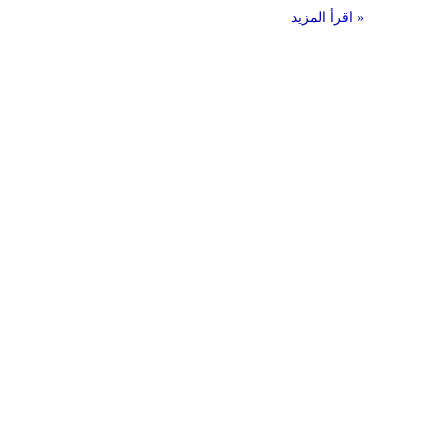
اقرأ المزيد »
Leaflet
|
© Carto, under CC BY 3.0. Data by
OpenStreetMap, under ODbL