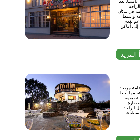
ميبيا. يعد
لراحة
قامة في مكان
ة والنمط
عم تقدم
 إلى أماكن
 المزيد
قامة مريحة
ة، مما يجعله
 بتصميمه
لحضارة
 الراحة
 مسطحة،