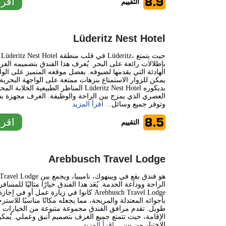
8.9
اقرأ
التقييم
Lüderitz Nest Hotel
بإطلالات رائعة على البحر. يُعرف هذا الفندق بتصميمه الفري
الهادئة التي يقدمها لضيوفه. بفضل موقعه المتميز على الوا
يمكن للزوار الاستمتاع بنزهات ممتعة على الواجهة البحر
المناظر الطبيعية الخلابة المحيطة. يتميز Nest Hotel
العصري الذي يمزج بين الراحة والوظيفة. الغرف مجهزة ب
وتوفر جميع وسائل
... اقرأ المزيد
8.5
اقرأ
التقييم
Arebbusch Travel Lodge
Arebbusch Travel Lodge هو فندق يقع ف
الراحة ووداعة الخدمة. يُعَد هذا الفندق خيارًا مثاليًا للمسا
كانوا في زيارة عمل أو في إجازة. يتميز Travel Lodge
بأجوائه المعتدلة والمريحة، مما يجعله مكانًا مناسبًا للاسترخ
طويل. تقدم مرافق الفندق مجموعة متنوعة من الخيارات 
الإقامة، حيث تتمتع جميع الغرف بتصميم أنيق وعملي. يُم
الاختيار من بين
... اقرأ المزيد