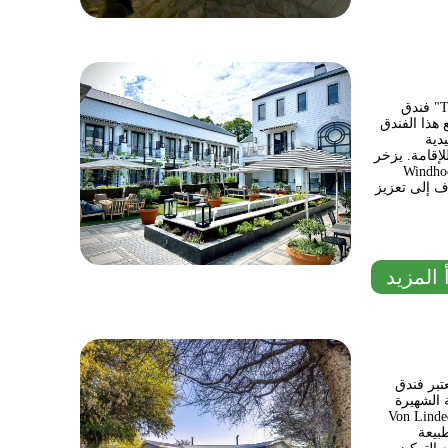
فندق "The Weinberg Windhoek" هو وجهة مثالية للمسافرين الذين
 هذا الفندق
دية
خر "The Weinberg
من المرافق التي تشمل مطاعم تقدم أشهى
دف إلى تعزيز
 المزيد
ندق "The Mushara Outpost" وجهة مميزة للزوار الباحثين عن
 الشهيرة
 منه قاعدة مثالية لاستكشاف منتزه إيتوشا
بيعة