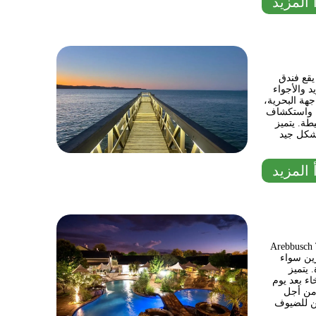
 المزيد
يقع فندق Lüderitz Nest Hotel في قلب منطقة Lüderitz، حيث يتمتع
د والأجواء
جهة البحرية،
ية واستكشاف
Lüderitz  بديكوره
شكل جيد
 المزيد
ي ويينهوك، ناميبيا، ويجمع بين
فرين سواء
Arebbusch 
اء بعد يوم
من أجل
كن للضيوف