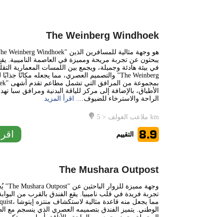
The Weinberg Windhoek
يبحثون عن تجربة مريحة ومميزة في العاصمة الناميبية. يقع
في بيئة هادئة وجميلة، ويجمع بين اللمسات المعمارية التقلي
والتصميم العصري، مما يجعله مكانًا جذابًا للإقامة. يز
Windhoek" بمجموعة 
الأطباق، بالإضافة إلى مركز للياقة البدنية ومرافق سبا ته
الراحة والاسترخاء للضيوف.
... اقرأ المزيد
ملاعب الغولف < 5 km
8.9
اقرأ
التقييم
The Mushara Outpost
يُعتبر ف
تجربة فريدة في قلب ناميبيا. يقع الفندق بالقرب من البوابة
Von Lindequist، مما يجعل
الوطني. يتميز الفندق بتصميمه العصري الذي ينسجم مع الط