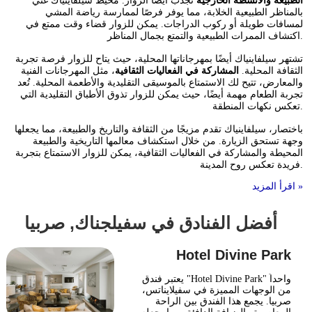
الطبيعة والأنشطة الخارجية
تجذب أيضا الزوار. محيط سيلفاينياك غني
بالمناظر الطبيعية الخلابة، مما يوفر فرصًا لممارسة رياضة المشي
لمسافات طويلة أو ركوب الدراجات. يمكن للزوار قضاء وقت ممتع في
اكتشاف الممرات الطبيعية والتمتع بجمال المناظر.
تشتهر سيلفاينياك أيضًا بمهرجاناتها المحلية، حيث يتاح للزوار فرصة تجربة
الثقافة المحلية.
المشاركة في الفعاليات الثقافية
، مثل المهرجانات الفنية
والمعارض، تتيح لك الاستمتاع بالموسيقى التقليدية والأطعمة المحلية. تُعد
تجربة الطعام مهمة أيضًا، حيث يمكن للزوار تذوق الأطباق التقليدية التي
تعكس نكهات المنطقة.
باختصار، سيلفاينياك تقدم مزيجًا من الثقافة والتاريخ والطبيعة، مما يجعلها
وجهة تستحق الزيارة. من خلال استكشاف معالمها التاريخية والطبيعة
المحيطة والمشاركة في الفعاليات الثقافية، يمكن للزوار الاستمتاع بتجربة
فريدة تعكس روح المدينة.
اقرأ المزيد »
أفضل الفنادق في سفيلجناك, صربيا
Hotel Divine Park
يعتبر فندق "Hotel Divine Park" واحداً
من الوجهات المميزة في سفيلايناتس،
صربيا. يجمع هذا الفندق بين الراحة