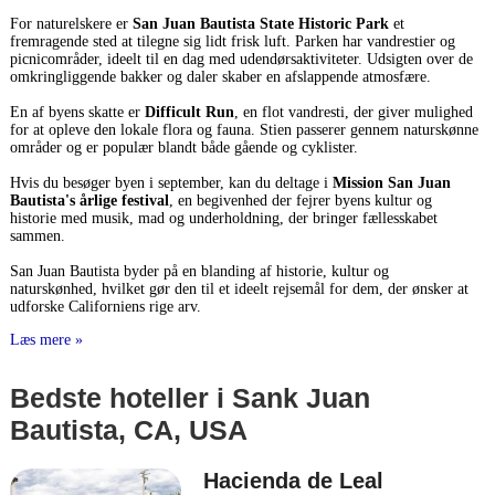
For naturelskere er
San Juan Bautista State Historic Park
et
fremragende sted at tilegne sig lidt frisk luft. Parken har vandrestier og
picnicområder, ideelt til en dag med udendørsaktiviteter. Udsigten over de
omkringliggende bakker og daler skaber en afslappende atmosfære.
En af byens skatte er
Difficult Run
, en flot vandresti, der giver mulighed
for at opleve den lokale flora og fauna. Stien passerer gennem naturskønne
områder og er populær blandt både gående og cyklister.
Hvis du besøger byen i september, kan du deltage i
Mission San Juan
Bautista's årlige festival
, en begivenhed der fejrer byens kultur og
historie med musik, mad og underholdning, der bringer fællesskabet
sammen.
San Juan Bautista byder på en blanding af historie, kultur og
naturskønhed, hvilket gør den til et ideelt rejsemål for dem, der ønsker at
udforske Californiens rige arv.
Læs mere »
Bedste hoteller i Sank Juan
Bautista, CA, USA
Hacienda de Leal