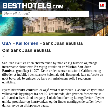
BESTHOTELS
D
.COM
USA
Kalifornien
Sank Juan Bautista
Om Sank Juan Bautista
San Juan Bautista er en charmerende by med en rig historie og mange
interessante aktiviteter. En vigtig attraktion er
Mission San Juan
Bautista
, grundlagt i 1797. Dette er den største mission i Californien og
tilbyder et indblik i den spanske koloniale tid. Besøgende kan udforske de
godt bevarede bygninger og lære om missionens rolle i regionens
udvikling.
Byens
historiske centrum
er også værd at udforske. Gaderne er fyldt med
velbevarede bygninger fra det 19. århundrede, der giver en fornemmelse
af, hvordan livet så ud dengang. Lokale butikker og kunstgallerier tilbyder
unikke produkter og kunstværker, og du finder nærtliggende caféer, hvor
du kan nyde en afslappende pause.