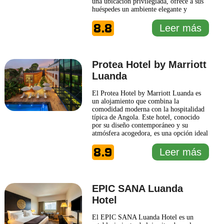
una ubicación privilegiada, ofrece a sus
huéspedes un ambiente elegante y
moderno, ideal tanto para viajeros de
8.8
negocios como para turistas que desean
Leer más
explorar la vibrante cultura de la ciudad.
Las instalaciones del InterContinental
Luanda Miramar están
... Leer más
Protea Hotel by Marriott
Luanda
El Protea Hotel by Marriott Luanda es
un alojamiento que combina la
comodidad moderna con la hospitalidad
típica de Angola. Este hotel, conocido
por su diseño contemporáneo y su
atmósfera acogedora, es una opción ideal
tanto para viajeros de negocios como
8.9
para turistas. El hotel ofrece una serie de
Leer más
habitaciones bien equipadas que
garantizan una estancia tranquila y
placentera, todas con servicios como
...
Leer más
EPIC SANA Luanda
Hotel
El EPIC SANA Luanda Hotel es un