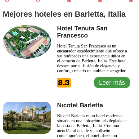
Mejores hoteles en Barletta, Italia
Hotel Tenuta San
Francesco
Hotel Tenuta San Francesco es un
encantador establecimiento que ofrece a
sus huéspedes una experiencia única en
el corazón de Barletta, Italia. Este hotel
destaca por su fusión de elegancia y
confort, creando un ambiente acogedor
ideal para aquellos que buscan un retiro
8.3
relajante. Con una cuidada atención al
Leer más
detalle, el Hotel Tenuta San Francesco
ha sido diseñado para proporcionar tanto
tranquilidad
... Leer más
Nicotel Barletta
Nicotel Barletta es un hotel moderno
situado en una ubicación privilegiada en
la costa de Barletta, Italia. Con una
atención al detalle y un diseño
contemporáneo, el hotel ofrece un