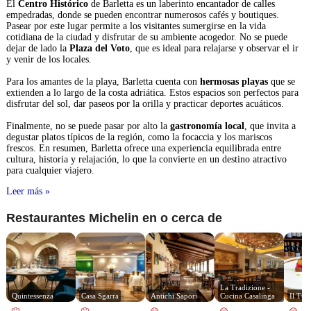
El
Centro Histórico
de Barletta es un laberinto encantador de calles
empedradas, donde se pueden encontrar numerosos cafés y boutiques.
Pasear por este lugar permite a los visitantes sumergirse en la vida
cotidiana de la ciudad y disfrutar de su ambiente acogedor. No se puede
dejar de lado la
Plaza del Voto
, que es ideal para relajarse y observar el ir
y venir de los locales.
Para los amantes de la playa, Barletta cuenta con
hermosas playas
que se
extienden a lo largo de la costa adriática. Estos espacios son perfectos para
disfrutar del sol, dar paseos por la orilla y practicar deportes acuáticos.
Finalmente, no se puede pasar por alto la
gastronomía local
, que invita a
degustar platos típicos de la región, como la focaccia y los mariscos
frescos. En resumen, Barletta ofrece una experiencia equilibrada entre
cultura, historia y relajación, lo que la convierte en un destino atractivo
para cualquier viajero.
Leer más »
Restaurantes Michelin en o cerca de
La Tradizione - 
Quintessenza
Casa Sgarra
Antichi Sapori
Cucina Casalinga
Il Tur