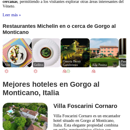
cercanas
, permitiendo a los visitantes explorar otras áreas interesantes del
Véneto.
Leer más »
Restaurantes Michelin en o cerca de Gorgo al
Monticano
Osteria Borsò 
Pierre 
Vite
Gellivs
Gambrinus
Alla Pasina
Sartori
Mejores hoteles en Gorgo al
Monticano, Italia
Villa Foscarini Cornaro
Villa Foscarini Cornaro es un encantador
hotel situado en Gorgo al Monticano,
Italia. Esta elegante propiedad combina
un estilo arquitectónico clásico con