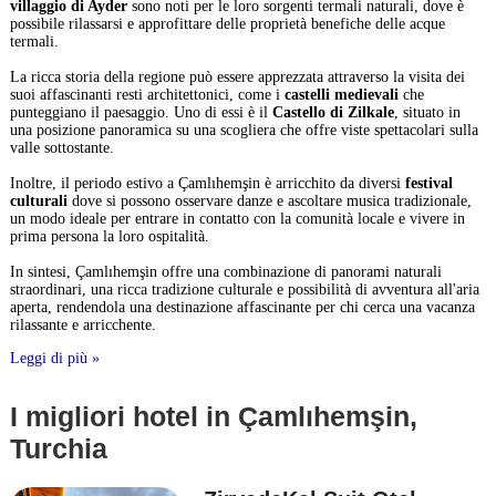
villaggio di Ayder
sono noti per le loro sorgenti termali naturali, dove è
possibile rilassarsi e approfittare delle proprietà benefiche delle acque
termali.
La ricca storia della regione può essere apprezzata attraverso la visita dei
suoi affascinanti resti architettonici, come i
castelli medievali
che
punteggiano il paesaggio. Uno di essi è il
Castello di Zilkale
, situato in
una posizione panoramica su una scogliera che offre viste spettacolari sulla
valle sottostante.
Inoltre, il periodo estivo a Çamlıhemşin è arricchito da diversi
festival
culturali
dove si possono osservare danze e ascoltare musica tradizionale,
un modo ideale per entrare in contatto con la comunità locale e vivere in
prima persona la loro ospitalità.
In sintesi, Çamlıhemşin offre una combinazione di panorami naturali
straordinari, una ricca tradizione culturale e possibilità di avventura all'aria
aperta, rendendola una destinazione affascinante per chi cerca una vacanza
rilassante e arricchente.
Leggi di più »
I migliori hotel in Çamlıhemşin,
Turchia