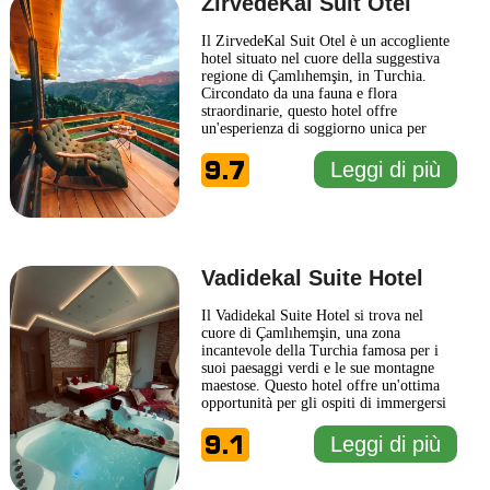
ZirvedeKal Suit Otel
Il ZirvedeKal Suit Otel è un accogliente
hotel situato nel cuore della suggestiva
regione di Çamlıhemşin, in Turchia.
Circondato da una fauna e flora
straordinarie, questo hotel offre
un'esperienza di soggiorno unica per
coloro che desiderano immergersi nella
9.7
bellezza naturale del luogo. Le camere
Leggi di più
del ZirvedeKal Suit Otel sono progettate
con attenzione per garantire comfort e
tranquillità, offrendo
... Leggi di più
Vadidekal Suite Hotel
Il Vadidekal Suite Hotel si trova nel
cuore di Çamlıhemşin, una zona
incantevole della Turchia famosa per i
suoi paesaggi verdi e le sue montagne
maestose. Questo hotel offre un'ottima
opportunità per gli ospiti di immergersi
nella bellezza naturale della regione,
9.1
combinando comfort moderni con
Leggi di più
un'atmosfera accogliente. Le camere del
Vadidekal Suite Hotel sono progettate