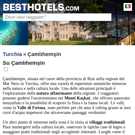
BESTHOTELS
It
.COM
Turchia
Çamlıhemşin
Su Çamlıhemşin
Çamlıhemşin, situata nel cuore della provincia di Rize nella regione del
Mar Nero in Turchia, offre una varietà di esperienze autentiche immerse
nella natura e nella cultura locale. Una delle attrazioni principali è
l'esplorazione della
natura affascinante
della regione. I viaggiatori
possono godersi l'escursionismo nei
Monti Kaçkar
, che offrono panorami
mozzafiato e la possibilità di scoprire la flora e la fauna locali. Le valli,
come la
Valle di Fırtına
, sono perfette per chi ama il rafting grazie ai suoi
corsi d'acqua impetuosi che attraversano paesaggi verdissimi.
Un altro punto di interesse nella zona è la visita ai
villaggi tradizionali
.
Puoi immergerti nella cultura locale, osservare le tipiche case di legno e
assaggiare piatti tradizionali negli accoglienti ristoranti. Luoghi come il