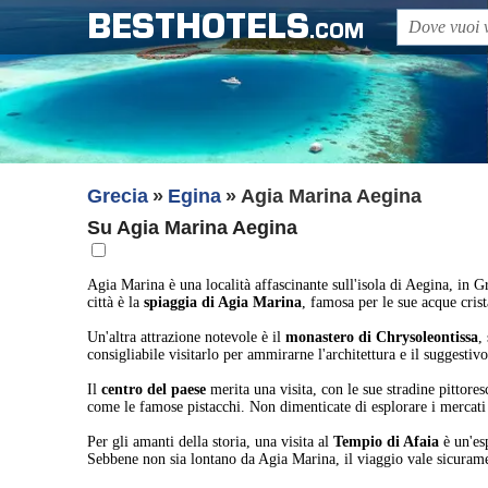
BESTHOTELS
.COM
Grecia
Egina
Agia Marina Aegina
Su Agia Marina Aegina
Agia Marina è una località affascinante sull'isola di Aegina, in G
città è la
spiaggia di Agia Marina
, famosa per le sue acque crist
Un'altra attrazione notevole è il
monastero di Chrysoleontissa
,
consigliabile visitarlo per ammirarne l'architettura e il suggesti
Il
centro del paese
merita una visita, con le sue stradine pittoresc
come le famose pistacchi. Non dimenticate di esplorare i mercati lo
Per gli amanti della storia, una visita al
Tempio di Afaia
è un'es
Sebbene non sia lontano da Agia Marina, il viaggio vale sicurame