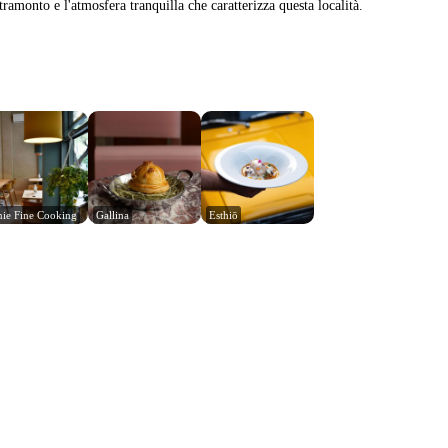
tramonto e l'atmosfera tranquilla che caratterizza questa località.
ie Fine Cooking
Gallina
Esthiō
Leaflet
|
© Carto, under CC BY 3.0. Data by
OpenStreetMap, under ODbL