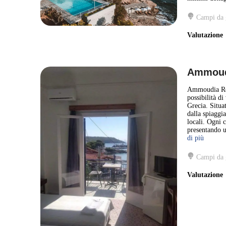
Campi da 
Valutazion
Ammoud
Ammoudia Room
possibilità di
Grecia. Situat
dalla spiaggi
locali. Ogni 
presentando u
di più
Campi da 
Valutazion