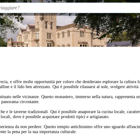
recia, e offre molte opportunità per coloro che desiderano esplorare la cultura l
alline e il lido ben attrezzato. Qui è possibile rilassarsi al sole, svolgere attiv
 situato nelle vicinanze. Questo monastero, immerso nella natura, rappresenta un 
vo panorama circostante.
he e le taverne tradizionali. Qui è possibile assaporare la cucina locale, caratter
cali, dove è possibile acquistare prodotti tipici e artigianato.
perienza da non perdere. Questo tempio antichissimo offre uno sguardo affascinan
nte la pena per la sua importanza culturale.