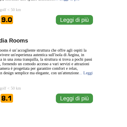
golf < 50 km
9.0
Leggi di più
e
ia Rooms
s è un’accogliente struttura che offre agli ospiti la
 vivere un'esperienza autentica sull'isola di Aegina, in
a in una zona tranquilla, la struttura si trova a pochi passi
a, fornendo un comodo accesso a vari servizi e attrazioni
camera è progettata per garantire comfort e relax,
n design semplice ma elegante, con un'attenzione
... Leggi
golf < 50 km
8.1
Leggi di più
e