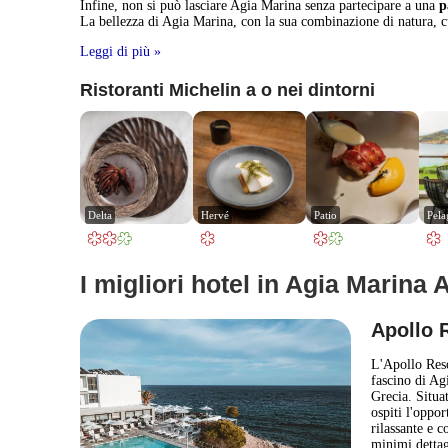
Infine, non si può lasciare Agia Marina senza partecipare a una
p
La bellezza di Agia Marina, con la sua combinazione di natura, c
Leggi di più »
Ristoranti Michelin a o nei dintorni
Delta
Hervé
Patio
Pela
I migliori hotel in Agia Marina 
Apollo 
L'Apollo Resor
fascino di Agi
Grecia. Situat
ospiti l'oppo
rilassante e 
minimi dettag