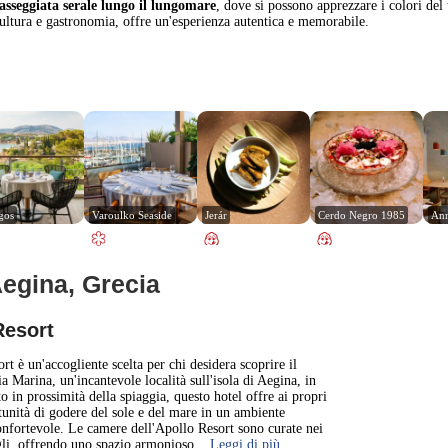
asseggiata serale lungo il lungomare
, dove si possono apprezzare i colori del 
ultura e gastronomia, offre un'esperienza autentica e memorabile.
gos
Varoulko Seaside
Jerár
Cerdo Negro 1985
Ann
Aegina, Grecia
1 km
3000 ft
Resort
+
t è un'accogliente scelta per chi desidera scoprire il
a Marina, un'incantevole località sull'isola di Aegina, in
o in prossimità della spiaggia, questo hotel offre ai propri
−
rtunità di godere del sole e del mare in un ambiente
confortevole. Le camere dell'Apollo Resort sono curate nei
li, offrendo uno spazio armonioso
... Leggi di più