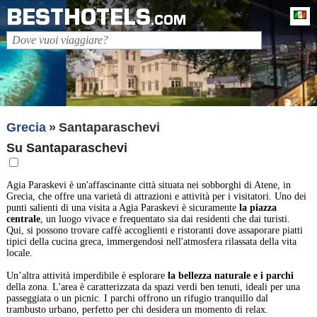
BESTHOTELS
It
.COM
Grecia
Santaparaschevi
Su Santaparaschevi
Agia Paraskevi è un'affascinante città situata nei sobborghi di Atene, in
Grecia, che offre una varietà di attrazioni e attività per i visitatori. Uno dei
punti salienti di una visita a Agia Paraskevi è sicuramente
la piazza
centrale
, un luogo vivace e frequentato sia dai residenti che dai turisti.
Qui, si possono trovare caffè accoglienti e ristoranti dove assaporare piatti
tipici della cucina greca, immergendosi nell'atmosfera rilassata della vita
locale.
Un’altra attività imperdibile è esplorare
la bellezza naturale e i parchi
della zona. L'area è caratterizzata da spazi verdi ben tenuti, ideali per una
passeggiata o un picnic. I parchi offrono un rifugio tranquillo dal
trambusto urbano, perfetto per chi desidera un momento di relax.