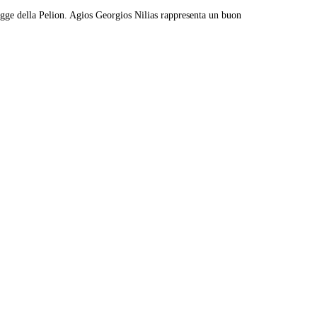
piagge della Pelion. Agios Georgios Nilias rappresenta un buon
Leaflet
|
© Carto, under CC BY 3.0. Data by
OpenStreetMap, under ODbL