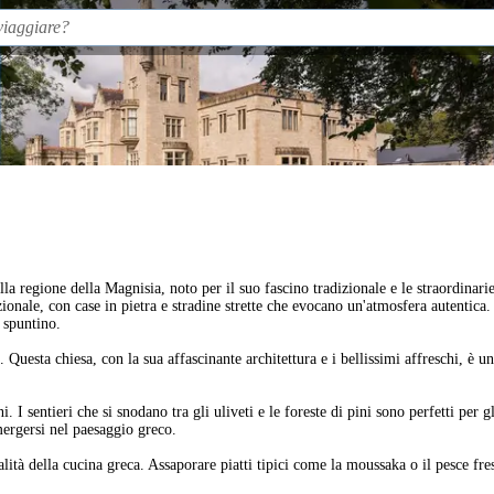
lla regione della Magnisia, noto per il suo fascino tradizionale e le straordina
dizionale, con case in pietra e stradine strette che evocano un'atmosfera autentic
o spuntino.
 Questa chiesa, con la sua affascinante architettura e i bellissimi affreschi, è u
. I sentieri che si snodano tra gli uliveti e le foreste di pini sono perfetti per 
mergersi nel paesaggio greco.
ità della cucina greca. Assaporare piatti tipici come la moussaka o il pesce fr