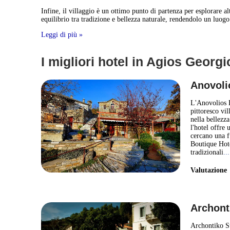
Infine, il villaggio è un ottimo punto di partenza per esplorare 
equilibrio tra tradizione e bellezza naturale, rendendolo un luog
Leggi di più »
I migliori hotel in Agios Georgi
Anovoli
L'Anovolios B
pittoresco vi
nella bellezz
l'hotel offre
cercano una f
Boutique Hot
tradizionali
..
Valutazion
Archont
Archontiko St