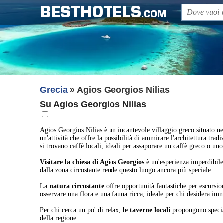
BESTHOTELS
.COM
Grecia
Agios Georgios Nilias
Su Agios Georgios Nilias
Agios Georgios Nilias è un incantevole villaggio greco situato ne
un'attività che offre la possibilità di ammirare l'architettura tra
si trovano caffè locali, ideali per assaporare un caffè greco o un
Visitare la chiesa di Agios Georgios
è un'esperienza imperdibile.
dalla zona circostante rende questo luogo ancora più speciale.
La
natura circostante
offre opportunità fantastiche per escursioni
osservare una flora e una fauna ricca, ideale per chi desidera im
Per chi cerca un po' di relax,
le taverne locali
propongono special
della regione.