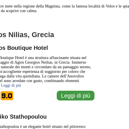
altre mete nella regione della Magnisia, come la famosa località di Volos e le s
o da scoprire con calma.
os Nilias, Grecia
1 km
3000 ft
os Boutique Hotel
+
outique Hotel è una struttura affascinante situata nel
llaggio di Agios Georgios Neilias, in Grecia. Immerso
a naturale dei monti e circondato da un paesaggio sereno,
−
 un'accogliente esperienza di soggiorno per coloro che
uga dalla vita quotidiana. Le camere dell'Anovolios
el sono arredate con gusto, combinando elementi
. Leggi di più
9.0
Leggi di più
e
iko Stathopoulou
athopoulou è un elegante hotel situato nel pittoresco