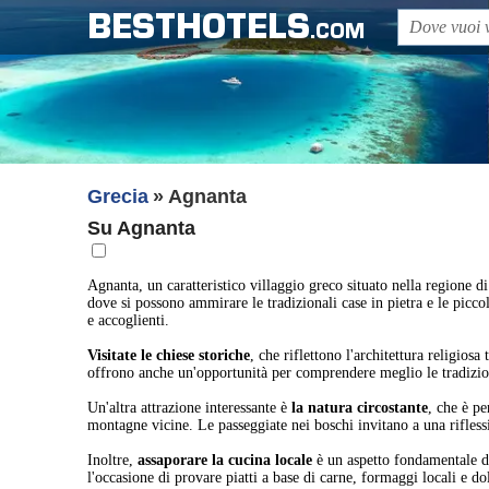
BESTHOTELS
.COM
Grecia
Agnanta
Su Agnanta
Agnanta, un caratteristico villaggio greco situato nella regione di
dove si possono ammirare le tradizionali case in pietra e le piccol
e accoglienti.
Visitate le chiese storiche
, che riflettono l'architettura religio
offrono anche un'opportunità per comprendere meglio le tradizioni
Un'altra attrazione interessante è
la natura circostante
, che è pe
montagne vicine. Le passeggiate nei boschi invitano a una riflessi
Inoltre,
assaporare la cucina locale
è un aspetto fondamentale del
l'occasione di provare piatti a base di carne, formaggi locali e do