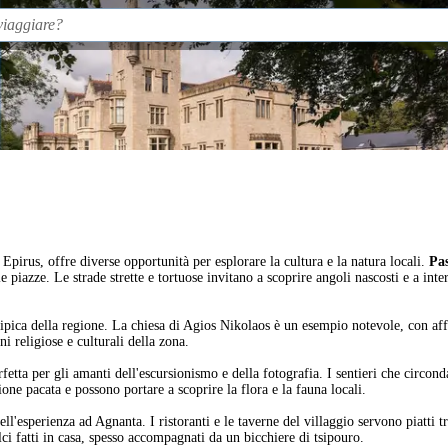
 Epirus, offre diverse opportunità per esplorare la cultura e la natura locali.
Pas
e piazze. Le strade strette e tortuose invitano a scoprire angoli nascosti e a int
sa tipica della regione. La chiesa di Agios Nikolaos è un esempio notevole, con af
 religiose e culturali della zona.
rfetta per gli amanti dell'escursionismo e della fotografia. I sentieri che circo
one pacata e possono portare a scoprire la flora e la fauna locali.
l'esperienza ad Agnanta. I ristoranti e le taverne del villaggio servono piatti t
lci fatti in casa, spesso accompagnati da un bicchiere di tsipouro.