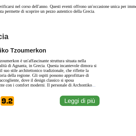
ificarsi nel corso dell'anno. Questi eventi offrono un'occasione unica per imme
ta permette di scoprire un pezzo autentico della Grecia.
cia
1 km
3000 ft
iko Tzoumerkon
+
oumerkon è un'affascinante struttura situata nella
calità di Agnanta, in Grecia. Questa incantevole dimora si
il suo stile architettonico tradizionale, che riflette la
−
toria della regione. Gli ospiti possono approfittare di
ccogliente, dove il design classico si sposa
e con i comfort moderni. Il personale di Archontiko
...
9.2
Leggi di più
e