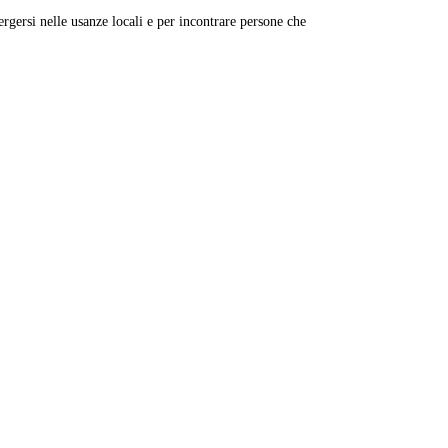
rgersi nelle usanze locali e per incontrare persone che
Leaflet
|
© Carto, under CC BY 3.0. Data by
OpenStreetMap, under ODbL