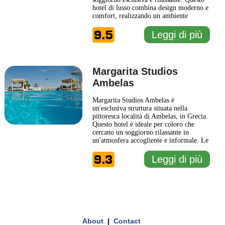
hotel di lusso combina design moderno e
comfort, realizzando un ambiente
accogliente e raffinato. Gli interni sono
9.5
curati nei minimi dettagli, riflettendo
Leggi di più
l'essenza dell'isola greca, con tonalità
chiare e elementi naturali che creano
un'atmosfera di serenità. Gli
... Leggi di
più
Margarita Studios
Ambelas
Margarita Studios Ambelas è
un'esclusiva struttura situata nella
pittoresca località di Ambelas, in Grecia.
Questo hotel è ideale per coloro che
cercano un soggiorno rilassante in
un'atmosfera accogliente e informale. Le
camere sono arredate con gusto,
9.3
combinando comfort moderni con un
Leggi di più
tocco di stile tradizionale greco. Gli
ospiti possono godere di splendide viste
1 km
sul mare e delle tranquille spiagge
...
3000 ft
Leaflet
|
© Carto, under CC BY 3.0. Data by
Leggi di più
OpenStreetMap, under ODbL
+
About
|
Contact