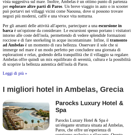
vista suggestiva sul mare. Inoltre, Ambelas è un ottimo punto di partenza
per
esplorare altre parti di Paros
. Un breve viaggio in auto o in scooter
può portarvi nei villaggi vicini come Naoussa, dove si possono trovare
negozi più moderni, caffè e una vivace vita notturna.
Per gli amanti delle attività all'aperto, partecipare a una
escursione in
barca
è un'opzione da considerare. Le escursioni spesso portano i visitatori
intorno alle coste dell'isola, permettendo di vedere splendide formazioni
rocciose e di fare snorkeling in acque incontaminate. Infine, il
tramonto
ad Ambelas
è un momento di rara bellezza. Osservare il sole che si
immerge nel mare è un modo perfetto per concludere una giornata di
esplorazioni e relax, godendo della tranquillità che il villaggio sa regalare.
Ambelas offre quindi un mix equilibrato di serenità, cultura e la possibilità
di scoprire la bellezza autentica dell'isola di Paros.
Leggi di più »
I migliori hotel in Ambelas, Grecia
Parocks Luxury Hotel &
Spa
Parocks Luxury Hotel & Spa è
un'elegante struttura situata ad Ambelas,
Paros, che offre un'esperienza di
soggiorno esclusiva e rilassante. Questo