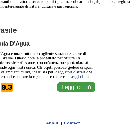
storanti e le trattorie servono piatti tipici, tra cui carni alla griglia e dolci reg
x interessante di natura, cultura e gastronomia.
rasile
1 km
1 mi
oda D'Agua
+
Agua è una struttura accogliente situata nel cuore di
 Brasile. Questo hotel è progettato per offrire un
ortevole e rilassante, con un'attenzione particolare ai
−
ende ogni visita unica. Gli ospiti possono godere di spazi
 di ambienti curati, ideali sia per viaggiatori d'affari che
 cerca di esplorare la regione. Le camere
... Leggi di più
9.3
Leggi di più
e
About
|
Contact