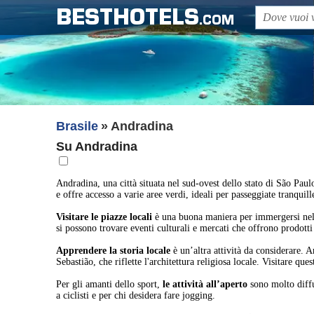
BESTHOTELS
.COM
Brasile
Andradina
Su Andradina
Andradina, una città situata nel sud-ovest dello stato di São Paulo
e offre accesso a varie aree verdi, ideali per passeggiate tranquill
Visitare le piazze locali
è una buona maniera per immergersi nella
si possono trovare eventi culturali e mercati che offrono prodotti 
Apprendere la storia locale
è un’altra attività da considerare. 
Sebastião, che riflette l'architettura religiosa locale. Visitare qu
Per gli amanti dello sport,
le attività all’aperto
sono molto diffus
a ciclisti e per chi desidera fare jogging.