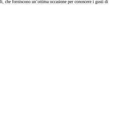
ionali, che forniscono un’ottima occasione per conoscere i gusti di
Leaflet
|
© Carto, under CC BY 3.0. Data by
OpenStreetMap, under ODbL