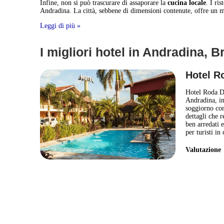
Infine, non si può trascurare di assaporare la
cucina locale
. I ri
Andradina. La città, sebbene di dimensioni contenute, offre un mi
Leggi di più »
I migliori hotel in Andradina, B
Hotel R
Hotel Roda D'
Andradina, in
soggiorno conf
dettagli che r
ben arredati e
per turisti in
Valutazion