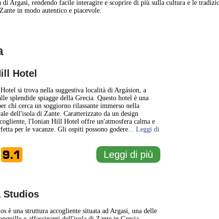
 di Argasi, rendendo facile interagire e scoprire di più sulla cultura e le tradiz
 Zante in modo autentico e piacevole.
a
1 km
3000 ft
ill Hotel
+
Hotel si trova nella suggestiva località di Argásion, a
alle splendide spiagge della Grecia. Questo hotel è una
 per chi cerca un soggiorno rilassante immerso nella
−
ale dell'isola di Zante. Caratterizzato da un design
ogliente, l'Ionian Hill Hotel offre un'atmosfera calma e
rfetta per le vacanze. Gli ospiti possono godere
... Leggi di
9.1
Leggi di più
e
 Studios
os è una struttura accogliente situata ad Argasi, una delle
ranquille e affascinanti dell'isola di Zante in Grecia.