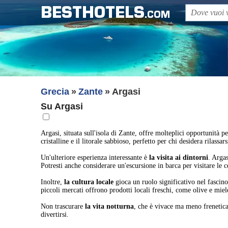
BESTHOTELS
.COM
Grecia
Zante
Argasi
Su Argasi
Argasi, situata sull'isola di Zante, offre molteplici opportunità p
cristalline e il litorale sabbioso, perfetto per chi desidera rilassa
Un'ulteriore esperienza interessante è
la visita ai dintorni
. Argas
Potresti anche considerare un'escursione in barca per visitare le
Inoltre,
la cultura locale
gioca un ruolo significativo nel fascino 
piccoli mercati offrono prodotti locali freschi, come olive e mie
Non trascurare
la vita notturna
, che è vivace ma meno frenetica 
divertirsi.