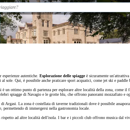
er esperienze autentiche.
Esplorazione delle spiagge
è sicuramente un'attrattiva
rsi al sole. Qui, è possibile anche praticare sport acquatici, come jet ski e paddle
i è un ottimo punto di partenza per esplorare altre località della zona, come il 
 celebri spiagge di Navagio e le grotte blu, che offrono panorami mozzafiato e o
di Argasi. La zona è costellata di taverne tradizionali dove è possibile assapora
le, permettendo di immergersi nella gastronomia locale.
rispetto ad altre località dell'isola. I bar e i piccoli club offrono musica dal vi