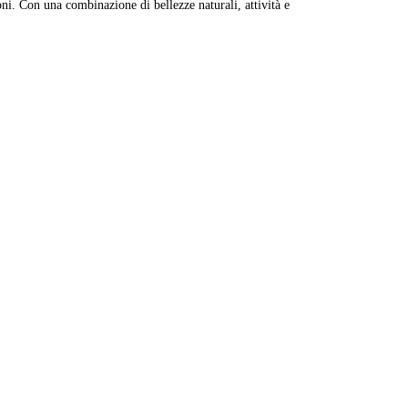
ioni. Con una combinazione di bellezze naturali, attività e
Leaflet
|
© Carto, under CC BY 3.0. Data by
OpenStreetMap, under ODbL