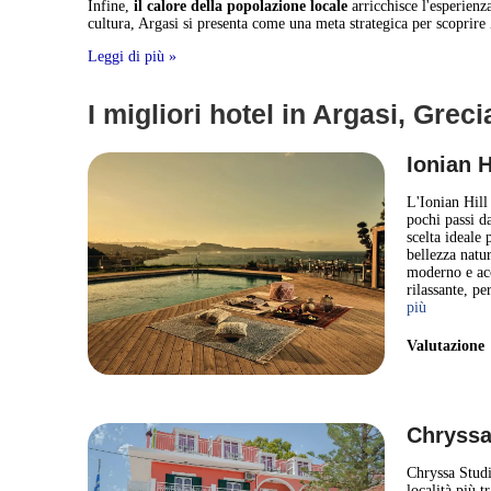
Infine,
il calore della popolazione locale
arricchisce l'esperienza
cultura, Argasi si presenta come una meta strategica per scoprire
Leggi di più »
I migliori hotel in Argasi, Greci
Ionian H
L'Ionian Hill 
pochi passi d
scelta ideale
bellezza natur
moderno e acc
rilassante, pe
più
Valutazion
Chryssa
Chryssa Studi
località più t