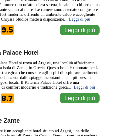
è immerso in un'atmosfera serena, ideale per chi cerca una
sante vicino al mare. Le camere sono arredate con gusto e
fort moderni, offrendo un ambiente caldo e accogliente
i. Chryssa Studios mette a disposizione
... Leggi di più
9.5
Leggi di più
e
a Palace Hotel
lace Hotel si trova ad Argassi, una località affascinante
da isola di Zante, in Grecia. Questo hotel è rinomato per la
strategica, che consente agli ospiti di esplorare facilmente
 della zona, dalle spiagge incontaminate ai pittoreschi
egozi locali. Il Katerina Palace Hotel offre una
 di comfort moderno e tradizione greca,
... Leggi di più
8.7
Leggi di più
e
e Zante
e è un accogliente hotel situato ad Argasi, una delle
ffascinanti di Zante, in Grecia. Questa struttura è perfetta