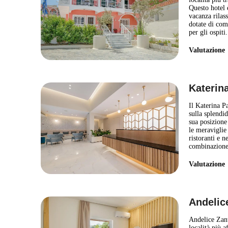
Questo hotel 
vacanza rilas
dotate di com
per gli ospit
Valutazion
Katerin
Il Katerina Pa
sulla splendi
sua posizione 
le meraviglie
ristoranti e n
combinazione
Valutazion
Andelic
Andelice Zant
località più a