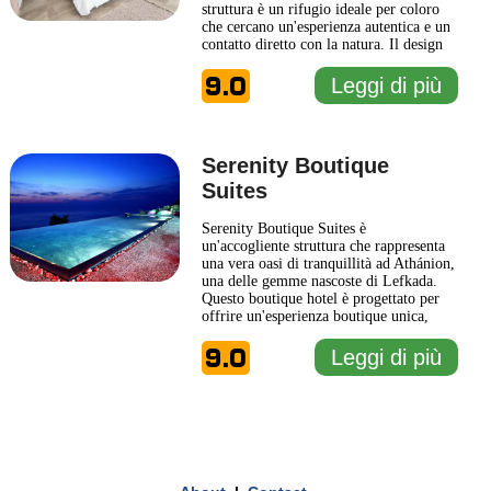
struttura è un rifugio ideale per coloro
che cercano un'esperienza autentica e un
contatto diretto con la natura. Il design
del Secret Hill Athani unisce tradizione e
9.0
modernità, creando un ambiente
Leggi di più
accogliente e raffinato che invita al
relax. Ogni camera è stata pensata per
offrire
... Leggi di più
Serenity Boutique
Suites
Serenity Boutique Suites è
un'accogliente struttura che rappresenta
una vera oasi di tranquillità ad Athánion,
una delle gemme nascoste di Lefkada.
Questo boutique hotel è progettato per
offrire un'esperienza boutique unica,
combinando comfort moderni e
9.0
un'atmosfera calda e familiare. Gli ospiti
Leggi di più
possono godere di suite elegantemente
arredate, ognuna delle quali è dotata di
1 km
una serie di comodità che
... Leggi di più
3000 ft
Leaflet
|
© Carto, under CC BY 3.0. Data by
OpenStreetMap, under ODbL
+