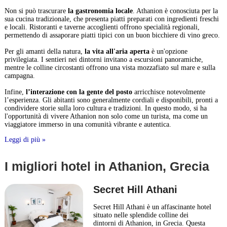
Non si può trascurare
la gastronomia locale
. Athanion è conosciuta per la
sua cucina tradizionale, che presenta piatti preparati con ingredienti freschi
e locali. Ristoranti e taverne accoglienti offrono specialità regionali,
permettendo di assaporare piatti tipici con un buon bicchiere di vino greco.
Per gli amanti della natura,
la vita all'aria aperta
è un'opzione
privilegiata. I sentieri nei dintorni invitano a escursioni panoramiche,
mentre le colline circostanti offrono una vista mozzafiato sul mare e sulla
campagna.
Infine,
l’interazione con la gente del posto
arricchisce notevolmente
l’esperienza. Gli abitanti sono generalmente cordiali e disponibili, pronti a
condividere storie sulla loro cultura e tradizioni. In questo modo, si ha
l'opportunità di vivere Athanion non solo come un turista, ma come un
viaggiatore immerso in una comunità vibrante e autentica.
Leggi di più »
I migliori hotel in Athanion, Grecia
Secret Hill Athani
Secret Hill Athani è un affascinante hotel
situato nelle splendide colline dei
dintorni di Athanion, in Grecia. Questa