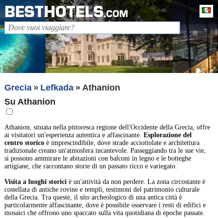
BESTHOTELS
It
.COM
Grecia
Lefkada
Athanion
Su Athanion
Athanion, situata nella pittoresca regione dell'Occidente della Grecia, offre
ai visitatori un'esperienza autentica e affascinante.
Esplorazione del
centro storico
è imprescindibile, dove strade acciottolate e architettura
tradizionale creano un'atmosfera incantevole. Passeggiando tra le sue vie,
si possono ammirare le abitazioni con balconi in legno e le botteghe
artigiane, che raccontano storie di un passato ricco e variegato.
Visita a luoghi storici
è un'attività da non perdere. La zona circostante è
costellata di antiche rovine e templi, testimoni del patrimonio culturale
della Grecia. Tra queste, il sito archeologico di una antica città è
particolarmente affascinante, dove è possibile osservare i resti di edifici e
mosaici che offrono uno spaccato sulla vita quotidiana di epoche passate.