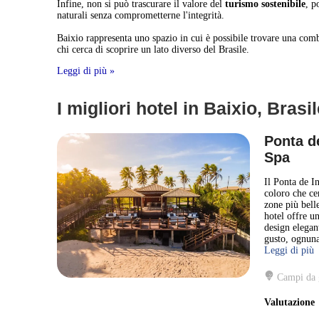
Infine, non si può trascurare il valore del
turismo sostenibile
, p
naturali senza comprometterne l'integrità.
Baixio rappresenta uno spazio in cui è possibile trovare una combi
chi cerca di scoprire un lato diverso del Brasile.
Leggi di più »
I migliori hotel in Baixio, Brasi
Ponta d
Spa
Il Ponta de I
coloro che ce
zone più bell
hotel offre u
design elegan
gusto, ognuna
Leggi di più
Campi da 
Valutazion