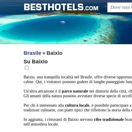
BESTHOTELS
.COM
Brasile
Baixio
Su Baixio
Baixio, una tranquilla località nel Brasile, offre diverse opportuni
calme. Qui, i visitatori possono godere di lunghe passeggiate lungo
Un'altra attrazione è il
parco naturale
nei dintorni della città, c
Gli amanti della natura possono avvistare diverse specie di uccelli
Per chi è interessato alla
cultura locale
, è possibile partecipare 
tradizioni culinarie, con piatti tipici che riflettono la storia della
In aggiunta, i ristoranti di Baixio servono
cibo tradizionale
bras
nell'atmosfera locale.