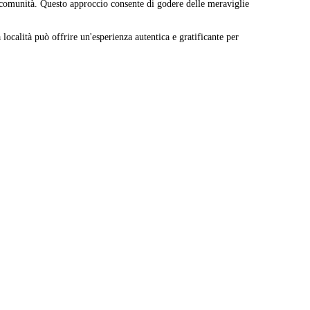
e comunità. Questo approccio consente di godere delle meraviglie
località può offrire un'esperienza autentica e gratificante per
Leaflet
|
© Carto, under CC BY 3.0. Data by
OpenStreetMap, under ODbL