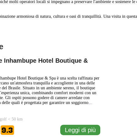
oiché molti operatori locali si impegnano a preservare l'ambiente e sostenere l
nazione armoniosa di natura, cultura e oasi di tranquillità. Una visita in questa 
le
1 km
1 mi
e Inhambupe Hotel Boutique &
+
nhambupe Hotel Boutique & Spa è una scelta raffinata per
−
rcano un'atmosfera tranquilla e accogliente in una delle
e del Brasile. Situato in un ambiente sereno, il boutique
n'esperienza unica, combinando comfort moderni con un
te. Gli ospiti possono godere di camere arredate con
 delle quali è progettata per garantire un soggiorno
...
golf < 50 km
9.3
Leggi di più
e