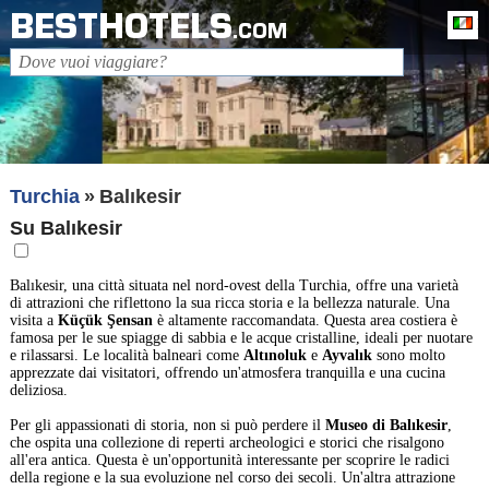
BESTHOTELS
It
.COM
Turchia
Balıkesir
Su Balıkesir
Balıkesir, una città situata nel nord-ovest della Turchia, offre una varietà
di attrazioni che riflettono la sua ricca storia e la bellezza naturale. Una
visita a
Küçük Şensan
è altamente raccomandata. Questa area costiera è
famosa per le sue spiagge di sabbia e le acque cristalline, ideali per nuotare
e rilassarsi. Le località balneari come
Altınoluk
e
Ayvalık
sono molto
apprezzate dai visitatori, offrendo un'atmosfera tranquilla e una cucina
deliziosa.
Per gli appassionati di storia, non si può perdere il
Museo di Balıkesir
,
che ospita una collezione di reperti archeologici e storici che risalgono
all'era antica. Questa è un'opportunità interessante per scoprire le radici
della regione e la sua evoluzione nel corso dei secoli. Un'altra attrazione