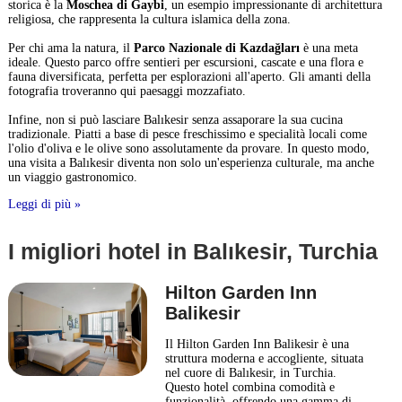
storica è la
Moschea di Gaybi
, un esempio impressionante di architettura
religiosa, che rappresenta la cultura islamica della zona.
Per chi ama la natura, il
Parco Nazionale di Kazdağları
è una meta
ideale. Questo parco offre sentieri per escursioni, cascate e una flora e
fauna diversificata, perfetta per esplorazioni all'aperto. Gli amanti della
fotografia troveranno qui paesaggi mozzafiato.
Infine, non si può lasciare Balıkesir senza assaporare la sua cucina
tradizionale. Piatti a base di pesce freschissimo e specialità locali come
l'olio d'oliva e le olive sono assolutamente da provare. In questo modo,
una visita a Balıkesir diventa non solo un'esperienza culturale, ma anche
un viaggio gastronomico.
Leggi di più »
I migliori hotel in Balıkesir, Turchia
Hilton Garden Inn
Balikesir
Il Hilton Garden Inn Balikesir è una
struttura moderna e accogliente, situata
nel cuore di Balıkesir, in Turchia.
Questo hotel combina comodità e
funzionalità, offrendo una gamma di