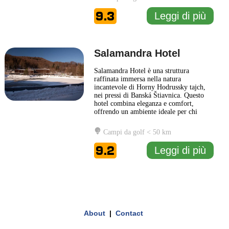
riflettendo l’arte e la cultura locali,
creando un’atmosfera intima e
9.3
Leggi di più
accogliente per gli ospiti. La
... Leggi di
più
Salamandra Hotel
Salamandra Hotel è una struttura
raffinata immersa nella natura
incantevole di Horny Hodrussky tajch,
nei pressi di Banská Štiavnica. Questo
hotel combina eleganza e comfort,
offrendo un ambiente ideale per chi
cerca una fuga rilassante. Gli interni del
Salamandra Hotel riflettono uno stile
Campi da golf < 50 km
contemporaneo, con un'attenzione ai
dettagli che crea un'atmosfera
9.2
Leggi di più
accogliente e raffinata. Gli ospiti
possono
... Leggi di più
1 km
3000 ft
Leaflet
|
© Carto, under CC BY 3.0. Data by
OpenStreetMap, under ODbL
+
About
|
Contact
−