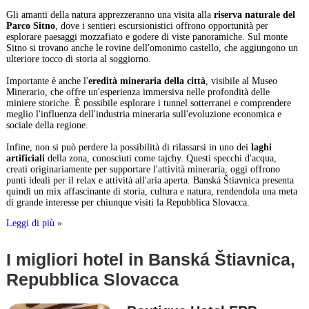
Gli amanti della natura apprezzeranno una visita alla
riserva naturale del
Parco Sitno
, dove i sentieri escursionistici offrono opportunità per
esplorare paesaggi mozzafiato e godere di viste panoramiche. Sul monte
Sitno si trovano anche le rovine dell'omonimo castello, che aggiungono un
ulteriore tocco di storia al soggiorno.
Importante è anche l'
eredità mineraria della città
, visibile al Museo
Minerario, che offre un'esperienza immersiva nelle profondità delle
miniere storiche. È possibile esplorare i tunnel sotterranei e comprendere
meglio l'influenza dell'industria mineraria sull'evoluzione economica e
sociale della regione.
Infine, non si può perdere la possibilità di rilassarsi in uno dei
laghi
artificiali
della zona, conosciuti come tajchy. Questi specchi d'acqua,
creati originariamente per supportare l'attività mineraria, oggi offrono
punti ideali per il relax e attività all'aria aperta. Banská Štiavnica presenta
quindi un mix affascinante di storia, cultura e natura, rendendola una meta
di grande interesse per chiunque visiti la Repubblica Slovacca.
Leggi di più »
I migliori hotel in Banská Štiavnica,
Repubblica Slovacca