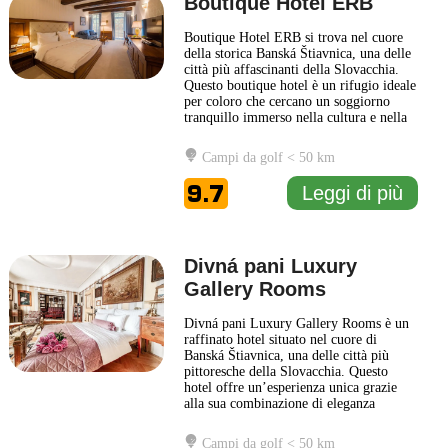
Boutique Hotel ERB
Boutique Hotel ERB si trova nel cuore
della storica Banská Štiavnica, una delle
città più affascinanti della Slovacchia.
Questo boutique hotel è un rifugio ideale
per coloro che cercano un soggiorno
tranquillo immerso nella cultura e nella
bellezza della regione. Caratterizzato da
un'elegante architettura, il Boutique
Campi da golf < 50 km
Hotel ERB unisce comfort moderni a
dettagli tradizionali, creando
9.7
Leggi di più
un'atmosfera accogliente
... Leggi di più
Divná pani Luxury
Gallery Rooms
Divná pani Luxury Gallery Rooms è un
raffinato hotel situato nel cuore di
Banská Štiavnica, una delle città più
pittoresche della Slovacchia. Questo
hotel offre un’esperienza unica grazie
alla sua combinazione di eleganza
moderna e fascino storico. Ogni camera
è progettata con attenzione ai dettagli,
Campi da golf < 50 km