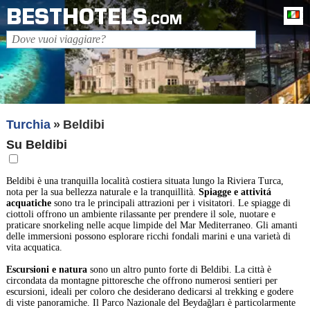
BESTHOTELS
It
.COM
Turchia
Beldibi
Su Beldibi
Beldibi è una tranquilla località costiera situata lungo la Riviera Turca,
nota per la sua bellezza naturale e la tranquillità.
Spiagge e attivitá
acquatiche
sono tra le principali attrazioni per i visitatori. Le spiagge di
ciottoli offrono un ambiente rilassante per prendere il sole, nuotare e
praticare snorkeling nelle acque limpide del Mar Mediterraneo. Gli amanti
delle immersioni possono esplorare ricchi fondali marini e una varietà di
vita acquatica.
Escursioni e natura
sono un altro punto forte di Beldibi. La città è
circondata da montagne pittoresche che offrono numerosi sentieri per
escursioni, ideali per coloro che desiderano dedicarsi al trekking e godere
di viste panoramiche. Il Parco Nazionale del Beydağları è particolarmente