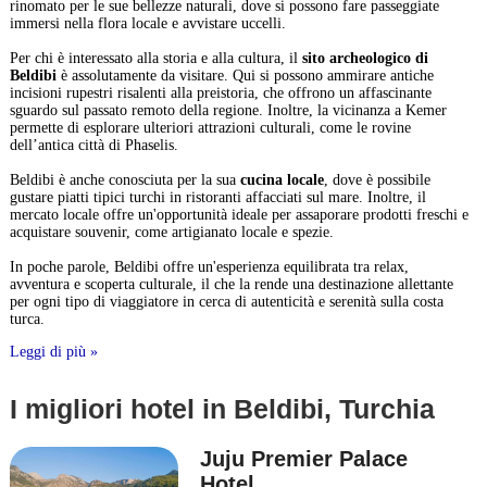
rinomato per le sue bellezze naturali, dove si possono fare passeggiate
immersi nella flora locale e avvistare uccelli.
Per chi è interessato alla storia e alla cultura, il
sito archeologico di
Beldibi
è assolutamente da visitare. Qui si possono ammirare antiche
incisioni rupestri risalenti alla preistoria, che offrono un affascinante
sguardo sul passato remoto della regione. Inoltre, la vicinanza a Kemer
permette di esplorare ulteriori attrazioni culturali, come le rovine
dell’antica città di Phaselis.
Beldibi è anche conosciuta per la sua
cucina locale
, dove è possibile
gustare piatti tipici turchi in ristoranti affacciati sul mare. Inoltre, il
mercato locale offre un'opportunità ideale per assaporare prodotti freschi e
acquistare souvenir, come artigianato locale e spezie.
In poche parole, Beldibi offre un'esperienza equilibrata tra relax,
avventura e scoperta culturale, il che la rende una destinazione allettante
per ogni tipo di viaggiatore in cerca di autenticità e serenità sulla costa
turca.
Leggi di più »
I migliori hotel in Beldibi, Turchia
Juju Premier Palace
Hotel