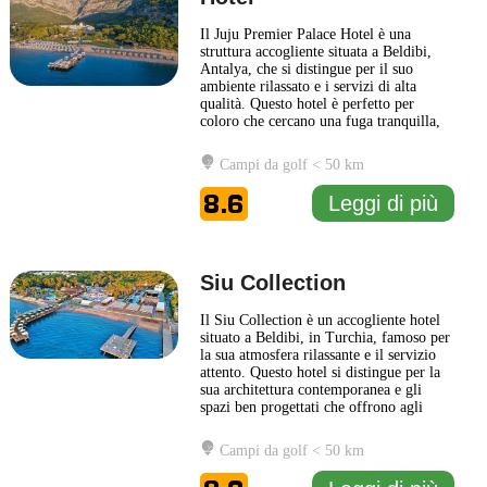
Il Juju Premier Palace Hotel è una
struttura accogliente situata a Beldibi,
Antalya, che si distingue per il suo
ambiente rilassato e i servizi di alta
qualità. Questo hotel è perfetto per
coloro che cercano una fuga tranquilla,
immersi nella bellezza naturale della
Costa Turchese. La sua posizione
Campi da golf < 50 km
strategica permette di esplorare le
meraviglie della zona, con spiagge
8.6
Leggi di più
magnifiche e attrazioni culturali
... Leggi
di più
Siu Collection
Il Siu Collection è un accogliente hotel
situato a Beldibi, in Turchia, famoso per
la sua atmosfera rilassante e il servizio
attento. Questo hotel si distingue per la
sua architettura contemporanea e gli
spazi ben progettati che offrono agli
ospiti un soggiorno confortevole e
piacevole. Gli interni del Siu Collection
Campi da golf < 50 km
sono caratterizzati da un design elegante,
con stanze spaziose e luminose, dotate
...