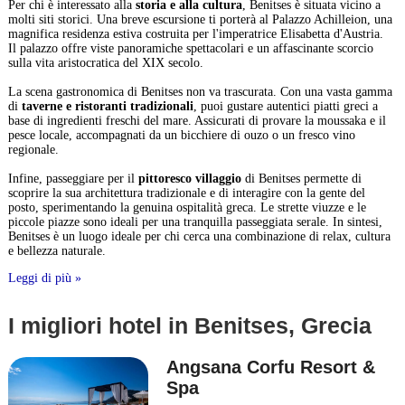
Per chi è interessato alla
storia e alla cultura
, Benitses è situata vicino a
molti siti storici. Una breve escursione ti porterà al Palazzo Achilleion, una
magnifica residenza estiva costruita per l'imperatrice Elisabetta d'Austria.
Il palazzo offre viste panoramiche spettacolari e un affascinante scorcio
sulla vita aristocratica del XIX secolo.
La scena gastronomica di Benitses non va trascurata. Con una vasta gamma
di
taverne e ristoranti tradizionali
, puoi gustare autentici piatti greci a
base di ingredienti freschi del mare. Assicurati di provare la moussaka e il
pesce locale, accompagnati da un bicchiere di ouzo o un fresco vino
regionale.
Infine, passeggiare per il
pittoresco villaggio
di Benitses permette di
scoprire la sua architettura tradizionale e di interagire con la gente del
posto, sperimentando la genuina ospitalità greca. Le strette viuzze e le
piccole piazze sono ideali per una tranquilla passeggiata serale. In sintesi,
Benitses è un luogo ideale per chi cerca una combinazione di relax, cultura
e bellezza naturale.
Leggi di più »
I migliori hotel in Benitses, Grecia
Angsana Corfu Resort &
Spa