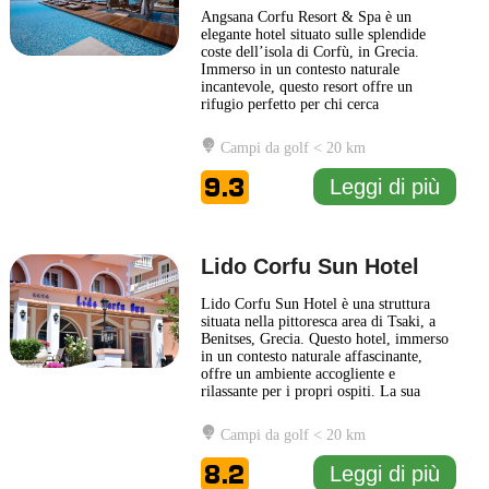
Angsana Corfu Resort & Spa è un
elegante hotel situato sulle splendide
coste dell’isola di Corfù, in Grecia.
Immerso in un contesto naturale
incantevole, questo resort offre un
rifugio perfetto per chi cerca
un'esperienza di relax e benessere. Gli
ospiti possono godere di camere spaziose
Campi da golf < 20 km
e modernamente arredate, dotate di tutti
i comfort necessari per garantire un
9.3
Leggi di più
soggiorno piacevole. Il resort offre
...
Leggi di più
Lido Corfu Sun Hotel
Lido Corfu Sun Hotel è una struttura
situata nella pittoresca area di Tsaki, a
Benitses, Grecia. Questo hotel, immerso
in un contesto naturale affascinante,
offre un ambiente accogliente e
rilassante per i propri ospiti. La sua
posizione privilegiata consente di godere
di panorami mozzafiato sul Mar Ionio,
Campi da golf < 20 km
rendendo ogni soggiorno un'esperienza
unica. Gli interni dell'hotel sono
8.2
Leggi di più
caratterizzati da uno
... Leggi di più