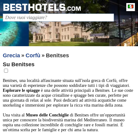
BESTHOTELS
It
.COM
Grecia
Corfù
Benitses
Su Benitses
Benitses, una località affascinante situata sull'isola greca di Corfù, offre
una varietà di esperienze che possono soddisfare tutti i tipi di viaggiatori.
Esplorare le spiagge
è una delle attività principali a Benitses. Le sue coste
sono caratterizzate da acque cristalline e spiagge ben curate, perfette per
una giornata di relax al sole. Puoi dedicarti ad attività acquatiche come
snorkeling e immersioni per esplorare la ricca vita marina della zona.
Una visita al
Museo delle Conchiglie
di Benitses offre un'opportunità
unica per conoscere la biodiversità marina del Mediterraneo. Il museo
ospita una collezione incredibile di conchiglie rare e fossili marini. È
un'ottima scelta per le famiglie e per chi ama la natura.