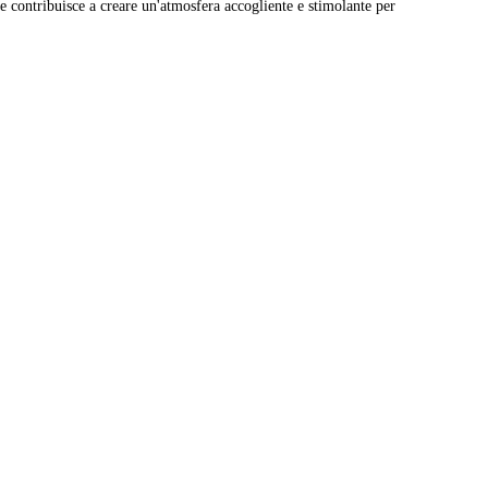
e contribuisce a creare un'atmosfera accogliente e stimolante per
Leaflet
|
© Carto, under CC BY 3.0. Data by
OpenStreetMap, under ODbL