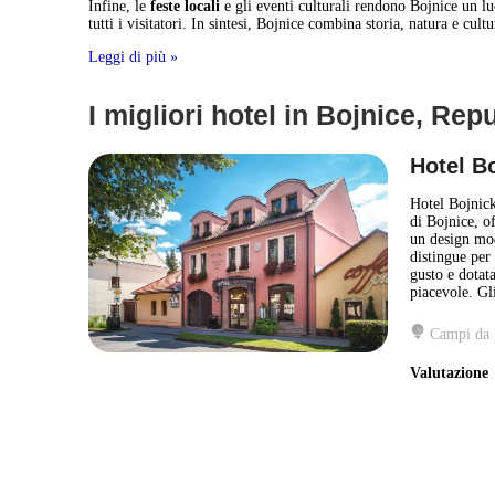
Infine, le
feste locali
e gli eventi culturali rendono Bojnice un lu
tutti i visitatori. In sintesi, Bojnice combina storia, natura e cul
Leggi di più »
I migliori hotel in Bojnice, Re
Hotel B
Hotel Bojnick
di Bojnice, o
un design mod
distingue per
gusto e dotat
piacevole. Gli
Campi da 
Valutazion