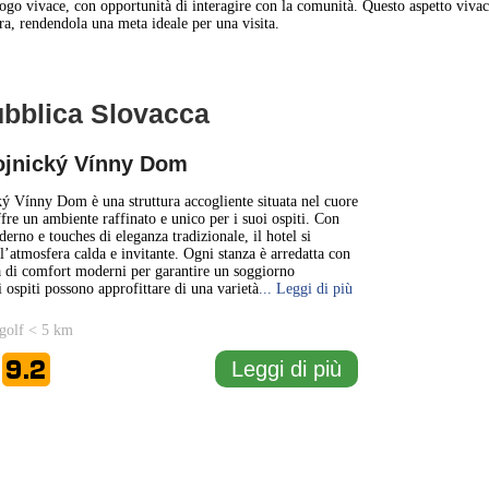
ogo vivace, con opportunità di interagire con la comunità. Questo aspetto vivac
tura, rendendola una meta ideale per una visita.
pubblica Slovacca
1 km
3000 ft
ojnický Vínny Dom
+
ý Vínny Dom è una struttura accogliente situata nel cuore
ffre un ambiente raffinato e unico per i suoi ospiti. Con
erno e touches di eleganza tradizionale, il hotel si
−
 l’atmosfera calda e invitante. Ogni stanza è arredatta con
a di comfort moderni per garantire un soggiorno
 ospiti possono approfittare di una varietà
... Leggi di più
golf < 5 km
9.2
Leggi di più
e