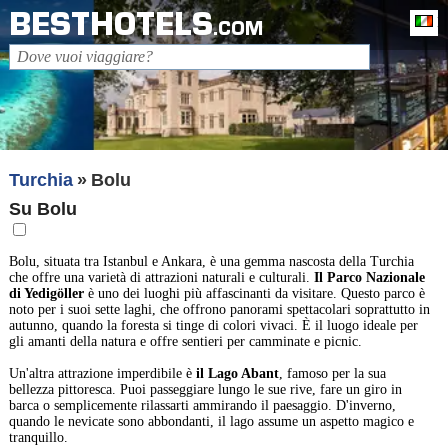
BESTHOTELS
It
.COM
Turchia
Bolu
Su Bolu
Bolu, situata tra Istanbul e Ankara, è una gemma nascosta della Turchia
che offre una varietà di attrazioni naturali e culturali.
Il Parco Nazionale
di Yedigöller
è uno dei luoghi più affascinanti da visitare. Questo parco è
noto per i suoi sette laghi, che offrono panorami spettacolari soprattutto in
autunno, quando la foresta si tinge di colori vivaci. È il luogo ideale per
gli amanti della natura e offre sentieri per camminate e picnic.
Un'altra attrazione imperdibile è
il Lago Abant
, famoso per la sua
bellezza pittoresca. Puoi passeggiare lungo le sue rive, fare un giro in
barca o semplicemente rilassarti ammirando il paesaggio. D'inverno,
quando le nevicate sono abbondanti, il lago assume un aspetto magico e
tranquillo.