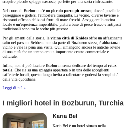
scoprire piccole spiagge nascoste, perfette per una sosta rinfrescante.
Nel cuore di Bozburun c'è un piccolo
porto pittoresco
, dove è possibile
passeggiare e godersi l'atmosfera tranquilla. Lì vicino, diverse taverne e
ristoranti offrono deliziosi frutti di mare freschi. Assaggiare la cucina
locale è un'esperienza imperdibile; piatti a base di pesce fresco e antipasti
tradizionali sono tra le scelte più gustose.
Per gli amanti della storia, la
vicina città di Knidos
offre un affascinante
salto nel passato. Sebbene non sia parte di Bozburun stessa, è abbastanza
vicino e vale la pena una visita. Qui, rimangono ancora le antiche rovine
di una città che un tempo era un importante centro commerciale e
culturale.
Infine, non si può lasciare Bozburun senza dedicare del tempo al
relax
totale
. Che sia su una spiaggia appartata o in una delle accoglienti
caffetterie locali, questo luogo invita a rallentare e godersi la semplicità
della vita quotidiana.
Leggi di più »
I migliori hotel in Bozburun, Turchia
Karia Bel
Karia Bel è un hotel situato nella