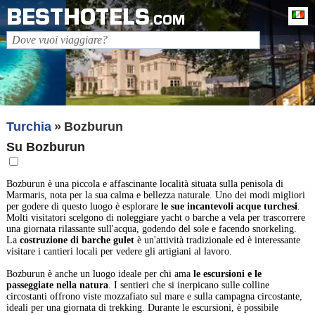
BESTHOTELS
It
.COM
Turchia
Bozburun
Su Bozburun
Bozburun è una piccola e affascinante località situata sulla penisola di
Marmaris, nota per la sua calma e bellezza naturale. Uno dei modi migliori
per godere di questo luogo è esplorare
le sue incantevoli acque turchesi
.
Molti visitatori scelgono di noleggiare yacht o barche a vela per trascorrere
una giornata rilassante sull'acqua, godendo del sole e facendo snorkeling.
La
costruzione di barche gulet
è un'attività tradizionale ed è interessante
visitare i cantieri locali per vedere gli artigiani al lavoro.
Bozburun è anche un luogo ideale per chi ama
le escursioni e le
passeggiate nella natura
. I sentieri che si inerpicano sulle colline
circostanti offrono viste mozzafiato sul mare e sulla campagna circostante,
ideali per una giornata di trekking. Durante le escursioni, è possibile