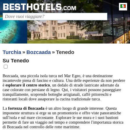
BESTHOTELS
It
.COM
Turchia
Bozcaada
Tenedo
Su Tenedo
Bozcaada, una piccola isola turca nel Mar Egeo, è una destinazione
incantevole piena di fascino e cultura. Una delle esperienze da non perdere
è
esplorare il centro storico
, un dedalo di strade lastricate adornate da
case colorate con persiane di legno. Qui, i visitatori possono passeggiare
tranquillamente, scoprendo botteghe artigianali, caffè pittoreschi e
ristoranti locali dove assaporare la cucina tradizionale turca.
La
fortezza di Bozcaada
è un altro luogo di grande interesse. Questa
imponente struttura si erge su un promontorio e offre viste panoramiche
sull'isola e sul mare circostante. Esplorare le sue mura e i suoi bastioni
permette di fare un viaggio nel tempo e comprendere l'importanza storica
di Bozcaada nel controllo delle rotte marittime.