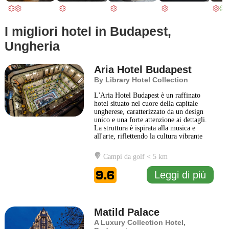
I migliori hotel in Budapest,
Ungheria
Aria Hotel Budapest
By Library Hotel Collection
L'Aria Hotel Budapest è un raffinato
hotel situato nel cuore della capitale
ungherese, caratterizzato da un design
unico e una forte attenzione ai dettagli.
La struttura è ispirata alla musica e
all'arte, riflettendo la cultura vibrante
della città. Ogni piano dell'hotel è
dedicato a un diverso genere musicale,
Campi da golf < 5 km
offrendo agli ospiti un'atmosfera
immersiva e suggestiva. Questo hotel di
9.6
Leggi di più
lusso combina
... Leggi di più
Matild Palace
A Luxury Collection Hotel,