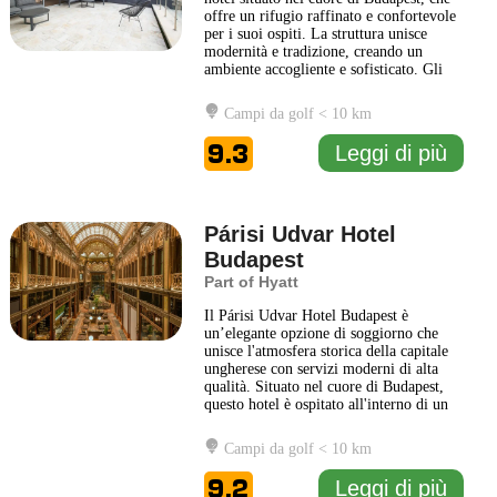
offre un rifugio raffinato e confortevole
per i suoi ospiti. La struttura unisce
modernità e tradizione, creando un
ambiente accogliente e sofisticato. Gli
interni del Zoya Luxury Residence sono
caratterizzati da un design
Campi da golf < 10 km
contemporaneo, con dettagli
architettonici che richiamano la storia
9.3
Leggi di più
della città. Le camere sono arredate
...
Leggi di più
Párisi Udvar Hotel
Budapest
Part of Hyatt
Il Párisi Udvar Hotel Budapest è
un’elegante opzione di soggiorno che
unisce l'atmosfera storica della capitale
ungherese con servizi moderni di alta
qualità. Situato nel cuore di Budapest,
questo hotel è ospitato all'interno di un
edificio dall’architettura affascinante,
che riflette lo stile fin de siècle con
Campi da golf < 10 km
dettagli art nouveau. Gli ospiti possono
approfittare di spazi raffinati, arredati
9.2
Leggi di più
con gusto,
... Leggi di più