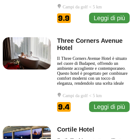
un'atmosfera unica e confortevole. Le
Campi da golf < 5 km
camere sono arredate con gusto,
combinando comfort contemporaneo e
9.9
Leggi di più
dettagli tradizionali, per
... Leggi di più
Three Corners Avenue
Hotel
Il Three Corners Avenue Hotel è situato
nel cuore di Budapest, offrendo un
ambiente accogliente e contemporaneo.
Questo hotel è progettato per combinare
comfort moderni con un tocco di
eleganza, rendendolo una scelta ideale
sia per chi viaggia per affari sia per chi
desidera esplorare la città. Gli ospiti
Campi da golf < 5 km
possono godere di una varietà di servizi
che includono una reception attiva 24
9.4
Leggi di più
ore su 24, Wi-Fi
... Leggi di più
Cortile Hotel