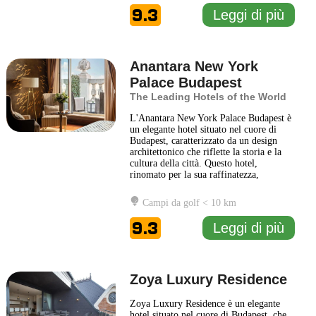
dell’hotel offre una varietà di piatti che
9.3
Leggi di più
esaltano
... Leggi di più
Anantara New York
Palace Budapest
The Leading Hotels of the World
L'Anantara New York Palace Budapest è
un elegante hotel situato nel cuore di
Budapest, caratterizzato da un design
architettonico che riflette la storia e la
cultura della città. Questo hotel,
rinomato per la sua raffinatezza,
combina la tradizione ungherese con
comfort moderni, offrendo un'atmosfera
Campi da golf < 10 km
accogliente e distintiva. Gli ospiti
possono godere di stanze lussuose,
9.3
Leggi di più
arredate con gusto e dotate
... Leggi di
più
Zoya Luxury Residence
Zoya Luxury Residence è un elegante
hotel situato nel cuore di Budapest, che