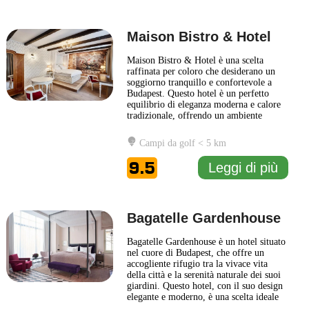
Maison Bistro & Hotel
Maison Bistro & Hotel è una scelta
raffinata per coloro che desiderano un
soggiorno tranquillo e confortevole a
Budapest. Questo hotel è un perfetto
equilibrio di eleganza moderna e calore
tradizionale, offrendo un ambiente
accogliente che riflette la cultura locale.
Ogni stanza è progettata con attenzione
Campi da golf < 5 km
ai dettagli, combinando design
contemporaneo e comfort funzionale,
9.5
Leggi di più
rendendo ogni soggiorno un'esperienza
...
Leggi di più
Bagatelle Gardenhouse
Bagatelle Gardenhouse è un hotel situato
nel cuore di Budapest, che offre un
accogliente rifugio tra la vivace vita
della città e la serenità naturale dei suoi
giardini. Questo hotel, con il suo design
elegante e moderno, è una scelta ideale
per i viaggiatori che cercano