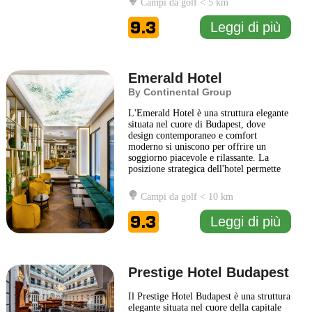
Campi da golf < 5 km
accogliente, combinando comfort e
praticità. Gli ospiti possono godere di
9.3
Leggi di più
una vasta gamma di servizi,
... Leggi di
più
Emerald Hotel
By Continental Group
L'Emerald Hotel è una struttura elegante
situata nel cuore di Budapest, dove
design contemporaneo e comfort
moderno si uniscono per offrire un
soggiorno piacevole e rilassante. La
posizione strategica dell'hotel permette
di esplorare facilmente le meraviglie
della capitale ungherese, dai monumenti
Campi da golf < 10 km
storici ai rinomati caffè e ristoranti.
All'interno, l'Emerald Hotel offre
9.3
Leggi di più
camere spaziose e ben arredate,
... Leggi
di più
Prestige Hotel Budapest
Il Prestige Hotel Budapest è una struttura
elegante situata nel cuore della capitale