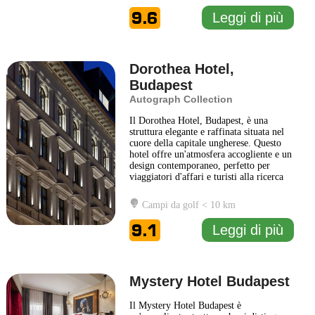
posizione strategica che consente un
9.6
Leggi di più
facile accesso ai principali
... Leggi di
più
Dorothea Hotel,
Budapest
Autograph Collection
Il Dorothea Hotel, Budapest, è una
struttura elegante e raffinata situata nel
cuore della capitale ungherese. Questo
hotel offre un'atmosfera accogliente e un
design contemporaneo, perfetto per
viaggiatori d'affari e turisti alla ricerca
di comfort e qualità. Gli interni del
Dorothea Hotel sono caratterizzati da un
Campi da golf < 10 km
mix di stile moderno e elementi
tradizionali, creando un ambiente
9.1
Leggi di più
rilassante e sofisticato. Gli
... Leggi di
più
Mystery Hotel Budapest
Il Mystery Hotel Budapest è