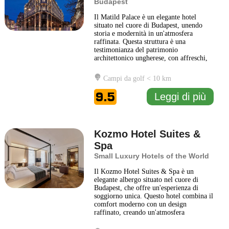
Budapest
Il Matild Palace è un elegante hotel
situato nel cuore di Budapest, unendo
storia e modernità in un'atmosfera
raffinata. Questa struttura è una
testimonianza del patrimonio
architettonico ungherese, con affreschi,
dettagli in stile liberty e una cura
particolare per gli arredi. Gli ospiti
Campi da golf < 10 km
possono godere di spazi comuni ben
progettati, camere sofisticate e servizi di
9.5
Leggi di più
alta qualità, tutti pensati per
... Leggi di
più
Kozmo Hotel Suites &
Spa
Small Luxury Hotels of the World
Il Kozmo Hotel Suites & Spa è un
elegante albergo situato nel cuore di
Budapest, che offre un'esperienza di
soggiorno unica. Questo hotel combina il
comfort moderno con un design
raffinato, creando un'atmosfera
accogliente e sofisticata per tutti gli
ospiti. Le suite, arredate con gusto, sono