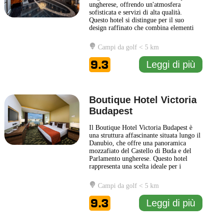
ungherese, offrendo un'atmosfera
sofisticata e servizi di alta qualità.
Questo hotel si distingue per il suo
design raffinato che combina elementi
storici con comfort moderni, rendendolo
una scelta ideale per viaggiatori in cerca
Campi da golf < 5 km
di un soggiorno accogliente e ricercato.
Gli ospiti possono godere di una varietà
9.3
Leggi di più
di
... Leggi di più
Boutique Hotel Victoria
Budapest
Il Boutique Hotel Victoria Budapest è
una struttura affascinante situata lungo il
Danubio, che offre una panoramica
mozzafiato del Castello di Buda e del
Parlamento ungherese. Questo hotel
rappresenta una scelta ideale per i
viaggiatori che cercano un ambiente
raffinato e accogliente, unendo eleganza
Campi da golf < 5 km
e comfort. Le camere del Boutique Hotel
Victoria Budapest sono decorate con
9.3
Leggi di più
gusto, offrendo un mix
... Leggi di più