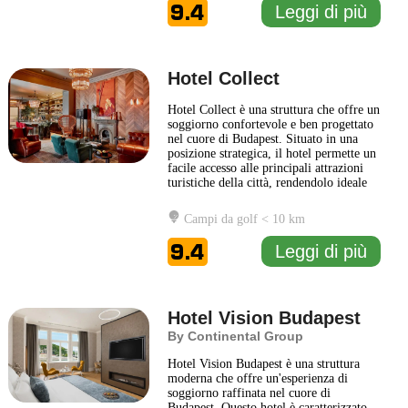
soggiorno piacevole e rilassante. La
9.4
Leggi di più
struttura
... Leggi di più
Hotel Collect
Hotel Collect è una struttura che offre un
soggiorno confortevole e ben progettato
nel cuore di Budapest. Situato in una
posizione strategica, il hotel permette un
facile accesso alle principali attrazioni
turistiche della città, rendendolo ideale
per chi desidera esplorare i tesori storici
e culturali di Budapest. La struttura è
Campi da golf < 10 km
caratterizzata da un design moderno e
funzionale, che unisce eleganza
... Leggi
9.4
Leggi di più
di più
Hotel Vision Budapest
By Continental Group
Hotel Vision Budapest è una struttura
moderna che offre un'esperienza di
soggiorno raffinata nel cuore di
Budapest. Questo hotel è caratterizzato