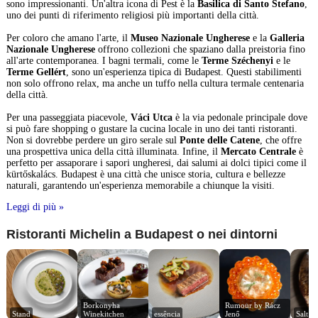
sono impressionanti. Un'altra icona di Pest è la
Basilica di Santo Stefano
,
uno dei punti di riferimento religiosi più importanti della città.
Per coloro che amano l'arte, il
Museo Nazionale Ungherese
e la
Galleria
Nazionale Ungherese
offrono collezioni che spaziano dalla preistoria fino
all'arte contemporanea. I bagni termali, come le
Terme Széchenyi
e le
Terme Gellért
, sono un'esperienza tipica di Budapest. Questi stabilimenti
non solo offrono relax, ma anche un tuffo nella cultura termale centenaria
della città.
Per una passeggiata piacevole,
Váci Utca
è la via pedonale principale dove
si può fare shopping o gustare la cucina locale in uno dei tanti ristoranti.
Non si dovrebbe perdere un giro serale sul
Ponte delle Catene
, che offre
una prospettiva unica della città illuminata. Infine, il
Mercato Centrale
è
perfetto per assaporare i sapori ungheresi, dai salumi ai dolci tipici come il
kürtőskalács. Budapest è una città che unisce storia, cultura e bellezze
naturali, garantendo un'esperienza memorabile a chiunque la visiti.
Leggi di più »
Ristoranti Michelin a Budapest o nei dintorni
Borkonyha 
Rumour by Rácz 
Stand
Winekitchen
essência
Jenő
Salt