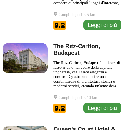
accedere ai principali luoghi d'interesse,
come il Castello di Buda e il Ponte delle
Catene, rendendolo un punto di partenza
Campi da golf < 5 km
perfetto per la scoperta della capitale
ungherese. Il design dell'Hotel Clark
...
9.2
Leggi di più
Leggi di più
The Ritz-Carlton,
Budapest
The Ritz-Carlton, Budapest è un hotel di
lusso situato nel cuore della capitale
ungherese, che unisce eleganza e
comfort. Questo hotel offre una
combinazione di architettura storica e
moderni servizi, creando un'atmosfera
raffinata per gli ospiti. Gli interni sono
caratterizzati da design sofisticati, con
Campi da golf < 10 km
accenti locali che riflettono la cultura
ungherese. Gli ospiti possono godere di
9.2
Leggi di più
un'ampia gamma
... Leggi di più
Queen's Court Hotel &