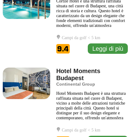
Cortile Hotel è una struttura raffinata
situata nel cuore di Budapest, una città
ricca di storia e cultura. Questo hotel è
caratterizzato da un design elegante che
fonde elementi tradizionali con comfort
moderni, offrendo un'atmosfera
accogliente e relax ai propri ospiti. Le
camere sono arredate con gusto,
Campi da golf < 5 km
presentando un mix di stile
contemporaneo e dettagli classici,
9.4
Leggi di più
assicurando un soggiorno piacevole
...
Leggi di più
Hotel Moments
Budapest
Continental Group
Hotel Moments Budapest è una struttura
raffinata situata nel cuore di Budapest,
vicino a molte delle attrazioni turistiche
principali della città. Questo hotel si
distingue per il suo design elegante e
contemporaneo, offrendo un'atmosfera
accogliente e rilassata ai suoi ospiti. Le
camere sono arredate con gusto e dotate
Campi da golf < 5 km
di comfort moderni, garantendo un