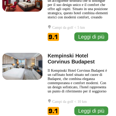
un'accogliente struttura che si distingue
per il suo design unico e il comfort che
offre agli ospiti. Situato in una posizione
strategica, questo hotel combina elementi
storici con moderni comfort, creando
un'atmosfera affascinante e rilassante.
Gli interni sono caratterizzati da
Campi da golf < 5 km
decorazioni eleganti e opere d'arte che
riflettono la cultura e la storia di
9.1
Leggi di più
Budapest. Ogni
... Leggi di più
Kempinski Hotel
Corvinus Budapest
Il Kempinski Hotel Corvinus Budapest è
un raffinato hotel situato nel cuore di
Budapest, che combina eleganza
contemporanea e comfort moderni. Con
un design sofisticato, l'hotel rappresenta
un punto di riferimento per il soggiorno
dei viaggiatori, grazie alla sua posizione
strategica che facilita l'accesso alle
Campi da golf < 10 km
principali attrazioni turistiche della città,
tra cui il Ponte delle Libertà, la
9.1
Leggi di più
Basilica
... Leggi di più