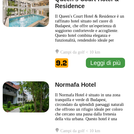
Residence
Il Queen's Court Hotel & Residence è un
raffinato hotel situato nel cuore di
Budapest, che offre un'esperienza di
soggiorno confortevole e accogliente.
Questo hotel combina eleganza e
funzionalità, rendendolo ideale per
viaggiatori di ogni tipo, che siano in
viaggio d'affari o in visita alla città per
Campi da golf < 10 km
piacere. Le camere e le suite del Queen's
Court Hotel & Residence sono arredate
9.2
Leggi di più
con gusto e dotate
... Leggi di più
Normafa Hotel
Il Normafa Hotel è situato in una zona
tranquilla e verde di Budapest,
circondato da splendidi paesaggi naturali
che offrono un rifugio ideale per coloro
che cercano una pausa dalla frenesia
della vita urbana. Questo hotel è una
scelta eccellente per i viaggiatori che
desiderano esplorare la bellezza della
Campi da golf < 10 km
capitale ungherese, grazie alla sua