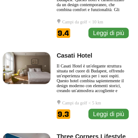
da un design contemporaneo, che
combina comfort e funzionalità. Gli
interni sono arredati con gusto, creando
un ambiente accogliente e rilassante per
Campi da golf < 10 km
gli ospiti. L’hotel dispone di una varietà
di servizi, tra cui reception attiva 24 ore
9.4
Leggi di più
su 24, Wi-Fi gratuito
... Leggi di più
Casati Hotel
Il Casati Hotel è un'elegante struttura
situata nel cuore di Budapest, offrendo
un'esperienza unica per i suoi ospiti.
Questo hotel combina sapientemente il
design moderno con elementi storici,
creando un'atmosfera accogliente e
raffinata. Le camere sono arredate con
gusto e dotate di comfort contemporanei,
Campi da golf < 5 km
garantendo un soggiorno piacevole e
rilassante. Gli ospiti possono approfittare
9.3
Leggi di più
di una serie
... Leggi di più
Three Corners Lifestyle