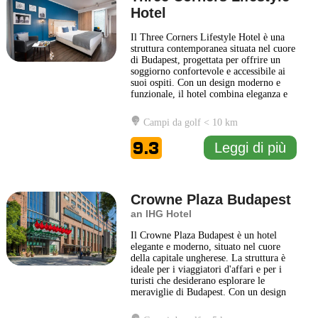
Hotel
Il Three Corners Lifestyle Hotel è una
struttura contemporanea situata nel cuore
di Budapest, progettata per offrire un
soggiorno confortevole e accessibile ai
suoi ospiti. Con un design moderno e
funzionale, il hotel combina eleganza e
praticità, creando un ambiente
accogliente per tutti i visitatori. Le
Campi da golf < 10 km
camere sono arredate con gusto, dotate
di tutti i comfort necessari per garantire
9.3
Leggi di più
un soggiorno
... Leggi di più
Crowne Plaza Budapest
an IHG Hotel
Il Crowne Plaza Budapest è un hotel
elegante e moderno, situato nel cuore
della capitale ungherese. La struttura è
ideale per i viaggiatori d'affari e per i
turisti che desiderano esplorare le
meraviglie di Budapest. Con un design
contemporaneo e funzionale, il Crowne
Plaza Budapest offre un'atmosfera