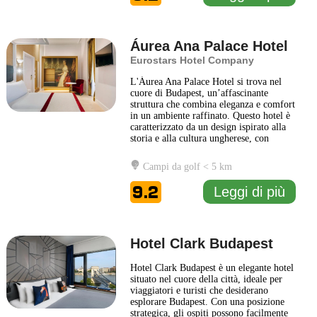
Áurea Ana Palace Hotel
Eurostars Hotel Company
L'Áurea Ana Palace Hotel si trova nel
cuore di Budapest, un’affascinante
struttura che combina eleganza e comfort
in un ambiente raffinato. Questo hotel è
caratterizzato da un design ispirato alla
storia e alla cultura ungherese, con
interni che rispecchiano la tradizione
architettonica della città. Gli ospiti
Campi da golf < 5 km
possono godere di camere ben arredate,
dotate di tutti i comfort moderni,
9.2
Leggi di più
offrendo un'atmosfera
... Leggi di più
Hotel Clark Budapest
Hotel Clark Budapest è un elegante hotel
situato nel cuore della città, ideale per
viaggiatori e turisti che desiderano
esplorare Budapest. Con una posizione
strategica, gli ospiti possono facilmente