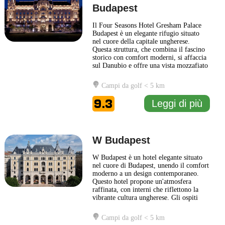
Budapest
Il Four Seasons Hotel Gresham Palace
Budapest è un elegante rifugio situato
nel cuore della capitale ungherese.
Questa struttura, che combina il fascino
storico con comfort moderni, si affaccia
sul Danubio e offre una vista mozzafiato
sul suggestivo panorama di Budapest.
L’architettura art nouveau del palazzo,
Campi da golf < 5 km
risalente agli inizi del ventesimo secolo,
è stata attentamente restaurata,
9.3
Leggi di più
preservando dettagli
... Leggi di più
W Budapest
W Budapest è un hotel elegante situato
nel cuore di Budapest, unendo il comfort
moderno a un design contemporaneo.
Questo hotel propone un'atmosfera
raffinata, con interni che riflettono la
vibrante cultura ungherese. Gli ospiti
possono godere di camere ben arredate,
dotate di servizi all’avanguardia e una
Campi da golf < 5 km
cura attenta ai dettagli. Il ristorante