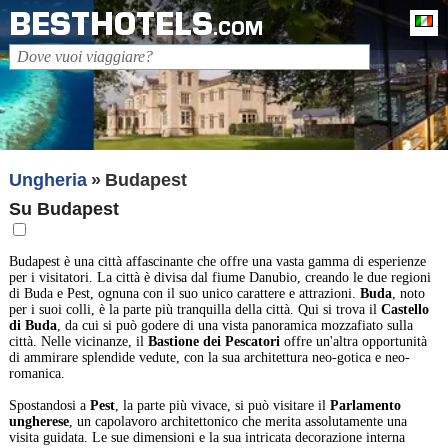
BESTHOTELS
It
.COM
Ungheria
Budapest
Su Budapest
Budapest è una città affascinante che offre una vasta gamma di esperienze
per i visitatori. La città è divisa dal fiume Danubio, creando le due regioni
di Buda e Pest, ognuna con il suo unico carattere e attrazioni.
Buda
, noto
per i suoi colli, è la parte più tranquilla della città. Qui si trova il
Castello
di Buda
, da cui si può godere di una vista panoramica mozzafiato sulla
città. Nelle vicinanze, il
Bastione dei Pescatori
offre un'altra opportunità
di ammirare splendide vedute, con la sua architettura neo-gotica e neo-
romanica.
Spostandosi a
Pest
, la parte più vivace, si può visitare il
Parlamento
ungherese
, un capolavoro architettonico che merita assolutamente una
visita guidata. Le sue dimensioni e la sua intricata decorazione interna