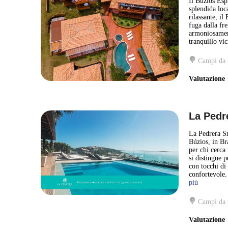
Il Buzios Espi
splendida loca
rilassante, il
fuga dalla fre
armoniosament
tranquillo vic
Campi da 
Valutazion
La Pedr
La Pedrera Sm
Búzios, in Bra
per chi cerca
si distingue 
con tocchi di
confortevole.
più
Campi da 
Valutazion