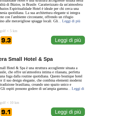
ritualidade Hotel è una struttura accogliente situata nella
lità di Búzios, in Brasile. Caratterizzato da un'atmosfera
 Buzios Espiritualidade Hotel è ideale per chi cerca una
nesia quotidiana. La sua architettura elegante si integra
e con l'ambiente circostante, offrendo un rifugio
ino alle meravigliose spiagge locali. Gli
... Leggi di più
golf < 5 km
9.3
Leggi di più
e
era Small Hotel & Spa
all Hotel & Spa è una struttura accogliente situata a
sile, che offre un'atmosfera intima e rilassata, perfetta
 una fuga dalla routine quotidiana. Questo boutique hotel
per il suo design elegante, che combina elementi moderni
 tradizione brasiliana, creando uno spazio unico e
 Gli ospiti possono godere di un'ampia gamma
... Leggi di
golf < 10 km
9.1
Leggi di più
e