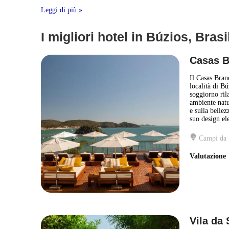
Leggi di più »
I migliori hotel in Búzios, Brasi
Casas B
Il Casas Bran
località di Bú
soggiorno ril
ambiente natu
e sulla bellez
suo design el
Campi da 
Valutazion
Vila da