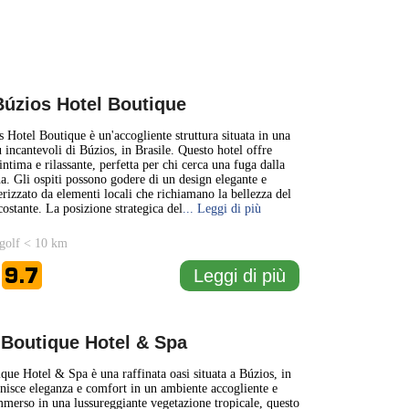
Búzios Hotel Boutique
 Hotel Boutique è un'accogliente struttura situata in una
 incantevoli di Búzios, in Brasile. Questo hotel offre
ntima e rilassante, perfetta per chi cerca una fuga dalla
na. Gli ospiti possono godere di un design elegante e
erizzato da elementi locali che richiamano la bellezza del
costante. La posizione strategica del
... Leggi di più
golf < 10 km
9.7
Leggi di più
e
o Boutique Hotel & Spa
ique Hotel & Spa è una raffinata oasi situata a Búzios, in
unisce eleganza e comfort in un ambiente accogliente e
Immerso in una lussureggiante vegetazione tropicale, questo