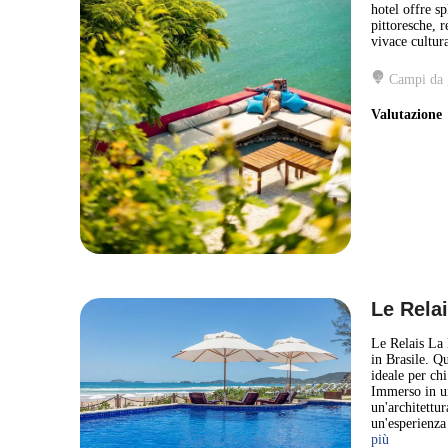
hotel offre sp
pittoresche, 
vivace cultura
Campi da 
Valutazion
Le Relai
Le Relais La 
in Brasile. Qu
ideale per chi
Immerso in un
un'architettu
un'esperienza
più