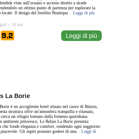
lendide viste sull'oceano e accesso diretto a strade
rendendolo un ottimo punto di partenza per esplorare la
 locale. Il design del Insólito Boutique
... Leggi di più
golf < 10 km
9.2
Leggi di più
e
s La Borie
Borie è un accogliente hotel situato nel cuore di Búzios,
esta struttura offre un'atmosfera tranquilla e rilassata,
 cerca un rifugio lontano dalla frenesia quotidiana.
 ambiente pittoresco, Le Relais La Borie presenta
ra che fonde eleganza e comfort, rendendo ogni soggiorno
 piacevole. Gli ospiti possono godere di una
... Leggi di