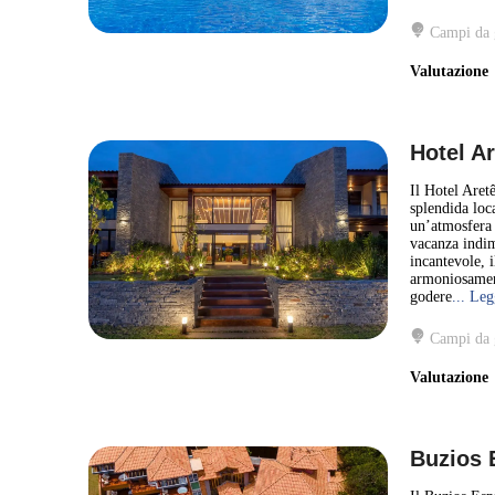
Campi da 
Valutazion
Hotel Ar
Il Hotel Aretê
splendida loca
un’atmosfera a
vacanza indim
incantevole, 
armoniosament
godere
... Leg
Campi da 
Valutazion
Buzios 