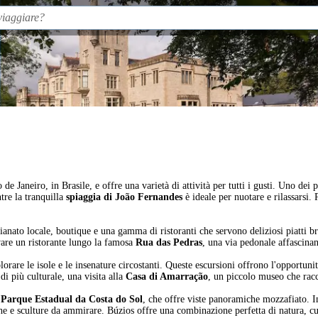
o de Janeiro, in Brasile, e offre una varietà di attività per tutti i gusti. Uno dei
tre la tranquilla
spiaggia di João Fernandes
è ideale per nuotare e rilassarsi.
gianato locale, boutique e una gamma di ristoranti che servono deliziosi piatti bra
ovare un ristorante lungo la famosa
Rua das Pedras
, una via pedonale affascinan
lorare le isole e le insenature circostanti. Queste escursioni offrono l'opportunità
di più culturale, una visita alla
Casa di Amarração
, un piccolo museo che racco
l
Parque Estadual da Costa do Sol
, che offre viste panoramiche mozzafiato. Inf
che e sculture da ammirare. Búzios offre una combinazione perfetta di natura, cu