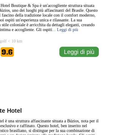
 Hotel Boutique & Spa è un'accogliente struttura situata
Búzios, uno dei luoghi più affascinanti del Brasile. Questo
il fascino della tradizione locale con il comfort moderno,
oi ospiti un'esperienza unica e rilassante. La sua
n stile coloniale è arricchita da dettagli eleganti, creando
intima e accogliente. Gli ospiti
... Leggi di più
golf < 10 km
9.6
Leggi di più
e
te Hotel
el è una struttura affascinante situata a Búzios, nota per il
esclusivo e raffinato. Questo hotel, ben inserito nel
stico brasiliano, si distingue per la sua combinazione di