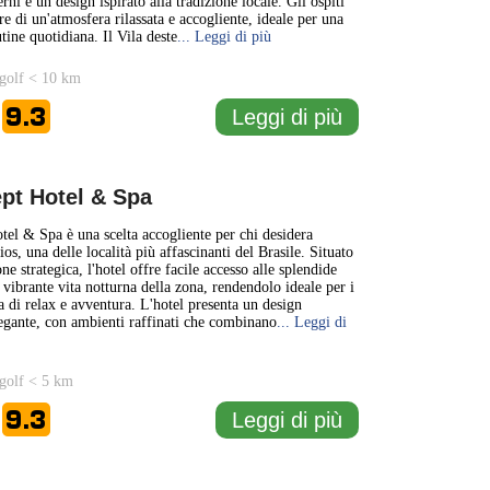
i e un design ispirato alla tradizione locale. Gli ospiti
e di un'atmosfera rilassata e accogliente, ideale per una
tine quotidiana. Il Vila deste
... Leggi di più
golf < 10 km
9.3
Leggi di più
e
pt Hotel & Spa
el & Spa è una scelta accogliente per chi desidera
os, una delle località più affascinanti del Brasile. Situato
ne strategica, l'hotel offre facile accesso alle splendide
 vibrante vita notturna della zona, rendendolo ideale per i
ca di relax e avventura. L'hotel presenta un design
gante, con ambienti raffinati che combinano
... Leggi di
golf < 5 km
9.3
Leggi di più
e