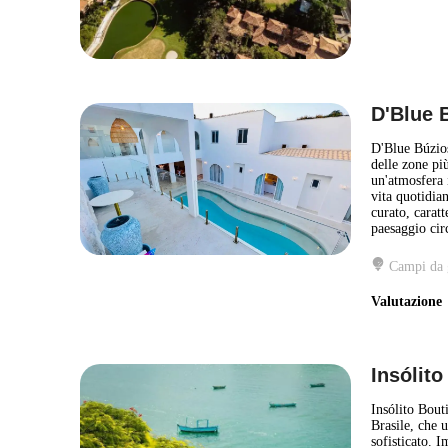
D'Blue 
D'Blue Búzios
delle zone più
un'atmosfera i
vita quotidia
curato, caratt
paesaggio cir
Campi da 
Valutazion
Insólit
Insólito Bout
Brasile, che 
sofisticato. 