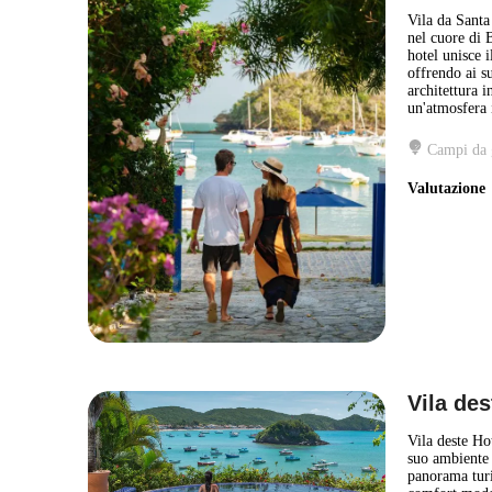
Vila da Santa
nel cuore di 
hotel unisce 
offrendo ai su
architettura i
un'atmosfera 
Campi da 
Valutazion
Vila des
Vila deste Hot
suo ambiente 
panorama turi