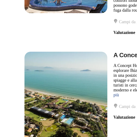
comfort modern
possono goder
fuga dalla rou
Campi da 
Valutazion
A Conce
A Concept Hot
esplorare Búzi
in una posizio
spiagge e alla
turisti in cer
moderno e ele
più
Campi da 
Valutazion