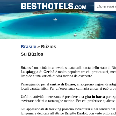
BESTHOTELS
.COM
Brasile
Búzios
Su Búzios
Búzios è una città incantevole situata sulla costa dello stato di Ri
La
spiaggia di Geribá
è molto popolare tra chi pratica surf, men
limpide e una varietà di vita marina da osservare.
Passeggiando per il
centro di Búzios
, si scoprono negozi di arti
locali caratteristici. Per un'esperienza culinaria unica, si può pr
Un'altra attività interessante è prendere una
gita in barca
per esp
avvistare delfini o tartarughe marine. Per chi preferisce qualcosa 
Gli appassionati di trekking possono avventurarsi nei sentieri de
lungomare dedicata all'attrice Brigitte Bardot, con viste pittores