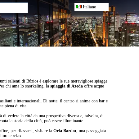
Italiano
 punti salienti di Búzios è esplorare le sue meravigliose spiagge.
 Per chi ama lo snorkeling, la
spiaggia di Azeda
offre acque
siliani e internazionali. Di notte, il centro si anima con bar e
te piena di vita.
 di vedere la città da una prospettiva diversa e, talvolta, di
nta la storia della città, può essere illuminante.
ine, per rilassarsi, visitare la
Orla Bardot
, una passeggiata
ltura e relax.