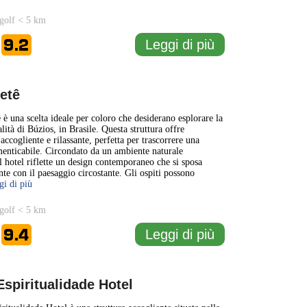
golf < 5 km
9.2
Leggi di più
e
etê
 è una scelta ideale per coloro che desiderano esplorare la
lità di Búzios, in Brasile. Questa struttura offre
ccogliente e rilassante, perfetta per trascorrere una
enticabile. Circondato da un ambiente naturale
il hotel riflette un design contemporaneo che si sposa
e con il paesaggio circostante. Gli ospiti possono
gi di più
golf < 5 km
9.4
Leggi di più
e
Espiritualidade Hotel