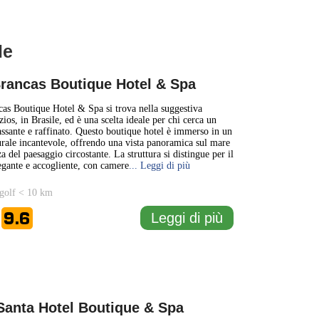
le
1 km
1 mi
rancas Boutique Hotel & Spa
+
cas Boutique Hotel & Spa si trova nella suggestiva
zios, in Brasile, ed è una scelta ideale per chi cerca un
assante e raffinato. Questo boutique hotel è immerso in un
−
rale incantevole, offrendo una vista panoramica sul mare
za del paesaggio circostante. La struttura si distingue per il
egante e accogliente, con camere
... Leggi di più
golf < 10 km
9.6
Leggi di più
e
 Santa Hotel Boutique & Spa