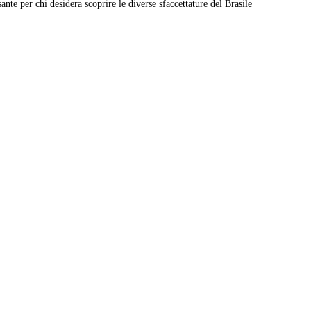
ante per chi desidera scoprire le diverse sfaccettature del Brasile
Leaflet
|
© Carto, under CC BY 3.0. Data by
OpenStreetMap, under ODbL