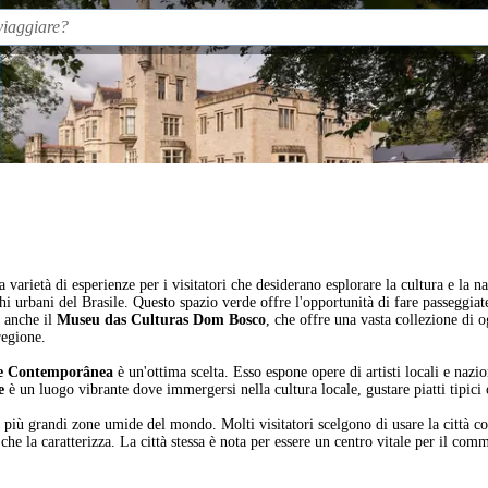
 varietà di esperienze per i visitatori che desiderano esplorare la cultura e la
i urbani del Brasile. Questo spazio verde offre l'opportunità di fare passeggiate r
a anche il
Museu das Culturas Dom Bosco
, che offre una vasta collezione di o
regione.
e Contemporânea
è un'ottima scelta. Esso espone opere di artisti locali e naz
e
è un luogo vibrante dove immergersi nella cultura locale, gustare piatti tipici 
più grandi zone umide del mondo. Molti visitatori scelgono di usare la città co
 che la caratterizza. La città stessa è nota per essere un centro vitale per il com