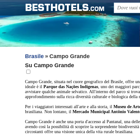
BESTHOTELS
.COM
Brasile
Campo Grande
Su Campo Grande
Campo Grande, situata nel cuore geografico del Brasile, offre una
ideale è il
Parque das Nações Indígenas
, uno dei maggiori parch
avvistare qualche animale selvatico. All'interno del parco si trov
approfondimento sulla ricca diversità culturale e biologica della 
Per i viaggiatori interessati all'arte e alla storia, il
Museu de Art
brasiliana. Non lontano, il
Mercado Municipal Antônio Valent
Campo Grande è anche una porta d'accesso al Pantanal, una delle 
avendo così la possibilità di scoprire la sorprendente biodiversità
circostanti offre una visione unica della vita rurale brasiliana.