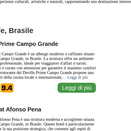
rienze culturali, artistiche e naturali, rappresentando una destinazione interess
e, Brasile
1 km
1 mi
 Prime Campo Grande
+
e Campo Grande è un albergo moderno e raffinato situato
Campo Grande, in Brasile. La struttura offre un ambiente
professionale, ideale per viaggiatori d'affari e turisti.
−
o è curato con attenzione per garantire il massimo comfort
Il ristorante del Deville Prime Campo Grande propone una
tti della cucina locale e internazionale,
... Leggi di più
9.4
Leggi di più
e
lat Afonso Pena
Afonso Pena è una struttura moderna e accogliente situata
Campo Grande, in Brasile. Questo hotel è particolarmente
 la sua posizione strategica, che consente agli ospiti di