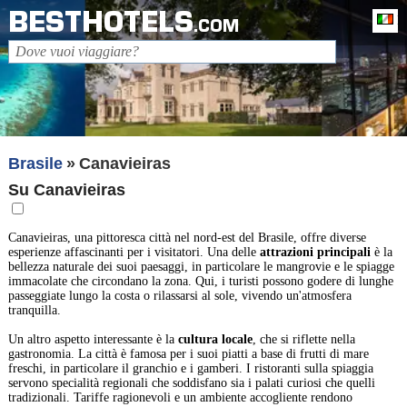
BESTHOTELS
It
.COM
Brasile
Canavieiras
Su Canavieiras
Canavieiras, una pittoresca città nel nord-est del Brasile, offre diverse
esperienze affascinanti per i visitatori. Una delle
attrazioni principali
è la
bellezza naturale dei suoi paesaggi, in particolare le mangrovie e le spiagge
immacolate che circondano la zona. Qui, i turisti possono godere di lunghe
passeggiate lungo la costa o rilassarsi al sole, vivendo un'atmosfera
tranquilla.
Un altro aspetto interessante è la
cultura locale
, che si riflette nella
gastronomia. La città è famosa per i suoi piatti a base di frutti di mare
freschi, in particolare il granchio e i gamberi. I ristoranti sulla spiaggia
servono specialità regionali che soddisfano sia i palati curiosi che quelli
tradizionali. Tariffe ragionevoli e un ambiente accogliente rendono