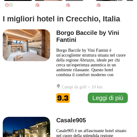
I migliori hotel in Crecchio, Italia
Borgo Baccile by Vini
Fantini
Borgo Baccile by Vini Fantini è
un'accogliente struttura situata nel cuore
della regione Abruzzo, ideale per chi
cerca un'esperienza autentica in un
ambiente rilassante. Questo hotel
combina il comfort moderno con
l'atmosfera tradizionale italiana,
permettendo agli ospiti di immergersi
Campi da golf < 10 km
nella cultura locale e nel paesaggio
circostante. Gli interni del Borgo Baccile
9.3
Leggi di più
riflettono un design elegante e
... Leggi
di più
Casale905
Casale905 è un affascinante hotel situato
nel cuore della splendida regione