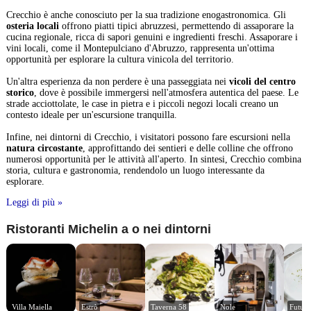
Crecchio è anche conosciuto per la sua tradizione enogastronomica. Gli
osteria locali
offrono piatti tipici abruzzesi, permettendo di assaporare la
cucina regionale, ricca di sapori genuini e ingredienti freschi. Assaporare i
vini locali, come il Montepulciano d'Abruzzo, rappresenta un'ottima
opportunità per esplorare la cultura vinicola del territorio.
Un'altra esperienza da non perdere è una passeggiata nei
vicoli del centro
storico
, dove è possibile immergersi nell'atmosfera autentica del paese. Le
strade acciottolate, le case in pietra e i piccoli negozi locali creano un
contesto ideale per un'escursione tranquilla.
Infine, nei dintorni di Crecchio, i visitatori possono fare escursioni nella
natura circostante
, approfittando dei sentieri e delle colline che offrono
numerosi opportunità per le attività all'aperto. In sintesi, Crecchio combina
storia, cultura e gastronomia, rendendolo un luogo interessante da
esplorare.
Leggi di più »
Ristoranti Michelin a o nei dintorni
Villa Maiella
Estrò
Taverna 58
Nole
Futura