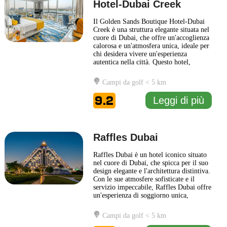
Hotel-Dubai Creek
Il Golden Sands Boutique Hotel-Dubai
Creek è una struttura elegante situata nel
cuore di Dubai, che offre un'accoglienza
calorosa e un'atmosfera unica, ideale per
chi desidera vivere un'esperienza
autentica nella città. Questo hotel,
riconosciuto per il suo design ricercato e
il servizio attento, si trova nelle
Campi da golf < 5 km
vicinanze di alcune delle principali
attrazioni turistiche della zona,
9.2
Leggi di più
rendendolo un punto
... Leggi di più
Raffles Dubai
Raffles Dubai è un hotel iconico situato
nel cuore di Dubai, che spicca per il suo
design elegante e l'architettura distintiva.
Con le sue atmosfere sofisticate e il
servizio impeccabile, Raffles Dubai offre
un'esperienza di soggiorno unica,
caratterizzata da un mix di lusso
moderno e tradizione araba. Gli interni
Campi da golf < 5 km
della struttura sono arredati con materiali