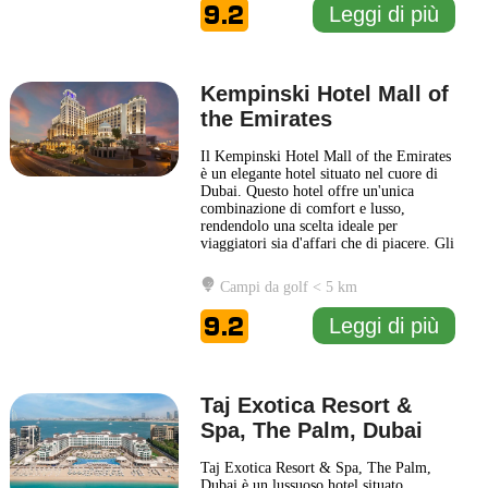
pregiati e finiture di alta qualità,
9.2
Leggi di più
creando
... Leggi di più
Kempinski Hotel Mall of
the Emirates
Il Kempinski Hotel Mall of the Emirates
è un elegante hotel situato nel cuore di
Dubai. Questo hotel offre un'unica
combinazione di comfort e lusso,
rendendolo una scelta ideale per
viaggiatori sia d'affari che di piacere. Gli
interni del Kempinski Hotel Mall of the
Emirates riflettono un design
Campi da golf < 5 km
contemporaneo con tocchi di tradizione,
offrendo un'atmosfera raffinata e
9.2
Leggi di più
accogliente. Gli ospiti possono
... Leggi
di più
Taj Exotica Resort &
Spa, The Palm, Dubai
Taj Exotica Resort & Spa, The Palm,
Dubai è un lussuoso hotel situato