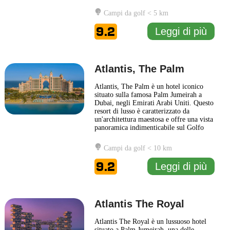
struttura è caratterizzata da un design
contemporaneo che riflette l’eleganza
Campi da golf < 5 km
degli Emirati, con viste spettacolari sul
Golfo Persico. Gli ospiti possono godere
9.2
Leggi di più
di una vasta gamma di servizi
... Leggi di
più
Atlantis, The Palm
Atlantis, The Palm è un hotel iconico
situato sulla famosa Palm Jumeirah a
Dubai, negli Emirati Arabi Uniti. Questo
resort di lusso è caratterizzato da
un'architettura maestosa e offre una vista
panoramica indimenticabile sul Golfo
Persico. L’hotel è famoso per il suo
parco acquatico Aquaventure, che vanta
Campi da golf < 10 km
numerose attrazioni e scivoli per una
giornata all’insegna del divertimento.
9.2
Leggi di più
Inoltre, gli ospiti
... Leggi di più
Atlantis The Royal
Atlantis The Royal è un lussuoso hotel
situato a Palm Jumeirah, una delle