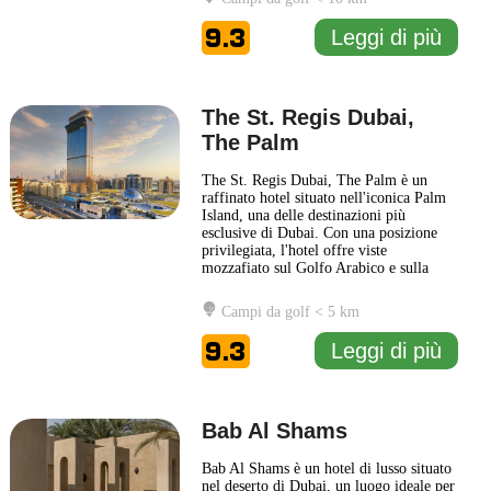
marittimo di Dubai. La sua facciata,
realizzata in materiali raffinati, offre
9.3
Leggi di più
un'esperienza visiva
... Leggi di più
The St. Regis Dubai,
The Palm
The St. Regis Dubai, The Palm è un
raffinato hotel situato nell'iconica Palm
Island, una delle destinazioni più
esclusive di Dubai. Con una posizione
privilegiata, l'hotel offre viste
mozzafiato sul Golfo Arabico e sulla
skyline della città, creando un'atmosfera
di lusso e relax. L'architettura moderna
Campi da golf < 5 km
dell'edificio è accompagnata da interni
elegantemente arredati, che fondono
9.3
Leggi di più
elementi tradizionali
... Leggi di più
Bab Al Shams
Bab Al Shams è un hotel di lusso situato
nel deserto di Dubai, un luogo ideale per