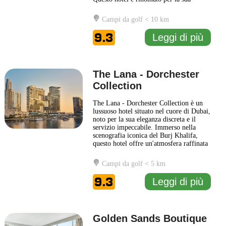
architettura elegante e il design raffinato,
creando un'atmosfera accogliente e
Campi da golf < 10 km
sofisticata. Gli ospiti possono godere di
una vista mozzafiato sulla marina e sullo
9.3
Leggi di più
skyline di Dubai,
... Leggi di più
The Lana - Dorchester
Collection
The Lana - Dorchester Collection è un
lussuoso hotel situato nel cuore di Dubai,
noto per la sua eleganza discreta e il
servizio impeccabile. Immerso nella
scenografia iconica del Burj Khalifa,
questo hotel offre un'atmosfera raffinata
che unisce comfort moderni e un design
sofisticato. Gli ospiti possono godere di
Campi da golf < 5 km
camere e suite spaziose, caratterizzate da
arredi contemporanei e dettagli
9.3
Leggi di più
artigianali
... Leggi di più
Golden Sands Boutique