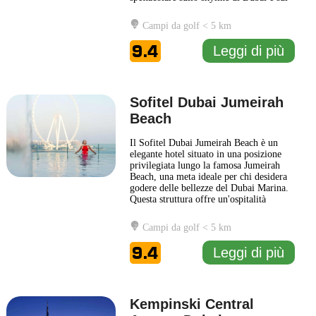
Creek, questo hotel offre un'atmosfera
elegante e un servizio attento,
Campi da golf < 5 km
rendendolo una scelta ideale per coloro
che cercano comfort e stile. Ogni camera
9.4
Leggi di più
è progettata con un senso di
... Leggi di
più
Sofitel Dubai Jumeirah
Beach
Il Sofitel Dubai Jumeirah Beach è un
elegante hotel situato in una posizione
privilegiata lungo la famosa Jumeirah
Beach, una meta ideale per chi desidera
godere delle bellezze del Dubai Marina.
Questa struttura offre un'ospitalità
raffinata, unendo il comfort moderno
con l'influsso della cultura francese. Il
Campi da golf < 5 km
design del Sofitel Dubai Jumeirah Beach
combina elementi contemporanei con
9.4
Leggi di più
tocchi ispirati
... Leggi di più
Kempinski Central