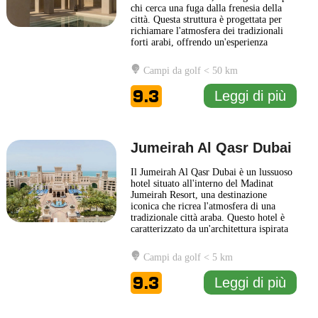
chi cerca una fuga dalla frenesia della
città. Questa struttura è progettata per
richiamare l'atmosfera dei tradizionali
forti arabi, offrendo un'esperienza
autentica e affascinante. Circondato da
una natura incontaminata, Bab Al Shams
Campi da golf < 50 km
è perfetto per coloro che desiderano
immergersi nella cultura e nella bellezza
9.3
Leggi di più
del
... Leggi di più
Jumeirah Al Qasr Dubai
Il Jumeirah Al Qasr Dubai è un lussuoso
hotel situato all'interno del Madinat
Jumeirah Resort, una destinazione
iconica che ricrea l'atmosfera di una
tradizionale città araba. Questo hotel è
caratterizzato da un'architettura ispirata
ai palazzi della regione, dove il design
elegante e i dettagli raffinati si
Campi da golf < 5 km
combinano con un ambiente accogliente
e familiare. Gli ospiti possono godere di
9.3
Leggi di più
una vasta
... Leggi di più