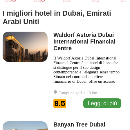
I migliori hotel in Dubai, Emirati
Arabi Uniti
Waldorf Astoria Dubai
International Financial
Centre
Il Waldorf Astoria Dubai International
Financial Centre è un hotel di lusso che
si distingue per il suo design
contemporaneo e l'eleganza senza tempo.
Situato nel cuore del quartiere
finanziario di Dubai, offre un accesso
facile a diverse attrazioni iconiche della
città, rendendolo una scelta ideale sia per
Campi da golf < 10 km
viaggiatori d'affari che per turisti. Il
Waldorf Astoria Dubai International
9.5
Leggi di più
Financial Centre
... Leggi di più
Banyan Tree Dubai