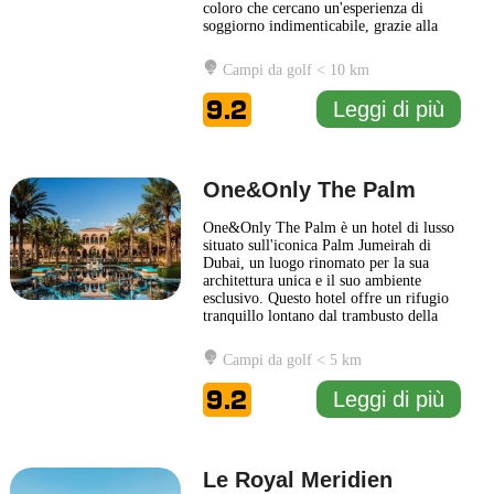
coloro che cercano un'esperienza di
soggiorno indimenticabile, grazie alla
sua combinazione di eleganza
contemporanea e calore dell'ospitalità
Campi da golf < 10 km
araba. Le camere e le suite sono arredate
in modo raffinato, offrendo una vista
9.2
Leggi di più
panoramica sul mare e sull'iconico
...
Leggi di più
One&Only The Palm
One&Only The Palm è un hotel di lusso
situato sull'iconica Palm Jumeirah di
Dubai, un luogo rinomato per la sua
architettura unica e il suo ambiente
esclusivo. Questo hotel offre un rifugio
tranquillo lontano dal trambusto della
città, con straordinarie viste sul mare e
sullo skyline di Dubai. La struttura è
Campi da golf < 5 km
caratterizzata da un design elegante che
combina elementi tradizionali arabi con
9.2
Leggi di più
un tocco contemporaneo. One&Only
...
Leggi di più
Le Royal Meridien