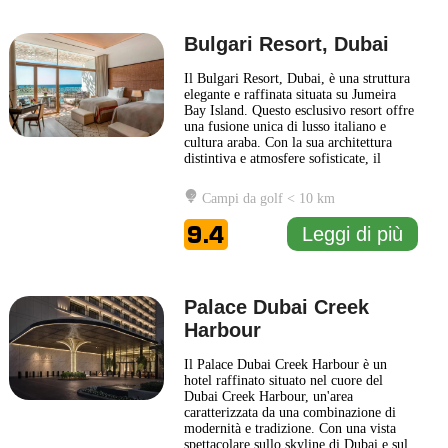
Bulgari Resort, Dubai
Il Bulgari Resort, Dubai, è una struttura
elegante e raffinata situata su Jumeira
Bay Island. Questo esclusivo resort offre
una fusione unica di lusso italiano e
cultura araba. Con la sua architettura
distintiva e atmosfere sofisticate, il
Bulgari Resort si distingue nel panorama
degli hotel di Dubai. Gli ospiti possono
Campi da golf < 10 km
godere di una varietà di camere e suite
arredate con gusto, caratterizzate da
...
9.4
Leggi di più
Leggi di più
Palace Dubai Creek
Harbour
Il Palace Dubai Creek Harbour è un
hotel raffinato situato nel cuore del
Dubai Creek Harbour, un'area
caratterizzata da una combinazione di
modernità e tradizione. Con una vista
spettacolare sullo skyline di Dubai e sul