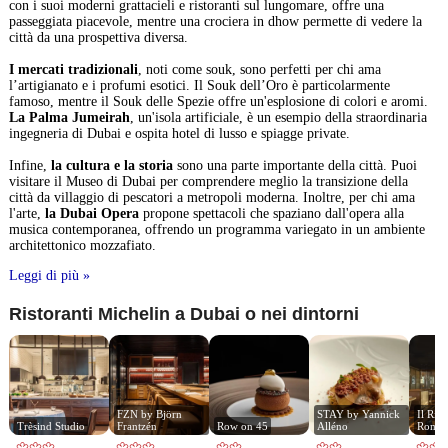
con i suoi moderni grattacieli e ristoranti sul lungomare, offre una
passeggiata piacevole, mentre una crociera in dhow permette di vedere la
città da una prospettiva diversa.
I mercati tradizionali
, noti come souk, sono perfetti per chi ama
l’artigianato e i profumi esotici. Il Souk dell’Oro è particolarmente
famoso, mentre il Souk delle Spezie offre un'esplosione di colori e aromi.
La Palma Jumeirah
, un'isola artificiale, è un esempio della straordinaria
ingegneria di Dubai e ospita hotel di lusso e spiagge private.
Infine,
la cultura e la storia
sono una parte importante della città. Puoi
visitare il Museo di Dubai per comprendere meglio la transizione della
città da villaggio di pescatori a metropoli moderna. Inoltre, per chi ama
l'arte,
la Dubai Opera
propone spettacoli che spaziano dall'opera alla
musica contemporanea, offrendo un programma variegato in un ambiente
architettonico mozzafiato.
Leggi di più »
Ristoranti Michelin a Dubai o nei dintorni
FZN by Björn 
STAY by Yannick 
Il Rist
Trèsind Studio
Frantzén
Row on 45
Alléno
Romit