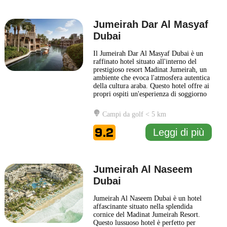
Jumeirah Dar Al Masyaf
Dubai
Il Jumeirah Dar Al Masyaf Dubai è un
raffinato hotel situato all'interno del
prestigioso resort Madinat Jumeirah, un
ambiente che evoca l'atmosfera autentica
della cultura araba. Questo hotel offre ai
propri ospiti un'esperienza di soggiorno
unica, combinando comfort moderni con
un design tradizionale, caratterizzato da
Campi da golf < 5 km
architetture ispirate ai vecchi souk e ai
palazzi arabi. Le camere e le suite
...
9.2
Leggi di più
Leggi di più
Jumeirah Al Naseem
Dubai
Jumeirah Al Naseem Dubai è un hotel
affascinante situato nella splendida
cornice del Madinat Jumeirah Resort.
Questo lussuoso hotel è perfetto per