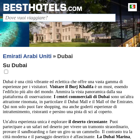
BESTHOTELS
It
.COM
Emirati Arabi Uniti
Dubai
Su Dubai
Dubai è una città vibrante ed eclettica che offre una vasta gamma di
esperienze per i visitatori.
Visitare il Burj Khalifa
è un must, essendo
l'edificio più alto del mondo. Ammira la vista panoramica dalla sua
piattaforma di osservazione.
I centri commerciali di Dubai
sono un'altra
attrazione rinomata, in particolare il Dubai Mall e il Mall of the Emirates.
Qui non solo puoi fare shopping, ma anche goderti esperienze di
intrattenimento, ristoranti e persino una pista di sci al coperto.
Un'altra esperienza unica è esplorare
il deserto circostante
. Puoi
partecipare a un safari nel deserto per vivere un tramonto straordinario,
provare il sandboarding o fare un giro su un cammello. Il contrasto tra la
città moderna e il paesaggio desertico è affascinante.
La Dubai Marina
,