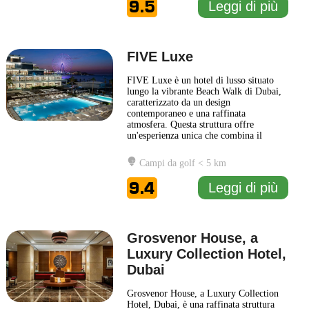
9.5
Leggi di più
funzionalità, creando spazi accoglienti
e
... Leggi di più
FIVE Luxe
FIVE Luxe è un hotel di lusso situato
lungo la vibrante Beach Walk di Dubai,
caratterizzato da un design
contemporaneo e una raffinata
atmosfera. Questa struttura offre
un'esperienza unica che combina il
comfort delle camere eleganti con una
serie di servizi moderni. Gli ospiti
Campi da golf < 5 km
possono godere di splendide viste sul
mare e di accesso diretto alla spiaggia,
9.4
Leggi di più
rendendo ogni soggiorno un'opportunità
per
... Leggi di più
Grosvenor House, a
Luxury Collection Hotel,
Dubai
Grosvenor House, a Luxury Collection
Hotel, Dubai, è una raffinata struttura