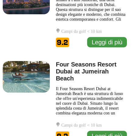
destinazioni più iconiche di Dubai.
Questa struttura si distingue per il suo
design elegante e moderno, che combina
estetica contemporanea e comfort. Gli
ospiti possono aspettarsi un'esperienza di
alta classe, caratterizzata da servizi
Campi da golf < 10 km
eccezionali e una vasta gamma di
amenità. Atlantis The Royal offre
9.2
Leggi di più
diverse opzioni di ristorazione
... Leggi
di più
Four Seasons Resort
Dubai at Jumeirah
Beach
Il Four Seasons Resort Dubai at
Jumeirah Beach è una struttura di lusso
che offre un'esperienza indimenticabile
nel cuore di Dubai. Situato lungo la
splendida costa di Jumeirah, il resort
combina eleganza moderna con un
design ispirato all'architettura araba
tradizionale. Gli ospiti possono godere di
Campi da golf < 10 km
camere e suite spaziose, ognuna
caratterizzata da arredi raffinati e dotata