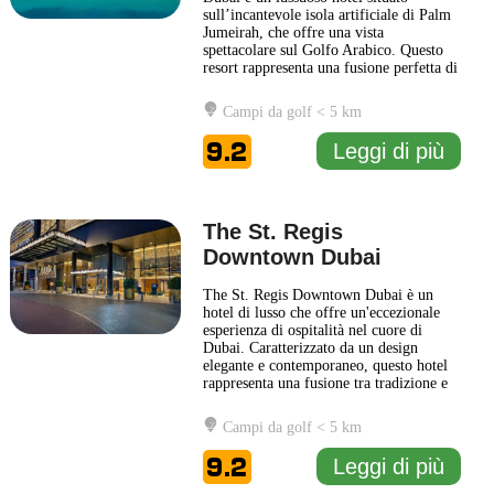
sull’incantevole isola artificiale di Palm
Jumeirah, che offre una vista
spettacolare sul Golfo Arabico. Questo
resort rappresenta una fusione perfetta di
eleganza contemporanea e tradizione
indiana, creando un'atmosfera unica e
Campi da golf < 5 km
accogliente per i suoi ospiti. La struttura
è caratterizzata da design raffinati e spazi
9.2
Leggi di più
ben curati,
... Leggi di più
The St. Regis
Downtown Dubai
The St. Regis Downtown Dubai è un
hotel di lusso che offre un'eccezionale
esperienza di ospitalità nel cuore di
Dubai. Caratterizzato da un design
elegante e contemporaneo, questo hotel
rappresenta una fusione tra tradizione e
modernità, rispecchiando la cultura unica
di Dubai. Gli interni sono raffinati e
Campi da golf < 5 km
accoglienti, con una particolare
attenzione ai dettagli che rendono ogni
9.2
Leggi di più
soggiorno piacevole
... Leggi di più