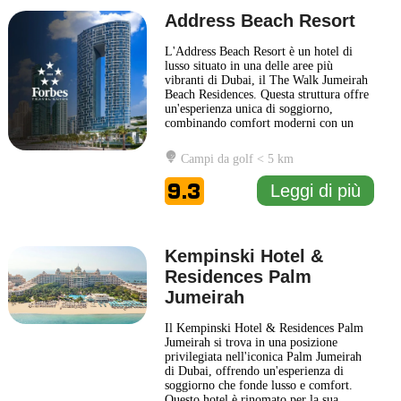
Address Beach Resort
L'Address Beach Resort è un hotel di
lusso situato in una delle aree più
vibranti di Dubai, il The Walk Jumeirah
Beach Residences. Questa struttura offre
un'esperienza unica di soggiorno,
combinando comfort moderni con un
design elegante e sofisticato. Gli ospiti
possono godere di splendide vedute sul
Campi da golf < 5 km
Golfo Persico e sulla skyline di Dubai,
creando un'atmosfera rilassante e
9.3
Leggi di più
suggestiva. L'Address Beach
... Leggi di
più
Kempinski Hotel &
Residences Palm
Jumeirah
Il Kempinski Hotel & Residences Palm
Jumeirah si trova in una posizione
privilegiata nell'iconica Palm Jumeirah
di Dubai, offrendo un'esperienza di
soggiorno che fonde lusso e comfort.
Questo hotel è rinomato per la sua