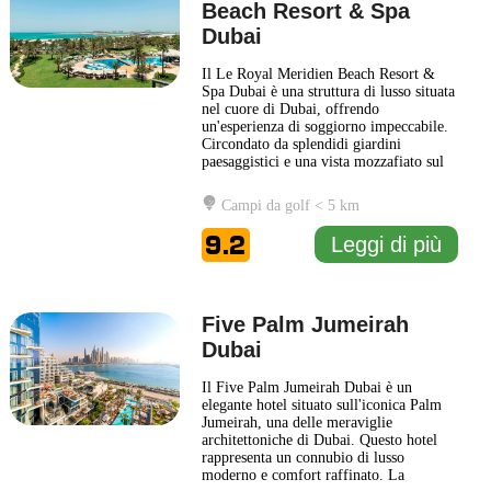
Beach Resort & Spa
Dubai
Il Le Royal Meridien Beach Resort &
Spa Dubai è una struttura di lusso situata
nel cuore di Dubai, offrendo
un'esperienza di soggiorno impeccabile.
Circondato da splendidi giardini
paesaggistici e una vista mozzafiato sul
Golfo Persico, il resort è una scelta
ideale per chi cerca relax e comfort
Campi da golf < 5 km
durante la propria visita. Gli ospiti
possono approfittare di una vasta gamma
9.2
Leggi di più
di servizi, tra cui piscine
... Leggi di più
Five Palm Jumeirah
Dubai
Il Five Palm Jumeirah Dubai è un
elegante hotel situato sull'iconica Palm
Jumeirah, una delle meraviglie
architettoniche di Dubai. Questo hotel
rappresenta un connubio di lusso
moderno e comfort raffinato. La