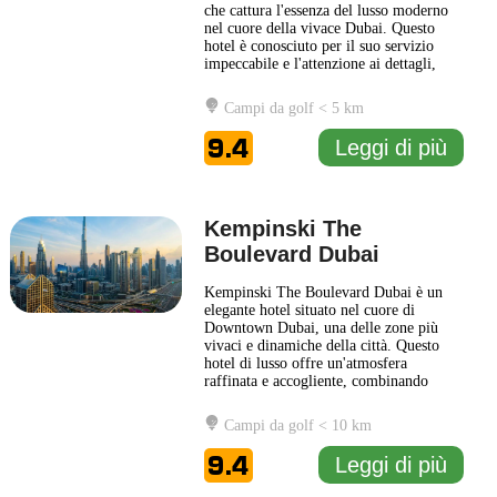
che cattura l'essenza del lusso moderno
nel cuore della vivace Dubai. Questo
hotel è conosciuto per il suo servizio
impeccabile e l'attenzione ai dettagli,
offrendo un ambiente ideale per
viaggiatori d'affari e turisti. Le camere
Campi da golf < 5 km
sono arredate con eleganza, combinando
comfort e design contemporaneo, mentre
9.4
Leggi di più
molte di esse
... Leggi di più
Kempinski The
Boulevard Dubai
Kempinski The Boulevard Dubai è un
elegante hotel situato nel cuore di
Downtown Dubai, una delle zone più
vivaci e dinamiche della città. Questo
hotel di lusso offre un'atmosfera
raffinata e accogliente, combinando
elementi di design contemporaneo con
tocchi di tradizione araba. Situato lungo
Campi da golf < 10 km
la famosa Sheikh Mohamed Bin Rashid
Boulevard, gli ospiti possono facilmente
9.4
Leggi di più
accedere alle principali attrazioni
...
Leggi di più