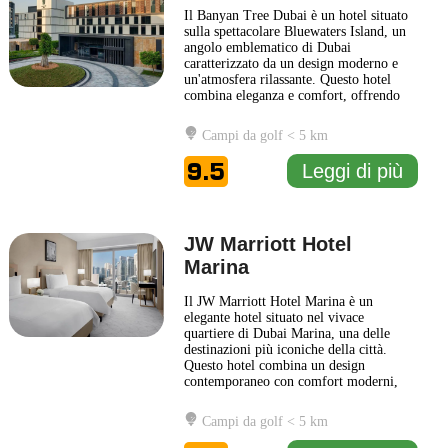
Il Banyan Tree Dubai è un hotel situato
sulla spettacolare Bluewaters Island, un
angolo emblematico di Dubai
caratterizzato da un design moderno e
un'atmosfera rilassante. Questo hotel
combina eleganza e comfort, offrendo
agli ospiti un'esperienza unica in un
contesto di lusso. Ogni dettaglio del
Campi da golf < 5 km
Banyan Tree Dubai è stato curato per
garantire il massimo del benessere. Gli
9.5
Leggi di più
ospiti possono godere di
... Leggi di più
JW Marriott Hotel
Marina
Il JW Marriott Hotel Marina è un
elegante hotel situato nel vivace
quartiere di Dubai Marina, una delle
destinazioni più iconiche della città.
Questo hotel combina un design
contemporaneo con comfort moderni,
offrendo un ambiente raffinato per chi
cerca un'esperienza di soggiorno
Campi da golf < 5 km
indimenticabile. I suoi interni sono
caratterizzati da una fusione di stile e