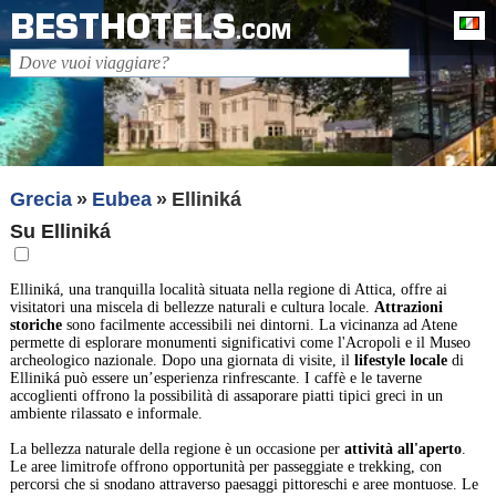
BESTHOTELS
It
.COM
Grecia
Eubea
Elliniká
Su Elliniká
Elliniká, una tranquilla località situata nella regione di Attica, offre ai
visitatori una miscela di bellezze naturali e cultura locale.
Attrazioni
storiche
sono facilmente accessibili nei dintorni. La vicinanza ad Atene
permette di esplorare monumenti significativi come l'Acropoli e il Museo
archeologico nazionale. Dopo una giornata di visite, il
lifestyle locale
di
Elliniká può essere un’esperienza rinfrescante. I caffè e le taverne
accoglienti offrono la possibilità di assaporare piatti tipici greci in un
ambiente rilassato e informale.
La bellezza naturale della regione è un occasione per
attività all'aperto
.
Le aree limitrofe offrono opportunità per passeggiate e trekking, con
percorsi che si snodano attraverso paesaggi pittoreschi e aree montuose. Le