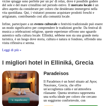
vicine spiagge sono perfette per un po' di relax, dove è possibile godere
del sole e del mare cristallino nel periodo estivo. Il
mercato locale
è un
altro aspetto da considerare per coloro che desiderano immergersi nella
vita quotidiana. Qui, i visitatori possono acquistare prodotti freschi e
artigianato, contribuendo così alla comunità locale.
Infine, partecipare a un
evento culturale
o festività tradizionale può essere
un modo significativo per comprendere le tradizioni greche. Da festival di
musica a celebrazioni religiose, queste esperienze offrono uno sguardo
autentico sulla cultura locale. Elliniká, sebbene non sia una grande meta
turistica, è un luogo dove storia, cultura e natura si fondono, offrendo una
visita riflessiva e serena.
Leggi di più »
I migliori hotel in Elliniká, Grecia
Paradeisos
Il Paradeisos è un hotel situato ad Αγιος
Νικολαος, Grecia, che offre
un'accoglienza calda e un'atmosfera
rilassante. Questa struttura rappresenta
una scelta ideale per coloro che cercano
un soggiorno confortevole, con
un'attenzione particolare ai dettagli e un