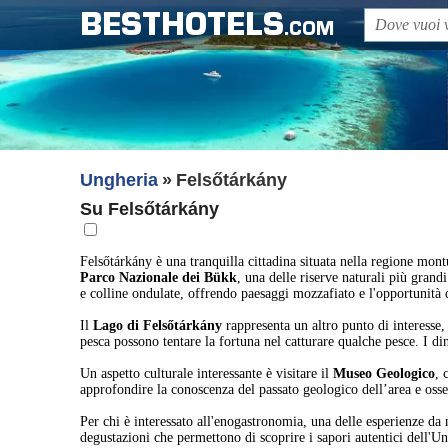
BESTHOTELS
.COM
Ungheria
Felsőtárkány
Su Felsőtárkány
Felsőtárkány è una tranquilla cittadina situata nella regione mont
Parco Nazionale dei Bükk
, una delle riserve naturali più grand
e colline ondulate, offrendo paesaggi mozzafiato e l'opportunità d
Il
Lago di Felsőtárkány
rappresenta un altro punto di interesse,
pesca possono tentare la fortuna nel catturare qualche pesce. I di
Un aspetto culturale interessante è visitare il
Museo Geologico
, 
approfondire la conoscenza del passato geologico dell’area e osser
Per chi è interessato all'enogastronomia, una delle esperienze da 
degustazioni che permettono di scoprire i sapori autentici dell'U