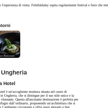
 l'esperienza di visita. Felsőtárkány ospita regolarmente festival e fiere che mett
ntorni
on Ristorante
, Ungheria
1 km
3000 ft
 Hotel
+
tel è un'accogliente struttura situata nel cuore di
in Ungheria, che si distingue per il suo stile unico e la
rilassante. Questa affascinante destinazione è perfetta per
−
rifugio dall’ordinario, proponendo un'architettura che si
 l’ambiente circostante e offre spazi eleganti e ben