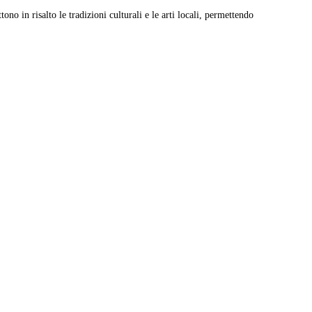
ono in risalto le tradizioni culturali e le arti locali, permettendo
Leaflet
|
© Carto, under CC BY 3.0. Data by
OpenStreetMap, under ODbL