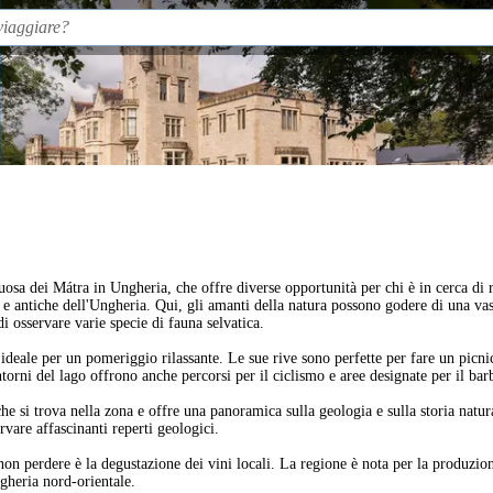
uosa dei Mátra in Ungheria, che offre diverse opportunità per chi è in cerca di re
i e antiche dell'Ungheria. Qui, gli amanti della natura possono godere di una vas
i osservare varie specie di fauna selvatica.
 ideale per un pomeriggio rilassante. Le sue rive sono perfette per fare un picn
ntorni del lago offrono anche percorsi per il ciclismo e aree designate per il bar
che si trova nella zona e offre una panoramica sulla geologia e sulla storia natur
vare affascinanti reperti geologici.
non perdere è la degustazione dei vini locali. La regione è nota per la produzione
ngheria nord-orientale.