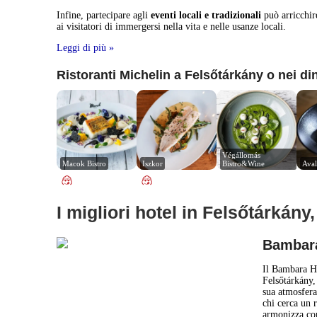
Infine, partecipare agli
eventi locali e tradizionali
può arricchire
ai visitatori di immergersi nella vita e nelle usanze locali.
Leggi di più »
Ristoranti Michelin a Felsőtárkány o nei di
Végállomás 
Macok Bistro
Iszkor
Bistro&Wine
Aval
I migliori hotel in Felsőtárkány
Bambara
Il Bambara Ho
Felsőtárkány, 
sua atmosfera 
chi cerca un 
armonizza con