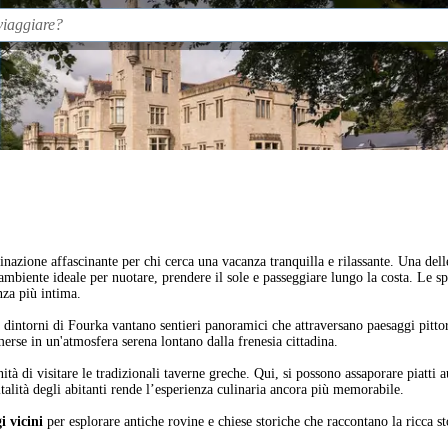
tinazione affascinante per chi cerca una vacanza tranquilla e rilassante. Una dell
mbiente ideale per nuotare, prendere il sole e passeggiare lungo la costa. Le s
nza più intima.
I dintorni di Fourka vantano sentieri panoramici che attraversano paesaggi pittore
merse in un'atmosfera serena lontano dalla frenesia cittadina.
ità di visitare le tradizionali taverne greche. Qui, si possono assaporare piatti a
italità degli abitanti rende l’esperienza culinaria ancora più memorabile.
gi vicini
per esplorare antiche rovine e chiese storiche che raccontano la ricca stor