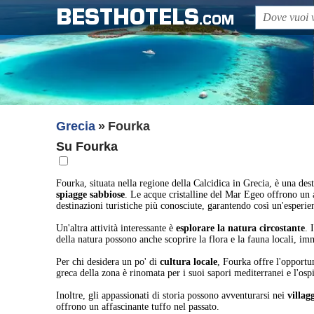
BESTHOTELS
.COM
Grecia
Fourka
Su Fourka
Fourka, situata nella regione della Calcidica in Grecia, è una des
spiagge sabbiose
. Le acque cristalline del Mar Egeo offrono un a
destinazioni turistiche più conosciute, garantendo così un'esperie
Un'altra attività interessante è
esplorare la natura circostante
. 
della natura possono anche scoprire la flora e la fauna locali, im
Per chi desidera un po' di
cultura locale
, Fourka offre l'opportun
greca della zona è rinomata per i suoi sapori mediterranei e l'osp
Inoltre, gli appassionati di storia possono avventurarsi nei
villag
offrono un affascinante tuffo nel passato.