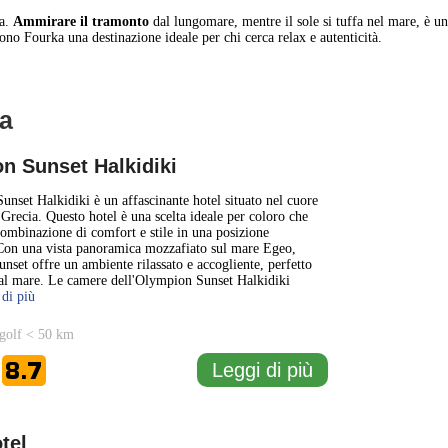
ta.
Ammirare il tramonto
dal lungomare, mentre il sole si tuffa nel mare, è u
dono Fourka una destinazione ideale per chi cerca relax e autenticità.
ia
1 km
3000 ft
n Sunset Halkidiki
+
nset Halkidiki è un affascinante hotel situato nel cuore
 Grecia. Questo hotel è una scelta ideale per coloro che
ombinazione di comfort e stile in una posizione
−
 Con una vista panoramica mozzafiato sul mare Egeo,
nset offre un ambiente rilassato e accogliente, perfetto
al mare. Le camere dell'Olympion Sunset Halkidiki
 di più
golf < 50 km
8.7
Leggi di più
e
tel