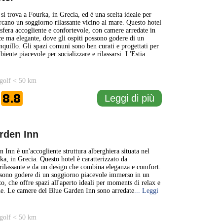
si trova a Fourka, in Grecia, ed è una scelta ideale per
rcano un soggiorno rilassante vicino al mare. Questo hotel
sfera accogliente e confortevole, con camere arredate in
 ma elegante, dove gli ospiti possono godere di un
nquillo. Gli spazi comuni sono ben curati e progettati per
iente piacevole per socializzare e rilassarsi. L'Estia
...
golf < 50 km
8.8
Leggi di più
e
rden Inn
 Inn è un'accogliente struttura alberghiera situata nel
ka, in Grecia. Questo hotel è caratterizzato da
rilassante e da un design che combina eleganza e comfort.
ssono godere di un soggiorno piacevole immerso in un
o, che offre spazi all'aperto ideali per moments di relax e
ne. Le camere del Blue Garden Inn sono arredate
... Leggi
golf < 50 km