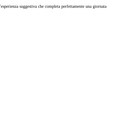
n'esperienza suggestiva che completa perfettamente una giornata
Leaflet
|
© Carto, under CC BY 3.0. Data by
OpenStreetMap, under ODbL