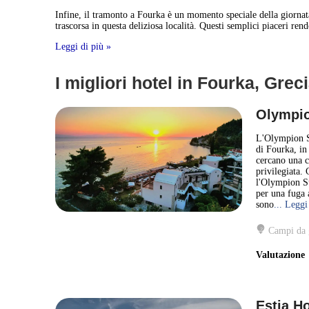
Infine, il tramonto a Fourka è un momento speciale della giorna
trascorsa in questa deliziosa località. Questi semplici piaceri ren
Leggi di più »
I migliori hotel in Fourka, Grec
Olympio
L'Olympion Su
di Fourka, in
cercano una c
privilegiata.
l'Olympion Su
per una fuga 
sono
... Leggi
Campi da 
Valutazion
Estia Ho