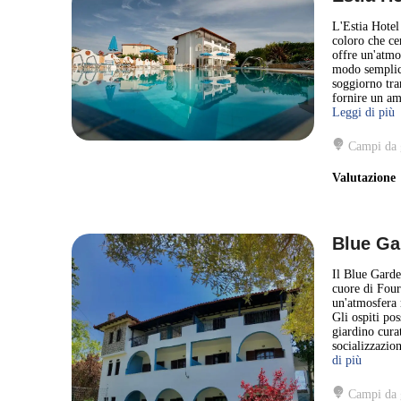
L'Estia Hotel 
coloro che ce
offre un'atmo
modo semplice
soggiorno tra
fornire un amb
Leggi di più
Campi da 
Valutazion
Blue Ga
Il Blue Garden
cuore di Four
un'atmosfera 
Gli ospiti po
giardino curat
socializzazio
di più
Campi da 