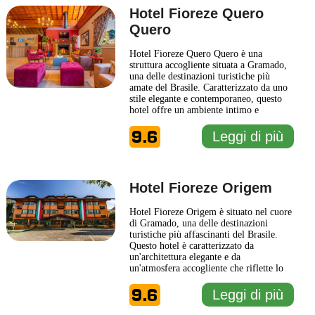
Leggi di più
Hotel Fioreze Quero
Quero
Hotel Fioreze Quero Quero è una
struttura accogliente situata a Gramado,
una delle destinazioni turistiche più
amate del Brasile. Caratterizzato da uno
stile elegante e contemporaneo, questo
hotel offre un ambiente intimo e
rilassato, perfetto per chi cerca una fuga
9.6
dalla routine quotidiana. La sua
Leggi di più
posizione strategica permette agli ospiti
di esplorare facilmente le meraviglie
della città, dalle pittoresche
... Leggi di
più
Hotel Fioreze Origem
Hotel Fioreze Origem è situato nel cuore
di Gramado, una delle destinazioni
turistiche più affascinanti del Brasile.
Questo hotel è caratterizzato da
un'architettura elegante e da
un'atmosfera accogliente che riflette lo
spirito della località. Gli ospiti possono
9.6
godere di un soggiorno confortevole,
Leggi di più
con camere ben arredate e dotate di tutti
i comfort moderni. Le aree comuni