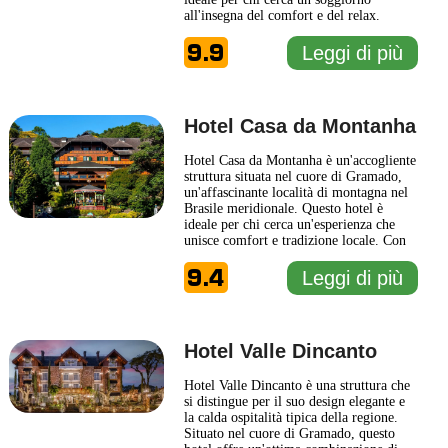
all'insegna del comfort e del relax.
Ispirato allo stile architettonico francese,
9.9
il design dell'hotel crea un ambiente
Leggi di più
unico, con dettagli curati che rendono
ogni angolo affascinante. Gli ospiti
possono godere di una gamma
... Leggi
di più
Hotel Casa da Montanha
Hotel Casa da Montanha è un'accogliente
struttura situata nel cuore di Gramado,
un'affascinante località di montagna nel
Brasile meridionale. Questo hotel è
ideale per chi cerca un'esperienza che
unisce comfort e tradizione locale. Con
un design che riflette l'architettura tipica
9.4
della regione, Hotel Casa da Montanha
Leggi di più
offre ai suoi ospiti un'atmosfera calda e
invitante, arricchita da elementi in
legno
... Leggi di più
Hotel Valle Dincanto
Hotel Valle Dincanto è una struttura che
si distingue per il suo design elegante e
la calda ospitalità tipica della regione.
Situato nel cuore di Gramado, questo