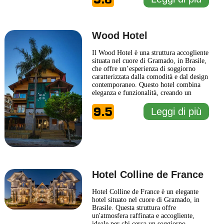
che cercano un soggiorno tranquillo,
circondati dalla bellezza della Serra
Gaúcha. Questo hotel si distingue
...
Leggi di più
Wood Hotel
Il Wood Hotel è una struttura accogliente
situata nel cuore di Gramado, in Brasile,
che offre un’esperienza di soggiorno
caratterizzata dalla comodità e dal design
contemporaneo. Questo hotel combina
eleganza e funzionalità, creando un
ambiente ideale per chi cerca un rifugio
9.5
tranquillo e confortevole. Gli ospiti del
Leggi di più
Wood Hotel possono approfittare di una
gamma di servizi pensati per garantire
un
... Leggi di più
Hotel Colline de France
Hotel Colline de France è un elegante
hotel situato nel cuore di Gramado, in
Brasile. Questa struttura offre
un'atmosfera raffinata e accogliente,
ideale per chi cerca un soggiorno