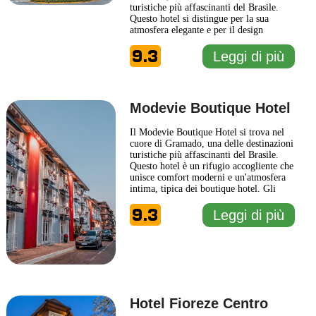
turistiche più affascinanti del Brasile.
Questo hotel si distingue per la sua
atmosfera elegante e per il design
raffinato, che riflette il carattere unico
9.3
della città. Gli ospiti possono godere di
Leggi di più
una varietà di servizi pensati per
garantire un soggiorno confortevole, tra
cui una piscina riscaldata,
... Leggi di più
Modevie Boutique Hotel
Il Modevie Boutique Hotel si trova nel
cuore di Gramado, una delle destinazioni
turistiche più affascinanti del Brasile.
Questo hotel è un rifugio accogliente che
unisce comfort moderni e un'atmosfera
intima, tipica dei boutique hotel. Gli
ospiti possono godere di una decorazione
9.3
elegante e curata nei minimi dettagli,
Leggi di più
con ambienti che riflettono un design
raffinato e contemporaneo. Il Modevie
Boutique
... Leggi di più
Hotel Fioreze Centro