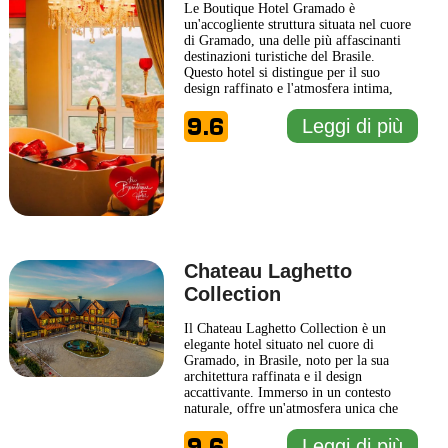
Le Boutique Hotel Gramado è
un'accogliente struttura situata nel cuore
di Gramado, una delle più affascinanti
destinazioni turistiche del Brasile.
Questo hotel si distingue per il suo
design raffinato e l'atmosfera intima,
offrendo un'esperienza in cui comfort e
9.6
stile si fondono armoniosamente. Ogni
Leggi di più
camera del Le Boutique Hotel Gramado
è arredata con gusto, con attenzione ai
dettagli e un tocco di
... Leggi di più
Chateau Laghetto
Collection
Il Chateau Laghetto Collection è un
elegante hotel situato nel cuore di
Gramado, in Brasile, noto per la sua
architettura raffinata e il design
accattivante. Immerso in un contesto
naturale, offre un'atmosfera unica che
unisce comfort moderni e dettagli
9.6
classici. La struttura è ideale per coloro
Leggi di più