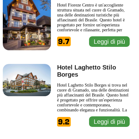
Hotel Fioreze Centro è un'accogliente
struttura situata nel cuore di Gramado,
una delle destinazioni turistiche più
affascinanti del Brasile. Questo hotel è
progettato per fornire un'esperienza
confortevole e rilassante, perfetta per
coloro che desiderano esplorare le
9.7
meraviglie della regione. Gli ospiti
Leggi di più
possono godere di camere arredate con
gusto, dotate dei più moderni comfort,
che garantiscono un
... Leggi di più
Hotel Laghetto Stilo
Borges
Hotel Laghetto Stilo Borges si trova nel
cuore di Gramado, una delle destinazioni
più affascinanti del Brasile. Questo hotel
è progettato per offrire un'esperienza
confortevole e contemporanea,
combinando eleganza e funzionalità. La
struttura presenta interni moderni e spazi
9.2
accoglienti, creando un ambiente
Leggi di più
rilassante per i suoi ospiti. Gli ambienti
dell'Hotel Laghetto Stilo Borges sono
caratterizzati
... Leggi di più