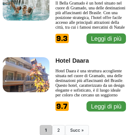
Il Bella Gramado è un hotel situato nel
cuore di Gramado, una delle destinazioni
più affascinanti del Brasile. Con una
posizione strategica, l'hotel offre facile
accesso alle principali attrazioni della
città, tra cui i famosi mercatini di Natale
e i suggestivi paesaggi montani della
9.3
regione. Questo hotel si distingue per il
Leggi di più
suo design elegante e contemporaneo,
che si integra armoniosamente con
l’atmosfera
... Leggi di più
Hotel Daara
Hotel Daara è una struttura accogliente
situata nel cuore di Gramado, una delle
destinazioni più affascinanti del Brasile.
Questo hotel, caratterizzato da un design
elegante e sofisticato, è il luogo ideale
per coloro che cercano un soggiorno
tranquillo e confortevole in una delle
9.7
regioni più belle del paese. La sua
Leggi di più
atmosfera calda e invitante, unita a
dettagli architettonici deliziosi, crea un
ambiente
... Leggi di più
1 km
1
2
Succ »
1 mi
Leaflet
|
© Carto, under CC BY 3.0. Data by