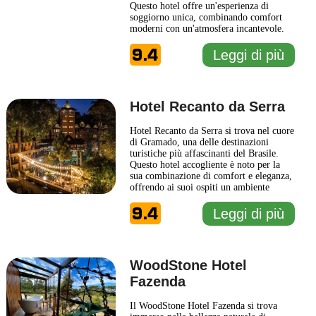
Questo hotel offre un'esperienza di
soggiorno unica, combinando comfort
moderni con un'atmosfera incantevole.
Immerso in un paesaggio ricco di
9.4
vegetazione, il Coração da Mata è il
Leggi di più
luogo ideale per chi cerca tranquillità e
relax. Gli ospiti possono godere di
camere arredate con gusto, dotate di
...
Leggi di più
Hotel Recanto da Serra
Hotel Recanto da Serra si trova nel cuore
di Gramado, una delle destinazioni
turistiche più affascinanti del Brasile.
Questo hotel accogliente è noto per la
sua combinazione di comfort e eleganza,
offrendo ai suoi ospiti un ambiente
tradizionale e rilassante. Ogni camera è
9.4
decorata con gusto, dotata di tutti i
Leggi di più
comfort moderni per garantire un
soggiorno piacevole. Gli ospiti possono
approfittare di
... Leggi di più
WoodStone Hotel
Fazenda
Il WoodStone Hotel Fazenda si trova