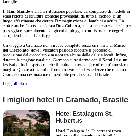
famiglie.
Il
Mini Mundo
è un'altra attrazione popolare, un complesso di modelli in
scala ridotta di strutture iconiche provenienti da tutto il mondo. È un
luogo affascinante che cattura l'immaginazione di bambini e adulti. La
città è anche famosa per la sua
Rua Coberta
, una strada coperta ideale per
passeggiate, specialmente nei giorni di pioggia, con ristoranti e negozi
accoglienti che la fiancheggiano.
Un viaggio a Gramado non sarebbe completo senza una visita al
Museo
del Cioccolato
, dove i visitatori possono scoprire il processo di
produzione del cioccolato e assaporare alcune delle delizie locali. Infine,
durante la stagione natalizia, Gramado si trasforma con il
Natal Luz
, un
festival di luci e spettacoli che illumina l'intera città e offre un'atmosfera
magica. Queste attrazioni offrono una varietà di esperienze che rendono
Gramado una destinazione imperdibile per chi visita il Brasile.
Leggi di più »
I migliori hotel in Gramado, Brasile
Hotel Estalagem St.
Hubertus
Hotel Estalagem St. Hubertus si trova
nel cuore di Gramado, una località