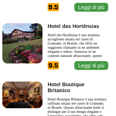
ospiti possono godere di moderni
9.5
comfort e servizi attentamente curati,
Leggi di più
che contribuiscono a creare un ambiente
tranquillo e invitante. Le camere
dell'Hotel Cercano
... Leggi di più
Hotel das Hortênsias
Hotel das Hortênsias è una struttura
accogliente situata nel cuore di
Gramado, in Brasile, che offre un
soggiorno rilassante in un ambiente
elegante e sobrio. Immerso in un
contesto naturale affascinante, questo
hotel si distingue per il suo design
9.5
raffinato e il servizio attento, che
Leggi di più
rendono ogni soggiorno un’esperienza
piacevole. Le camere dell'Hotel das
Hortênsias sono arredate con gusto,
combinando
... Leggi di più
Hotel Boutique
Britanico
Hotel Boutique Britanico è una struttura
raffinata situata nel cuore di Gramado,
in Brasile. Questo affascinante hotel si
distingue per il suo design elegante e
l'atmosfera accogliente, che offre agli