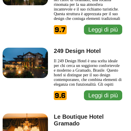
rinomata per la sua atmosfera
incantevole e il suo richiamo turistiche.
Questa struttura è apprezzata per il suo
design che coniuga elementi tradizionali
con comfort moderni, creando un
9.7
ambiente accogliente e raffinato. Il Hotel
Leggi di più
Estalagem St. Hubertus si distingue per
le sue camere eleganti, arredate in modo
ricercato, offrendo
... Leggi di più
249 Design Hotel
Il 249 Design Hotel è una scelta ideale
per chi cerca un soggiorno confortevole
e moderno a Gramado, Brasile. Questo
hotel si distingue per il suo design
contemporaneo, che combina elementi di
eleganza con funzionalità. Gli ospiti
possono apprezzare la cura degli interni,
9.6
che riflette un'estetica raffinata e
Leggi di più
accogliente, rendendo ogni spazio unico.
Offre una gamma di servizi pensati per il
benessere
... Leggi di più
Le Boutique Hotel
Gramado