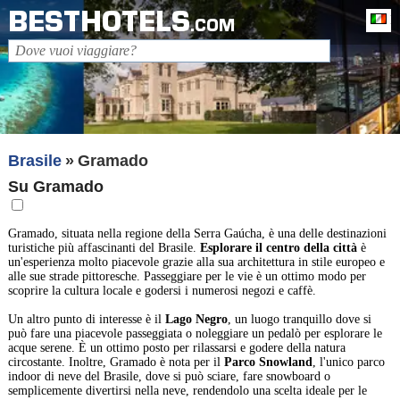
BESTHOTELS
It
.COM
Brasile
Gramado
Su Gramado
Gramado, situata nella regione della Serra Gaúcha, è una delle destinazioni
turistiche più affascinanti del Brasile.
Esplorare il centro della città
è
un'esperienza molto piacevole grazie alla sua architettura in stile europeo e
alle sue strade pittoresche. Passeggiare per le vie è un ottimo modo per
scoprire la cultura locale e godersi i numerosi negozi e caffè.
Un altro punto di interesse è il
Lago Negro
, un luogo tranquillo dove si
può fare una piacevole passeggiata o noleggiare un pedalò per esplorare le
acque serene. È un ottimo posto per rilassarsi e godere della natura
circostante. Inoltre, Gramado è nota per il
Parco Snowland
, l'unico parco
indoor di neve del Brasile, dove si può sciare, fare snowboard o
semplicemente divertirsi nella neve, rendendolo una scelta ideale per le