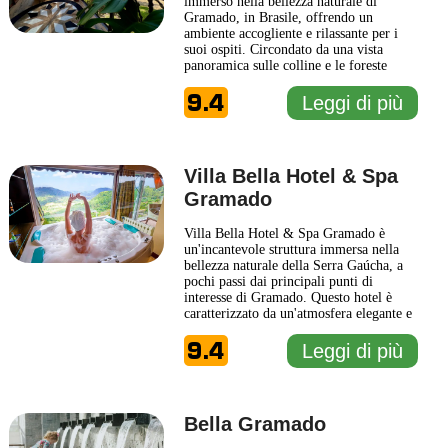
immerso nella bellezza naturale di
Gramado, in Brasile, offrendo un
ambiente accogliente e rilassante per i
suoi ospiti. Circondato da una vista
panoramica sulle colline e le foreste
circostanti, il WoodStone è il luogo
9.4
ideale per chi desidera trascorrere una
Leggi di più
vacanza immersa nella tranquillità e
nella natura. Questo hotel è progettato
per garantire il massimo del
... Leggi di
più
Villa Bella Hotel & Spa
Gramado
Villa Bella Hotel & Spa Gramado è
un'incantevole struttura immersa nella
bellezza naturale della Serra Gaúcha, a
pochi passi dai principali punti di
interesse di Gramado. Questo hotel è
caratterizzato da un'atmosfera elegante e
accogliente, offrendo un'esperienza unica
9.4
per coloro che desiderano esplorare la
Leggi di più
regione. La sua architettura tipica e gli
interni curati creano un ambiente
raffinato e rilassante,
... Leggi di più
Bella Gramado