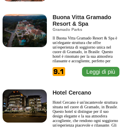
Gli ospiti
... Leggi di più
Buona Vitta Gramado
Resort & Spa
Gramado Parks
Il Buona Vitta Gramado Resort & Spa è
un'elegante struttura che offre
un'esperienza di soggiorno unica nel
cuore di Gramado, in Brasile. Questo
hotel è rinomato per la sua atmosfera
rilassante e accogliente, perfetto per
coloro che cercano un rifugio dal
9.1
trambusto della vita quotidiana. Immerso
Leggi di più
in splendidi paesaggi naturali, il resort
vanta spazi ben curati, giardini
lussureggianti e un'architettura
... Leggi
di più
Hotel Cercano
Hotel Cercano è un'incantevole struttura
situata nel cuore di Gramado, in Brasile.
Questo hotel si distingue per il suo
design elegante e la sua atmosfera
accogliente, che rendono ogni soggiorno
un'esperienza piacevole e rilassante. Gli