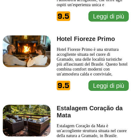
ospiti un'esperienza unica e
personalizzata. Gli interni del Hotel
9.5
Boutique Britanico riflettono uno stile
Leggi di più
che combina elementi tradizionali con
dettagli moderni, creando spazi eleganti
e confortevoli. Ogni
... Leggi di più
Hotel Fioreze Primo
Hotel Fioreze Primo è una struttura
accogliente situata nel cuore di
Gramado, una delle località turistiche
più affascinanti del Brasile. Questo hotel
combina comfort moderni con
un'atmosfera calda e conviviale,
rendendolo la scelta ideale per coloro
9.5
che cercano un soggiorno rilassante e
Leggi di più
piacevole. Gli ospiti possono apprezzare
l’elegante design degli interni, che
riflette lo stile unico della regione,
...
Leggi di più
Estalagem Coração da
Mata
Estalagem Coração da Mata è
un'accogliente struttura situata nel cuore
della natura a Gramado, in Brasile.