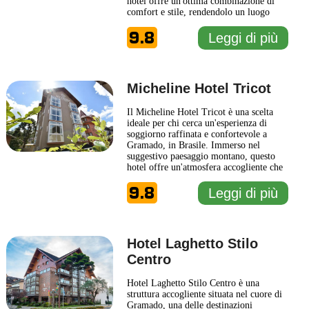
hotel offre un'ottima combinazione di
comfort e stile, rendendolo un luogo
ideale per chi cerca una pausa rilassante
9.8
nella bellezza delle montagne brasiliane.
Leggi di più
Le camere sono arredate con gusto,
proponendo un’atmosfera accogliente e
raffinata,
... Leggi di più
Micheline Hotel Tricot
Il Micheline Hotel Tricot è una scelta
ideale per chi cerca un'esperienza di
soggiorno raffinata e confortevole a
Gramado, in Brasile. Immerso nel
suggestivo paesaggio montano, questo
hotel offre un'atmosfera accogliente che
si combina con un design elegante e
9.8
funzionale. Ogni dettaglio è stato curato
Leggi di più
per garantire un soggiorno piacevole,
dalle camere ben arredate alle aree
comuni pensate per il relax
... Leggi di
più
Hotel Laghetto Stilo
Centro
Hotel Laghetto Stilo Centro è una
struttura accogliente situata nel cuore di
Gramado, una delle destinazioni