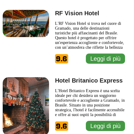
dell'Hotel Fioreze Origem
... Leggi di
più
RF Vision Hotel
L'RF Vision Hotel si trova nel cuore di
Gramado, una delle destinazioni
turistiche più affascinanti del Brasile.
Questo hotel è progettato per offrire
un'esperienza accogliente e confortevole,
con un’atmosfera che riflette la bellezza
e la cultura di questa incantevole città.
9.6
Gli ospiti possono vivere un soggiorno
Leggi di più
all'insegna del relax, grazie alle camere
eleganti e ben arredate, dotate di tutti i
...
Leggi di più
Hotel Britanico Express
L'Hotel Britanico Express è una scelta
ideale per chi desidera un soggiorno
confortevole e accogliente a Gramado, in
Brasile. Situato in una posizione
strategica, l'hotel è facilmente accessibile
e offre ai suoi ospiti la possibilità di
esplorare le meraviglie della regione. La
9.6
struttura è caratterizzata da un design
Leggi di più
semplice e moderno, che riflette
l'atmosfera calda e ospitale della zona.