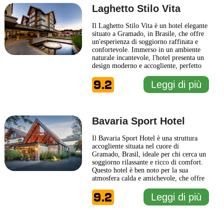
Laghetto Stilo Vita
Il Laghetto Stilo Vita è un hotel elegante
situato a Gramado, in Brasile, che offre
un'esperienza di soggiorno raffinata e
confortevole. Immerso in un ambiente
naturale incantevole, l'hotel presenta un
design moderno e accogliente, perfetto
per coloro che cercano una pausa dal
9.2
ritmo frenetico della vita quotidiana. Gli
Leggi di più
interni ben curati creano un'atmosfera
intima e rilassante, mentre le aree
comuni
... Leggi di più
Bavaria Sport Hotel
Il Bavaria Sport Hotel è una struttura
accogliente situata nel cuore di
Gramado, Brasil, ideale per chi cerca un
soggiorno rilassante e ricco di comfort.
Questo hotel è ben noto per la sua
atmosfera calda e amichevole, che offre
agli ospiti l'opportunità di godere di
9.2
un'accoglienza tipica della regione. Le
Leggi di più
camere sono arredate con gusto,
combinando eleganza e praticità,
garantendo un riposo rigenerante
...