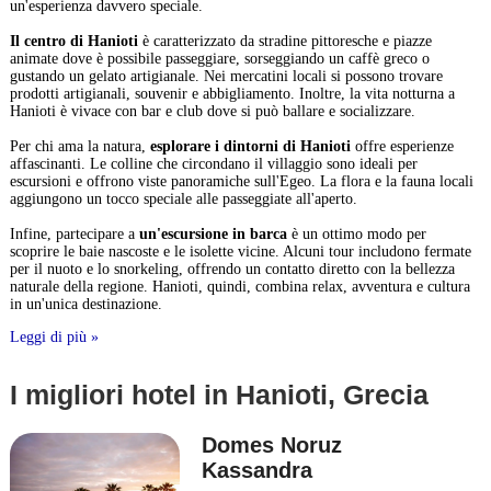
un'esperienza davvero speciale.
Il centro di Hanioti
è caratterizzato da stradine pittoresche e piazze
animate dove è possibile passeggiare, sorseggiando un caffè greco o
gustando un gelato artigianale. Nei mercatini locali si possono trovare
prodotti artigianali, souvenir e abbigliamento. Inoltre, la vita notturna a
Hanioti è vivace con bar e club dove si può ballare e socializzare.
Per chi ama la natura,
esplorare i dintorni di Hanioti
offre esperienze
affascinanti. Le colline che circondano il villaggio sono ideali per
escursioni e offrono viste panoramiche sull'Egeo. La flora e la fauna locali
aggiungono un tocco speciale alle passeggiate all'aperto.
Infine, partecipare a
un'escursione in barca
è un ottimo modo per
scoprire le baie nascoste e le isolette vicine. Alcuni tour includono fermate
per il nuoto e lo snorkeling, offrendo un contatto diretto con la bellezza
naturale della regione. Hanioti, quindi, combina relax, avventura e cultura
in un'unica destinazione.
Leggi di più »
I migliori hotel in Hanioti, Grecia
Domes Noruz
Kassandra