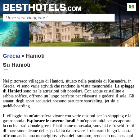
BESTHOTELS
It
.COM
Grecia
Hanioti
Su Hanioti
Nel pittoresco villaggio di Hanioti, situato nella penisola di Kassandra, in
Grecia, vi sono varie attività che rendono la visita memorabile.
Le spiagge
di Hanioti
sono tra le attrazioni più popolari. Con acque cristalline e
sabbia soffice, offrono un luogo perfetto per rilassarsi e godersi il sole. Gli
amanti degli sport acquatici possono praticare snorkeling, jet ski e
paddleboarding.
Il villaggio ha un'atmosfera vivace con varie opzioni per lo shopping e la
gastronomia.
Esplorare le taverne locali
è un'opportunità per assaporare
la cucina tradizionale greca. Piatti come moussaka, souvlaki e freschi frutti
di mare sono alcune delle specialità da provare. I ristoranti lungo la costa
offrono anche una meravigliosa vista del tramonto, rendendo una cena qui