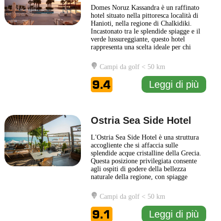
Domes Noruz Kassandra è un raffinato
hotel situato nella pittoresca località di
Hanioti, nella regione di Chalkidiki.
Incastonato tra le splendide spiagge e il
verde lussureggiante, questo hotel
rappresenta una scelta ideale per chi
cerca una fuga tranquilla e rilassante. La
struttura offre un'atmosfera moderna e
Campi da golf < 50 km
accogliente, in perfetta armonia con il
paesaggio circostante. L'hotel presenta
9.4
Leggi di più
stanze
... Leggi di più
Ostria Sea Side Hotel
L'Ostria Sea Side Hotel è una struttura
accogliente che si affaccia sulle
splendide acque cristalline della Grecia.
Questa posizione privilegiata consente
agli ospiti di godere della bellezza
naturale della regione, con spiagge
sabbiose e panorami mozzafiato a pochi
passi dalla porta dell'hotel. La struttura è
Campi da golf < 50 km
concepita per offrire un'esperienza
confortevole e rilassante, combinando
9.1
Leggi di più
elementi di design
... Leggi di più