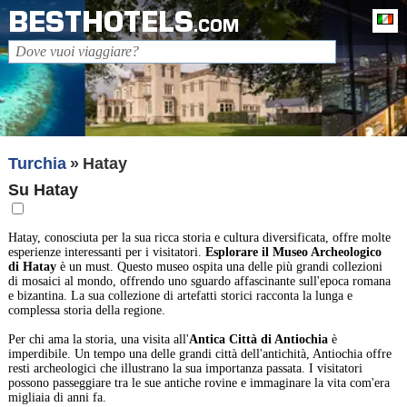
BESTHOTELS
It
.COM
Turchia
Hatay
Su Hatay
Hatay, conosciuta per la sua ricca storia e cultura diversificata, offre molte
esperienze interessanti per i visitatori.
Esplorare il Museo Archeologico
di Hatay
è un must. Questo museo ospita una delle più grandi collezioni
di mosaici al mondo, offrendo uno sguardo affascinante sull'epoca romana
e bizantina. La sua collezione di artefatti storici racconta la lunga e
complessa storia della regione.
Per chi ama la storia, una visita all'
Antica Città di Antiochia
è
imperdibile. Un tempo una delle grandi città dell'antichità, Antiochia offre
resti archeologici che illustrano la sua importanza passata. I visitatori
possono passeggiare tra le sue antiche rovine e immaginare la vita com'era
migliaia di anni fa.