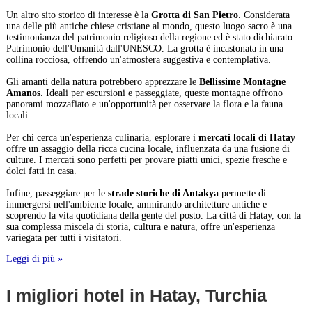
Un altro sito storico di interesse è la
Grotta di San Pietro
. Considerata
una delle più antiche chiese cristiane al mondo, questo luogo sacro è una
testimonianza del patrimonio religioso della regione ed è stato dichiarato
Patrimonio dell'Umanità dall'UNESCO. La grotta è incastonata in una
collina rocciosa, offrendo un'atmosfera suggestiva e contemplativa.
Gli amanti della natura potrebbero apprezzare le
Bellissime Montagne
Amanos
. Ideali per escursioni e passeggiate, queste montagne offrono
panorami mozzafiato e un'opportunità per osservare la flora e la fauna
locali.
Per chi cerca un'esperienza culinaria, esplorare i
mercati locali di Hatay
offre un assaggio della ricca cucina locale, influenzata da una fusione di
culture. I mercati sono perfetti per provare piatti unici, spezie fresche e
dolci fatti in casa.
Infine, passeggiare per le
strade storiche di Antakya
permette di
immergersi nell'ambiente locale, ammirando architetture antiche e
scoprendo la vita quotidiana della gente del posto. La città di Hatay, con la
sua complessa miscela di storia, cultura e natura, offre un'esperienza
variegata per tutti i visitatori.
Leggi di più »
I migliori hotel in Hatay, Turchia