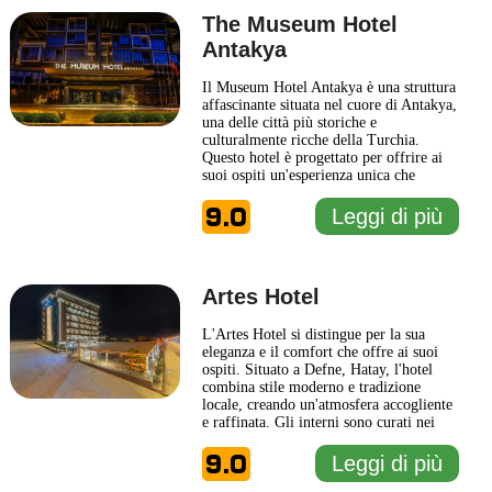
The Museum Hotel
Antakya
Il Museum Hotel Antakya è una struttura
affascinante situata nel cuore di Antakya,
una delle città più storiche e
culturalmente ricche della Turchia.
Questo hotel è progettato per offrire ai
suoi ospiti un'esperienza unica che
combina eleganza moderna e richiamo
9.0
alla storia locale. Ogni camera è arredate
Leggi di più
con gusto, riflettendo l'arte e la cultura
della regione, e offre comfort
contemporaneo per garantire
... Leggi di
più
Artes Hotel
L'Artes Hotel si distingue per la sua
eleganza e il comfort che offre ai suoi
ospiti. Situato a Defne, Hatay, l'hotel
combina stile moderno e tradizione
locale, creando un'atmosfera accogliente
e raffinata. Gli interni sono curati nei
minimi dettagli, evidenziando l'arte e la
9.0
cultura della regione. Gli spazi comuni,
Leggi di più
come la hall e il ristorante, sono pensati