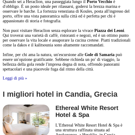
Quando sei a Heraclion, una passeggiata lungo il
Porto Vecchio
è
d'obbligo. È un posto ideale per rilassarsi, godersi la brezza marina e
osservare le barche. La fortezza veneziana di Koules, posta all'ingresso del
porto, offre una vista panoramica sulla città ed è perfetta per chi è
appassionato di storia e fotografia.
Non puoi visitare Heraclion senza esplorare la vivace
Piazza dei Leoni
.
Qui troverai una varietà di caffè, ristoranti e negozi, ed è un ottimo punto
per osservare la vita locale e assaporare la cucina cretese. Piatti tradizionali
come la dakos e il kalitsounia sono altamente raccomandati.
Infine, per chi ama la natura, un'escursione alle
Gole di Samaria
può
essere un'opzione gratificante. Sebbene richieda un po' di viaggio, la
bellezza della gola rende l'impresa degna di nota, offrendo panorami
spettacolari e una piacevole fuga dal ritmo della città.
Leggi di più »
I migliori hotel in Candia, Grecia
Ethereal White Resort
Hotel & Spa
L'Ethereal White Resort Hotel & Spa è
una struttura raffinata situata ad
Apokoronou, a Heraklio, in Grecia.