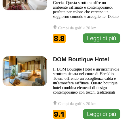
Grecia. Questa struttura offre un
ambiente raffinato e contemporaneo,
perfetta per coloro che cercano un
soggiorno comodo e accogliente. Dotato
di camere moderne e ben curate, l'hotel
combina il comfort con un design unico,
Campi da golf < 20 km
fornendo un rifugio ideale per esplorare
le meraviglie storiche e culturali della
8.8
Leggi di più
città. Uno degli
... Leggi di più
DOM Boutique Hotel
Il DOM Boutique Hotel è un'incantevole
struttura situata nel cuore di Heraklio
Town, offrendo un'accoglienza calda e
un'atmosfera raffinata. Questo boutique
hotel combina elementi di design
contemporaneo con tocchi tradizionali
greci, creando un ambiente unico e
suggestivo per ogni ospite. Gli interni
Campi da golf < 20 km
sono caratterizzati da decorazioni
eleganti e arredi curati, pensati per
9.1
Leggi di più
garantire un soggiorno all'insegna
...
Leggi di più