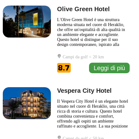
Olive Green Hotel
L'Olive Green Hotel è una struttura
moderna situata nel cuore di Heraklio,
che offre un'ospitalità di alta qualità in
un ambiente elegante e accogliente.
Questo hotel si distingue per il suo
design contemporaneo, ispirato alla
tradizione locale, che crea un'atmosfera
unica, perfetta per chi cerca un
Campi da golf < 20 km
soggiorno confortevole e rilassante. Gli
ospiti possono approfittare di una serie
8.7
Leggi di più
di servizi pensati
... Leggi di più
Vespera City Hotel
Il Vespera City Hotel è un elegante hotel
situato nel cuore di Heraklio, una città
ricca di storia e cultura. Questo hotel
combina convenienza e comfort,
offrendo agli ospiti un ambiente
raffinato e accogliente. La sua posizione
strategica consente di esplorare
facilmente le meraviglie della città,
Campi da golf < 50 km