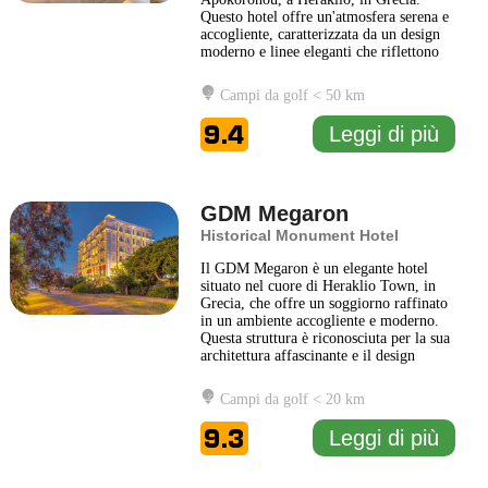
Questo hotel offre un'atmosfera serena e
accogliente, caratterizzata da un design
moderno e linee eleganti che riflettono
l'estetica mediterranea. Gli ospiti
possono godere di un'esperienza
Campi da golf < 50 km
rilassante grazie ai servizi di alta qualità
offerti, tra cui un centro benessere
9.4
Leggi di più
completo, dove è possibile
... Leggi di
più
GDM Megaron
Historical Monument Hotel
Il GDM Megaron è un elegante hotel
situato nel cuore di Heraklio Town, in
Grecia, che offre un soggiorno raffinato
in un ambiente accogliente e moderno.
Questa struttura è riconosciuta per la sua
architettura affascinante e il design
curato, che combina elementi
tradizionali con comfort contemporanei.
Campi da golf < 20 km
Gli ospiti possono godere di una vista
mozzafiato sulla città e sul porto,
9.3
Leggi di più
contribuendo a creare un'atmosfera
...
Leggi di più