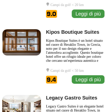
principali luoghi d'interesse, tra cui il
Campi da golf < 20 km
Palazzo di Cnosso e il Museo
Archeologico di Heraklio. Il design
9.0
Leggi di più
dell'hotel
... Leggi di più
Kipos Boutique Suites
Kipos Boutique Suites è un hotel situato
nel cuore di Heraklio Town, in Grecia,
noto per il suo design elegante e
l'atmosfera accogliente. Questo boutique
hotel offre un rifugio ideale per coloro
che cercano un'esperienza autentica e
raffinata nel centro della città. Le suite
sono arredate con gusto, combinando
Campi da golf < 50 km
elementi tradizionali e moderni, creando
uno spazio confortevole e rilassante per
9.4
Leggi di più
gli ospiti. Ogni
... Leggi di più
Legacy Gastro Suites
Legacy Gastro Suites è un elegante hotel
situato nel cuore di Heraklio Town, in