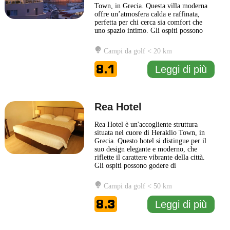
Town, in Grecia. Questa villa moderna
offre un’atmosfera calda e raffinata,
perfetta per chi cerca sia comfort che
uno spazio intimo. Gli ospiti possono
godere di camere arredate con gusto,
dotate di tutti i comfort necessari per un
Campi da golf < 20 km
soggiorno piacevole. Ogni stanza
presenta dettagli eleganti e una vista
8.1
Leggi di più
sulla splendida città
... Leggi di più
Rea Hotel
Rea Hotel è un'accogliente struttura
situata nel cuore di Heraklio Town, in
Grecia. Questo hotel si distingue per il
suo design elegante e moderno, che
riflette il carattere vibrante della città.
Gli ospiti possono godere di
un'atmosfera rilassata, perfetta per
riposarsi dopo una giornata di
Campi da golf < 50 km
esplorazioni. Le camere del Rea Hotel
sono arredate con gusto e dotate di
8.3
Leggi di più
comfort moderni, garantendo un
soggiorno
... Leggi di più