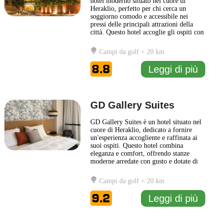
hotel moderno situato nel cuore di
Heraklio, perfetto per chi cerca un
soggiorno comodo e accessibile nei
pressi delle principali attrazioni della
città. Questo hotel accoglie gli ospiti con
un design contemporaneo e un'atmosfera
calda, riflettendo la cultura locale con
Campi da golf < 20 km
tocchi di stile greco. Le camere dell'Ibis
Styles Heraklion Central sono arredate
8.8
Leggi di più
con gusto
... Leggi di più
GD Gallery Suites
GD Gallery Suites è un hotel situato nel
cuore di Heraklio, dedicato a fornire
un'esperienza accogliente e raffinata ai
suoi ospiti. Questo hotel combina
eleganza e comfort, offrendo stanze
moderne arredate con gusto e dotate di
tutti i servizi necessari per garantire un
soggiorno piacevole. Gli spazi comuni
Campi da golf < 20 km
sono pensati per creare un ambiente
rilassato e conviviale, ideale sia per il
9.2
Leggi di più
lavoro che per
... Leggi di più