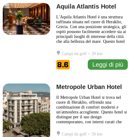
Aquila Atlantis Hotel
L'Aquila Atlantis Hotel è una struttura
raffinata situata nel cuore di Heraklio,
Grecia. Con una posizione strategica, gli
ospiti possono facilmente accedere sia ai
principali luoghi di interesse della città
che alla bellezza del mare. Questo hotel
è noto per i suoi servizi eccellenti e
l'atmosfera accogliente, che rende ogni
Campi da golf < 20 km
soggiorno piacevole. Le camere
dell'Aquila Atlantis Hotel sono moderne
8.6
Leggi di più
e
... Leggi di più
Metropole Urban Hotel
Il Metropole Urban Hotel si trova nel
cuore di Heraklio, offrendo una
combinazione di comfort moderni e
un'atmosfera accogliente. Questo hotel si
distingue per il suo design
contemporaneo, con interni curati che
riflettono la cultura locale e l'ospitalità
greca. Gli ospiti possono godere di
Campi da golf < 50 km
camere eleganti e ben arredate, fornite di