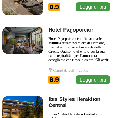
tutti i confort necessari per un soggiorno
8.9
Leggi di più
piacevole, inclusi Wi-Fi
... Leggi di più
Hotel Pagopoieion
Hotel Pagopoieion è un’incantevole
struttura situata nel cuore di Heraklio,
una delle città più affascinanti della
Grecia. Questo hotel è noto per la sua
calda ospitalità e per l’atmosfera
accogliente che riesce a creare. Gli ospiti
possono godere di un soggiorno
confortevole, con camere arredate con
Campi da golf < 20 km
gusto e dotate di tutti i comfort moderni.
La posizione strategica di Hotel
8.9
Leggi di più
Pagopoieion rende possibile
... Leggi di
più
Ibis Styles Heraklion
Central
L'Ibis Styles Heraklion Central è un