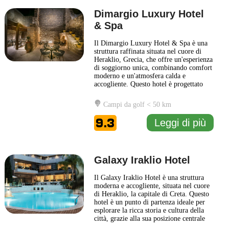
Dimargio Luxury Hotel
& Spa
Il Dimargio Luxury Hotel & Spa è una
struttura raffinata situata nel cuore di
Heraklio, Grecia, che offre un'esperienza
di soggiorno unica, combinando comfort
moderno e un'atmosfera calda e
accogliente. Questo hotel è progettato
per garantire il massimo del relax e del
benessere, con un'area benessere
Campi da golf < 50 km
completa che include diversi trattamenti
spa, una piscina e spazi dedicati al
9.3
Leggi di più
fitness. Le camere
... Leggi di più
Galaxy Iraklio Hotel
Il Galaxy Iraklio Hotel è una struttura
moderna e accogliente, situata nel cuore
di Heraklio, la capitale di Creta. Questo
hotel è un punto di partenza ideale per
esplorare la ricca storia e cultura della
città, grazie alla sua posizione centrale
che permette di raggiungere facilmente i