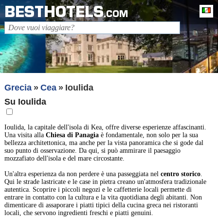
BESTHOTELS
It
.COM
Grecia
Cea
Ioulida
Su Ioulida
Ioulida, la capitale dell'isola di Kea, offre diverse esperienze affascinanti.
Una visita alla
Chiesa di Panagia
è fondamentale, non solo per la sua
bellezza architettonica, ma anche per la vista panoramica che si gode dal
suo punto di osservazione. Da qui, si può ammirare il paesaggio
mozzafiato dell'isola e del mare circostante.
Un'altra esperienza da non perdere è una passeggiata nel
centro storico
.
Qui le strade lastricate e le case in pietra creano un'atmosfera tradizionale
autentica. Scoprire i piccoli negozi e le caffetterie locali permette di
entrare in contatto con la cultura e la vita quotidiana degli abitanti. Non
dimenticare di assaporare i piatti tipici della cucina greca nei ristoranti
locali, che servono ingredienti freschi e piatti genuini.