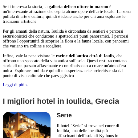
Se ti interessa la storia, la
galleria delle sculture in marmo
è
un'interessante attrazione che ospita alcune opere dell'arte locale. La zona
pullula di arte e cultura, quindi è ideale anche per chi ama esplorare le
tradizioni artistiche.
Per gli amanti della natura, Ioulida è circondata da sentieri e percorsi
escursionistici che conducono a spettacolari punti panoramici. I percorsi
offrono l'opportunità di scoprire la flora e la fauna locale, con panorami
che variano tra colline e scogliere.
Infine, vale la pena visitare le
rovine dell'antica città di Ioulis
, che
offrono uno spaccato della vita antica sull'isola. Questi resti raccontano
storie di un passato affascinante e contribuiscono a creare un'atmosfera
unica. Esplorare Ioulida è quindi un'esperienza che arricchisce sia dal
punto di vista culturale che paesaggistico.
Leggi di più »
I migliori hotel in Ioulida, Grecia
Serie
Il hotel "Serie" si trova nel cuore di
Ioulida, una delle località più
affascinanti dell'isola di Kythnos in