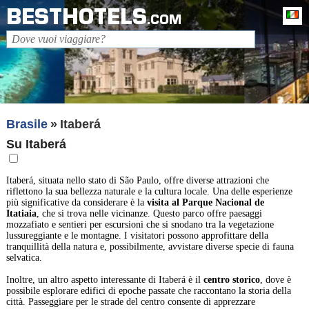
BESTHOTELS
It
.COM
Brasile
Itaberá
Su Itaberá
Itaberá, situata nello stato di São Paulo, offre diverse attrazioni che
riflettono la sua bellezza naturale e la cultura locale. Una delle esperienze
più significative da considerare è la
visita al Parque Nacional de
Itatiaia
, che si trova nelle vicinanze. Questo parco offre paesaggi
mozzafiato e sentieri per escursioni che si snodano tra la vegetazione
lussureggiante e le montagne. I visitatori possono approfittare della
tranquillità della natura e, possibilmente, avvistare diverse specie di fauna
selvatica.
Inoltre, un altro aspetto interessante di Itaberá è il
centro storico
, dove è
possibile esplorare edifici di epoche passate che raccontano la storia della
città. Passeggiare per le strade del centro consente di apprezzare