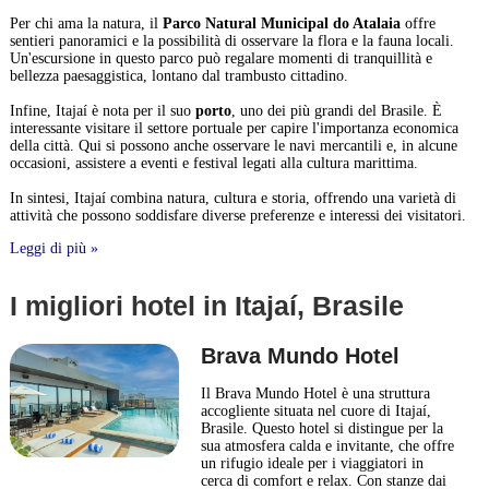
Per chi ama la natura, il
Parco Natural Municipal do Atalaia
offre
sentieri panoramici e la possibilità di osservare la flora e la fauna locali.
Un'escursione in questo parco può regalare momenti di tranquillità e
bellezza paesaggistica, lontano dal trambusto cittadino.
Infine, Itajaí è nota per il suo
porto
, uno dei più grandi del Brasile. È
interessante visitare il settore portuale per capire l'importanza economica
della città. Qui si possono anche osservare le navi mercantili e, in alcune
occasioni, assistere a eventi e festival legati alla cultura marittima.
In sintesi, Itajaí combina natura, cultura e storia, offrendo una varietà di
attività che possono soddisfare diverse preferenze e interessi dei visitatori.
Leggi di più »
I migliori hotel in Itajaí, Brasile
Brava Mundo Hotel
Il Brava Mundo Hotel è una struttura
accogliente situata nel cuore di Itajaí,
Brasile. Questo hotel si distingue per la
sua atmosfera calda e invitante, che offre
un rifugio ideale per i viaggiatori in
cerca di comfort e relax. Con stanze dai