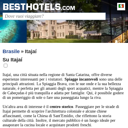
BESTHOTELS
It
.COM
Brasile
Itajaí
Su Itajaí
Itajaí, una città situata nella regione di Santa Catarina, offre diverse
esperienze interessanti per i visitatori.
Spiagge incantevoli
sono una delle
principali attrazioni. La Spiaggia Brava, con le sue onde e la sua bellezza
naturale, è perfetta per gli amanti degli sport acquatici, mentre la Spiaggia
de Cabeçudas è più tranquilla e adatta per famiglie. Qui, è possibile godere
di un pomeriggio di sole o fare una passeggiata lungo la riva.
Un'altra area di interesse è il
centro storico
. Passeggiare per le strade di
Itajaí permette di scoprire l'architettura coloniale e alcune chiese
affascinanti, come la Chiesa di Sant'Emídio, che riflettono la storia
culturale della città. Inoltre, il mercato pubblico è un luogo ideale per
assaporare la cucina locale e acquistare prodotti freschi.