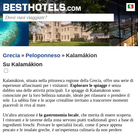
BESTHOTELS
It
.COM
Grecia
Peloponneso
Kalamákion
Su Kalamákion
Kalamákion, situata nella pittoresca regione della Grecia, offre una serie di
esperienze affascinanti per i visitatori.
Esplorare le spiagge
è senza
dubbio una delle attività principali. Le spiagge di Kalamákion sono
conosciute per la loro bellezza naturale, ideale per rilassarsi o prendere il
sole. La sabbia fine e le acque cristalline invitano a trascorrere momenti
piacevoli in riva al mare.
Un'altra attrazione è
la gastronomia locale
, che merita di essere scoperta.
I ristoranti e le taverne della zona servono piatti tradizionali greci a base di
ingredienti freschi. Provare le specialità locali, come il pesce appena
pescato e le insalate greche, è un'esperienza culinaria da non perdere.