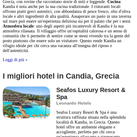
Grecia, con rovine che raccontano storie di miti e leggende.
Cucina
:
Kandia è nota anche per la sua cucina tradizionale. I ristoranti locali
offrono piatti greci autentici, con abbondanza di pesce fresco, olio d'oliva
locale e altri ingredienti di alta qualità. Assaporare un pasto in una taverna
sul mare può essere un'esperienza deliziosa sia per il palato che per i sensi.
Atmosfera locale
: uno degli aspetti più incantevoli di Kandia è la sua
atmosfera rilassata. Il villaggio offre un'ospitalità calorosa e un senso di
comunità che ti permette di sentire come se stessi vivendo tra la gente del
posto piuttosto che essere solo un visitatore. Questo rende Kandia un
rifugio ideale per chi cerca una vacanza all'insegna del riposo e
dell'autenticità.
Leggi di più »
I migliori hotel in Candia, Grecia
Seafos Luxury Resort &
Spa
Leonardo Hotels
Seafos Luxury Resort & Spa è una
struttura raffinata situata nella splendida
località di Kandia, in Grecia. Questo
hotel offre un ambiente elegante e
accogliente, perfetto per chi cerca
un'esperienza rilassante e rigenerante.