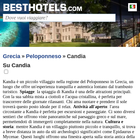
BESTHOTELS
It
.COM
Grecia
Peloponneso
Candia
Su Candia
Kandia è un piccolo villaggio nella regione del Peloponneso in Grecia, un
luogo che offre un'esperienza tranquilla e autentica lontano dal trambusto
turistico.
Spiagge
: la spiaggia di Kandia è una delle attrazioni principali.
Con la sua sabbia mista a ciottoli e l'acqua cristallina, è perfetta per
trascorrere delle giornate rilassanti. Chi ama nuotare e prendere il sole
troverà questo posto ideale per il relax.
Attività all'aperto
: l'area
circostante a Kandia è perfetta per escursioni e passeggiate. Ci sono diversi
sentieri che offrono viste panoramiche sul paesaggio greco e sul mare,
permettendoti di immergerti completamente nella natura.
Cultura e
storia
: mentre Kandia è un villaggio piuttosto piccolo e tranquillo, si trova
a breve distanza in auto da siti archeologici significativi come Epidaurus e
Mycenae. Questi luoghi offrono una finestra aperta sulla storia antica della