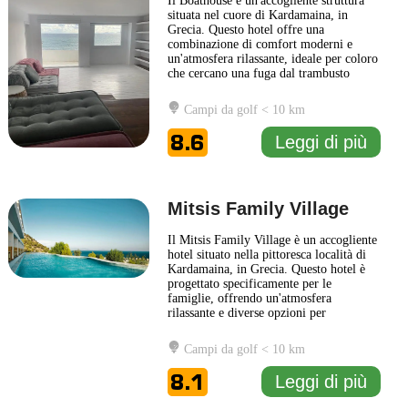
Il Boathouse è un'accogliente struttura
situata nel cuore di Kardamaina, in
Grecia. Questo hotel offre una
combinazione di comfort moderni e
un'atmosfera rilassante, ideale per coloro
che cercano una fuga dal trambusto
quotidiano. Gli ospiti possono godere
della vista incantevole sul mare, mentre
Campi da golf < 10 km
si godono un soggiorno all'insegna della
tranquillità. Il design del Boathouse
8.6
Leggi di più
riflette il carattere locale
... Leggi di più
Mitsis Family Village
Il Mitsis Family Village è un accogliente
hotel situato nella pittoresca località di
Kardamaina, in Grecia. Questo hotel è
progettato specificamente per le
famiglie, offrendo un'atmosfera
rilassante e diverse opzioni per
intrattenere adulti e bambini. Le camere
sono arredate con gusto, offrendo
Campi da golf < 10 km
comfort moderni e servizi essenziali,
garantendo una piacevole esperienza di
8.1
Leggi di più
soggiorno. Gli ospiti possono
... Leggi di
più