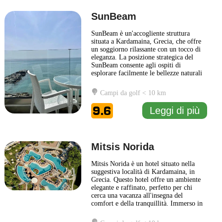
SunBeam
SunBeam è un'accogliente struttura
situata a Kardamaina, Grecia, che offre
un soggiorno rilassante con un tocco di
eleganza. La posizione strategica del
SunBeam consente agli ospiti di
esplorare facilmente le bellezze naturali
e storiche dell'isola di Kos, con le sue
splendide spiagge e le vivaci località
Campi da golf < 10 km
turistiche nelle vicinanze. Il design del
SunBeam è all'insegna della modernità,
9.6
Leggi di più
combinando comfort
... Leggi di più
Mitsis Norida
Mitsis Norida è un hotel situato nella
suggestiva località di Kardamaina, in
Grecia. Questo hotel offre un ambiente
elegante e raffinato, perfetto per chi
cerca una vacanza all'insegna del
comfort e della tranquillità. Immerso in
ampi giardini, Mitsis Norida è
caratterizzato da architettura tradizionale