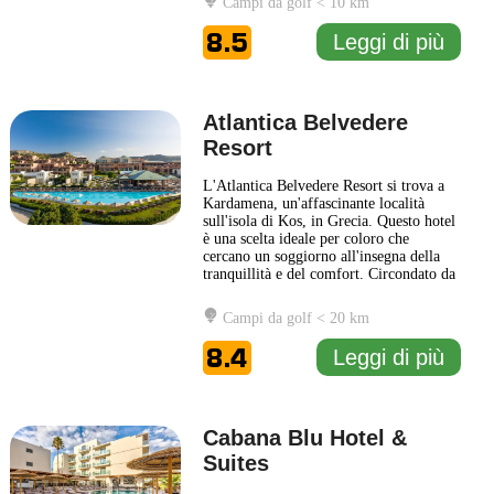
Campi da golf < 10 km
greca, con un'attenzione particolare ai
dettagli e un'atmosfera accogliente. Le
8.5
Leggi di più
camere dell'hotel
... Leggi di più
Atlantica Belvedere
Resort
L'Atlantica Belvedere Resort si trova a
Kardamena, un'affascinante località
sull'isola di Kos, in Grecia. Questo hotel
è una scelta ideale per coloro che
cercano un soggiorno all'insegna della
tranquillità e del comfort. Circondato da
splendidi giardini, l'Atlantica Belvedere
Resort offre un ambiente rilassante e
Campi da golf < 20 km
accogliente, perfetto per famiglie, coppie
e viaggiatori singoli. La struttura
8.4
Leggi di più
dispone
... Leggi di più
Cabana Blu Hotel &
Suites