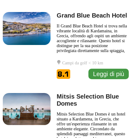
Grand Blue Beach Hotel
Il Grand Blue Beach Hotel si trova nella
vibrante località di Kardamaina, in
Grecia, offrendo agli ospiti un ambiente
accogliente e rilassante. Questo hotel si
distingue per la sua posizione
privilegiata direttamente sulla spiaggia,
fornendo accesso immediato alla sabbia
dorata e alle acque cristalline del Mar
Campi da golf < 10 km
Egeo. Gli ospiti possono godere di
splendide viste panoramiche da molte
8.1
Leggi di più
delle camere e delle
... Leggi di più
Mitsis Selection Blue
Domes
Mitsis Selection Blue Domes è un hotel
situato a Kardamena, in Grecia, che
offre un'esperienza rilassante in un
ambiente elegante. Circondato da
splendidi paesaggi mediterranei, questo