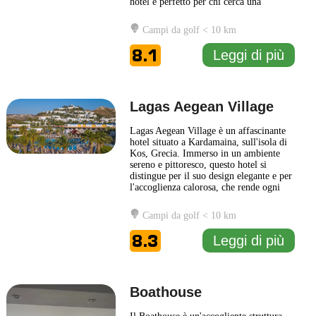
hotel è perfetto per chi cerca una
combinazione di comfort e bellezza. Il
design degli interni è curato e riflette
Campi da golf < 10 km
uno stile moderno, creando un'atmosfera
accogliente e raffinata. Gli ospiti
8.1
Leggi di più
possono scegliere tra una
... Leggi di più
Lagas Aegean Village
Lagas Aegean Village è un affascinante
hotel situato a Kardamaina, sull'isola di
Kos, Grecia. Immerso in un ambiente
sereno e pittoresco, questo hotel si
distingue per il suo design elegante e per
l'accoglienza calorosa, che rende ogni
soggiorno unico e rilassante. Gli ospiti
possono godere di un'ampia gamma di
Campi da golf < 10 km
servizi, tra cui piscine rinfrescanti, spazi
verdi ben curati e aree dedicate al relax.
8.3
Leggi di più
La
... Leggi di più
Boathouse