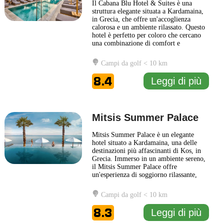
Il Cabana Blu Hotel & Suites è una
struttura elegante situata a Kardamaina,
in Grecia, che offre un'accoglienza
calorosa e un ambiente rilassato. Questo
hotel è perfetto per coloro che cercano
una combinazione di comfort e
funzionalità, ideali per una fuga al mare.
Gli ospiti possono godere di camere
Campi da golf < 10 km
moderne e ben arredate, dotate di tutti i
principali comfort per garantire un
8.4
Leggi di più
soggiorno piacevole. La
... Leggi di più
Mitsis Summer Palace
Mitsis Summer Palace è un elegante
hotel situato a Kardamaina, una delle
destinazioni più affascinanti di Kos, in
Grecia. Immerso in un ambiente sereno,
il Mitsis Summer Palace offre
un'esperienza di soggiorno rilassante,
con un design che combina comfort e
stile moderno. Gli ospiti possono godere
Campi da golf < 10 km
di una varietà di servizi, tra cui una
splendida piscina all'aperto, ristoranti
8.3
Leggi di più
che servono piatti della
... Leggi di più