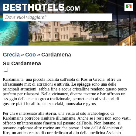
BESTHOTELS
It
.COM
Grecia
Coo
Cardamena
Su Cardamena
Kardamaina, una piccola località sull'isola di Kos in Grecia, offre un
affascinante mix di attrazioni e attività.
Le spiagge
sono una delle
principali attrazioni; sabbia fine e acque cristalline rendono questo posto
perfetto per rilassarsi. Nelle vicinanze, diverse taverne e bar offrono un
assaggio della cucina greca tradizionale, permettendo ai visitatori di
gustare piatti locali tra cui souvlaki, moussaka e gyros.
Per chi è interessato alla
storia
, una visita al sito archeologico di
Kardamaina potrebbe risultare illuminante. Anche se i resti non sono vasti,
offrono un'interessante finestra sul passato dell'isola. Non lontano, si
possono esplorare altre rovine antiche presso il sito dell'Asklepieion di
Kos, un antico centro di cure dedicato al dio della medicina Asclepio.