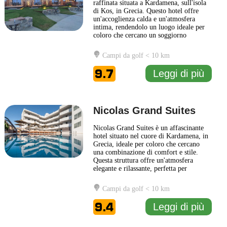
raffinata situata a Kardamena, sull'isola
di Kos, in Grecia. Questo hotel offre
un'accoglienza calda e un'atmosfera
intima, rendendolo un luogo ideale per
coloro che cercano un soggiorno
rilassante e personalizzato. Il design del
Nissea Boutique Hotel combina eleganza
Campi da golf < 10 km
moderna e comfort tradizionale, creando
spazi accoglienti dove gli ospiti possono
9.7
Leggi di più
sentirsi
... Leggi di più
Nicolas Grand Suites
Nicolas Grand Suites è un affascinante
hotel situato nel cuore di Kardamena, in
Grecia, ideale per coloro che cercano
una combinazione di comfort e stile.
Questa struttura offre un'atmosfera
elegante e rilassante, perfetta per
trascorrere una vacanza indimenticabile.
Le suite, spaziose e finemente arredate,
Campi da golf < 10 km
sono dotate di moderni comfort e servizi
per garantire il massimo del relax. Gli
9.4
Leggi di più
ospiti possono
... Leggi di più