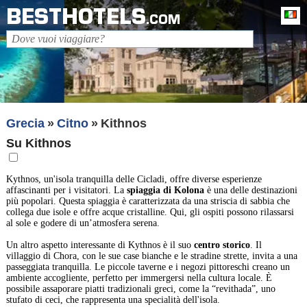
BESTHOTELS
It
.COM
Grecia
Citno
Kithnos
Su Kithnos
Kythnos, un'isola tranquilla delle Cicladi, offre diverse esperienze
affascinanti per i visitatori. La
spiaggia di Kolona
è una delle destinazioni
più popolari. Questa spiaggia è caratterizzata da una striscia di sabbia che
collega due isole e offre acque cristalline. Qui, gli ospiti possono rilassarsi
al sole e godere di un’atmosfera serena.
Un altro aspetto interessante di Kythnos è il suo
centro storico
. Il
villaggio di Chora, con le sue case bianche e le stradine strette, invita a una
passeggiata tranquilla. Le piccole taverne e i negozi pittoreschi creano un
ambiente accogliente, perfetto per immergersi nella cultura locale. È
possibile assaporare piatti tradizionali greci, come la “revithada”, uno
stufato di ceci, che rappresenta una specialità dell'isola.