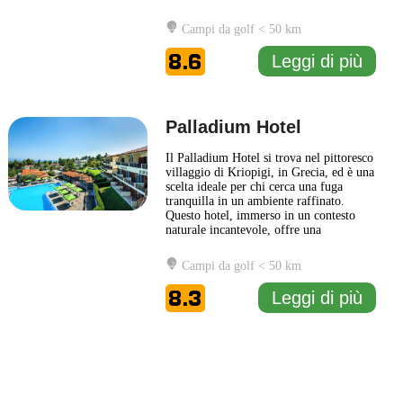
tradizione greca. Gli ospiti possono
godere di una gamma di servizi
Campi da golf < 50 km
progettati per rendere il soggiorno il più
piacevole possibile, tra cui una piscina
8.6
Leggi di più
all'aperto e aree
... Leggi di più
Palladium Hotel
Il Palladium Hotel si trova nel pittoresco
villaggio di Kriopigi, in Grecia, ed è una
scelta ideale per chi cerca una fuga
tranquilla in un ambiente raffinato.
Questo hotel, immerso in un contesto
naturale incantevole, offre una
combinazione di comfort moderni e
tradizione greca, creando un'atmosfera
Campi da golf < 50 km
accogliente per tutti gli ospiti. Le camere
del Palladium Hotel sono arredate con
8.3
Leggi di più
gusto e dotate di
... Leggi di più
1 km
3000 ft
Leaflet
|
© Carto, under CC BY 3.0. Data by
OpenStreetMap, under ODbL
+