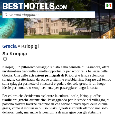
BESTHOTELS
It
.COM
Grecia
Kriopigi
Su Kriopigi
Kriopigi, un pittoresco villaggio situato nella penisola di Kassandra, offre
un'atmosfera tranquilla e molte opportunità per scoprire la bellezza della
Grecia. Una delle
attrazioni principali
di Kriopigi è la sua splendida
spiaggia, caratterizzata da acque cristalline e sabbia fine. Passare del tempo
sulla spiaggia permette di rilassarsi e godere del sole greco. È un luogo
ideale per nuotare o semplicemente per passeggiare lungo la costa.
Per coloro che desiderano esplorare la cultura locale, Kriopigi offre
tradizioni greche autentiche
. Passeggiando per le strade del villaggio, si
possono trovare taverne tradizionali che servono piatti tipici della cucina
greca, come il moussaka o il souvlaki. Questi ristoranti offrono non solo
deliziosi pasti, ma anche la possibilità di interagire con gli abitanti e