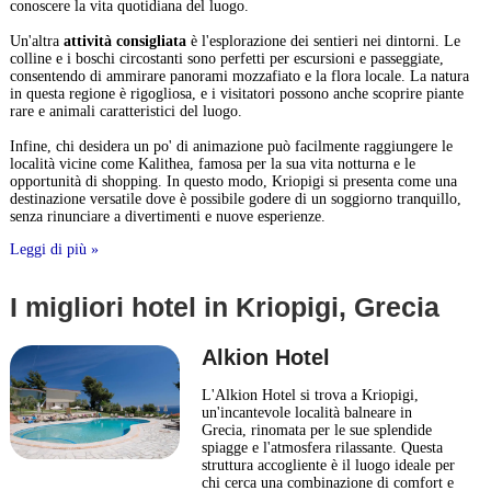
conoscere la vita quotidiana del luogo.
Un'altra
attività consigliata
è l'esplorazione dei sentieri nei dintorni. Le
colline e i boschi circostanti sono perfetti per escursioni e passeggiate,
consentendo di ammirare panorami mozzafiato e la flora locale. La natura
in questa regione è rigogliosa, e i visitatori possono anche scoprire piante
rare e animali caratteristici del luogo.
Infine, chi desidera un po' di animazione può facilmente raggiungere le
località vicine come Kalithea, famosa per la sua vita notturna e le
opportunità di shopping. In questo modo, Kriopigi si presenta come una
destinazione versatile dove è possibile godere di un soggiorno tranquillo,
senza rinunciare a divertimenti e nuove esperienze.
Leggi di più »
I migliori hotel in Kriopigi, Grecia
Alkion Hotel
L'Alkion Hotel si trova a Kriopigi,
un'incantevole località balneare in
Grecia, rinomata per le sue splendide
spiagge e l'atmosfera rilassante. Questa
struttura accogliente è il luogo ideale per
chi cerca una combinazione di comfort e