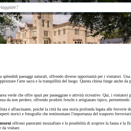
da splendidi paesaggi naturali, offrendo diverse opportunità per i visitatori. Una 
apprezzare l'arte sacra e la tranquillità del luogo. Questa chiesa funge anche da p
'area verde che offre spazi per passeggiate e attività ricreative. Qui, i visitator
nza da non perdere, offrendo prodotti freschi e artigianato tipico, permettendo 
ista è affascinante, poiché la città ha una storia profonda legata alle ferrovie d
eperti storici e fotografie che testimoniano l'importanza del trasporto ferroviari
intorni
offrono panorami mozzafiato e la possibilità di scoprire la fauna e la fl
 da visitare.