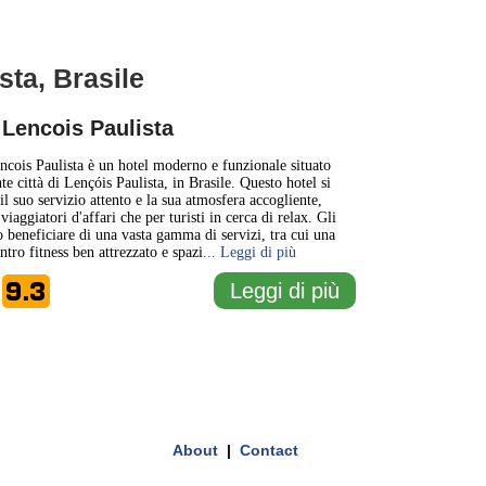
sta, Brasile
1 km
1 mi
 Lencois Paulista
+
ncois Paulista è un hotel moderno e funzionale situato
e città di Lençóis Paulista, in Brasile. Questo hotel si
il suo servizio attento e la sua atmosfera accogliente,
−
 viaggiatori d'affari che per turisti in cerca di relax. Gli
o beneficiare di una vasta gamma di servizi, tra cui una
ntro fitness ben attrezzato e spazi
... Leggi di più
9.3
Leggi di più
e
About
|
Contact