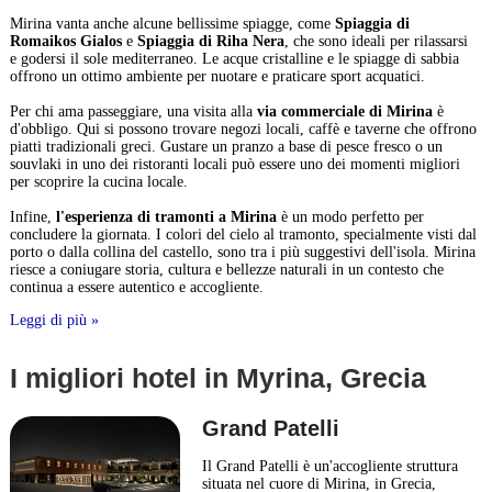
Mirina vanta anche alcune bellissime spiagge, come
Spiaggia di
Romaikos Gialos
e
Spiaggia di Riha Nera
, che sono ideali per rilassarsi
e godersi il sole mediterraneo. Le acque cristalline e le spiagge di sabbia
offrono un ottimo ambiente per nuotare e praticare sport acquatici.
Per chi ama passeggiare, una visita alla
via commerciale di Mirina
è
d'obbligo. Qui si possono trovare negozi locali, caffè e taverne che offrono
piatti tradizionali greci. Gustare un pranzo a base di pesce fresco o un
souvlaki in uno dei ristoranti locali può essere uno dei momenti migliori
per scoprire la cucina locale.
Infine,
l'esperienza di tramonti a Mirina
è un modo perfetto per
concludere la giornata. I colori del cielo al tramonto, specialmente visti dal
porto o dalla collina del castello, sono tra i più suggestivi dell'isola. Mirina
riesce a coniugare storia, cultura e bellezze naturali in un contesto che
continua a essere autentico e accogliente.
Leggi di più »
I migliori hotel in Myrina, Grecia
Grand Patelli
Il Grand Patelli è un'accogliente struttura
situata nel cuore di Mirina, in Grecia,