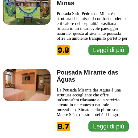
Minas
Pousada Sítio Pedras de Minas è una
struttura che unisce il comfort moderno
e il calore dell'ospitalità brasiliana.
Situata in un incantevole paesaggio
naturale, questa affascinante pousada
offre un ambiente tranquillo perfetto per
una fuga rilassante. Gli ospiti possono
9.8
godere di un'atmosfera intima e
Leggi di più
accogliente, rendendo il soggiorno
un'esperienza memorabile. La Pousada
Sítio Pedras de Minas dispone
... Leggi
di più
Pousada Mirante das
Águas
La Pousada Mirante das Águas è una
struttura accogliente che offre
un'atmosfera rilassante e un servizio
attento in un contesto naturale
mozzafiato. Situata nella pittoresca
Monte Sião, questo hotel è il luogo
ideale per coloro che cercano una fuga
9.7
dalla routine quotidiana. Immerso nel
Leggi di più
verde, la Pousada è circondata da
splendidi paesaggi e offre ospitalità di
1 km