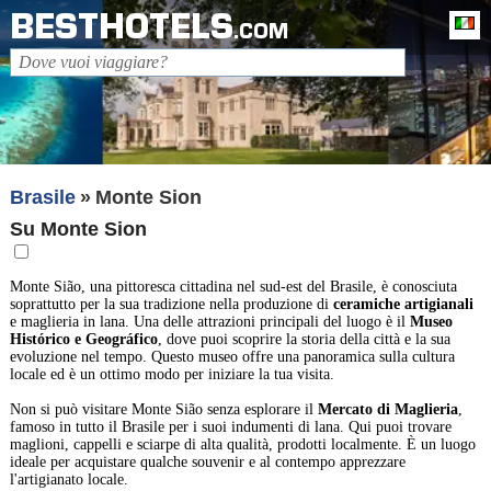
BESTHOTELS
It
.COM
Brasile
Monte Sion
Su Monte Sion
Monte Sião, una pittoresca cittadina nel sud-est del Brasile, è conosciuta
soprattutto per la sua tradizione nella produzione di
ceramiche artigianali
e maglieria in lana. Una delle attrazioni principali del luogo è il
Museo
Histórico e Geográfico
, dove puoi scoprire la storia della città e la sua
evoluzione nel tempo. Questo museo offre una panoramica sulla cultura
locale ed è un ottimo modo per iniziare la tua visita.
Non si può visitare Monte Sião senza esplorare il
Mercato di Maglieria
,
famoso in tutto il Brasile per i suoi indumenti di lana. Qui puoi trovare
maglioni, cappelli e sciarpe di alta qualità, prodotti localmente. È un luogo
ideale per acquistare qualche souvenir e al contempo apprezzare
l'artigianato locale.