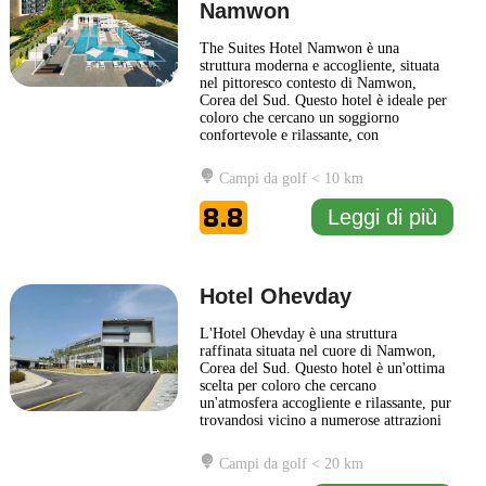
Namwon
The Suites Hotel Namwon è una
struttura moderna e accogliente, situata
nel pittoresco contesto di Namwon,
Corea del Sud. Questo hotel è ideale per
coloro che cercano un soggiorno
confortevole e rilassante, con
un'attenzione particolare ai dettagli e
all'ospitalità. Gli ospiti possono scegliere
Campi da golf < 10 km
tra una varietà di camere eleganti e ben
equipaggiate, pensate per garantire un
8.8
Leggi di più
alto livello di comfort e
... Leggi di più
Hotel Ohevday
L'Hotel Ohevday è una struttura
raffinata situata nel cuore di Namwon,
Corea del Sud. Questo hotel è un'ottima
scelta per coloro che cercano
un'atmosfera accogliente e rilassante, pur
trovandosi vicino a numerose attrazioni
locali. La sua posizione permette di
esplorare facilmente la bellezza naturale
Campi da golf < 20 km
della zona, con parchi e scenari