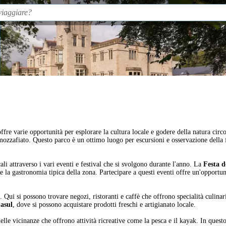
fre varie opportunità per esplorare la cultura locale e godere della natura circos
 mozzafiato. Questo parco è un ottimo luogo per escursioni e osservazione della f
cali attraverso i vari eventi e festival che si svolgono durante l'anno. La
Festa d
 e la gastronomia tipica della zona. Partecipare a questi eventi offre un'opportun
. Qui si possono trovare negozi, ristoranti e caffè che offrono specialità culinar
asul
, dove si possono acquistare prodotti freschi e artigianato locale.
 nelle vicinanze che offrono attività ricreative come la pesca e il kayak. In que