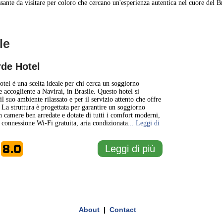
sante da visitare per coloro che cercano un'esperienza autentica nel cuore del Br
le
1 km
1 mi
rde Hotel
+
otel è una scelta ideale per chi cerca un soggiorno
 accogliente a Naviraí, in Brasile. Questo hotel si
il suo ambiente rilassato e per il servizio attento che offre
−
. La struttura è progettata per garantire un soggiorno
n camere ben arredate e dotate di tutti i comfort moderni,
 connessione Wi-Fi gratuita, aria condizionata
... Leggi di
8.0
Leggi di più
e
About
|
Contact