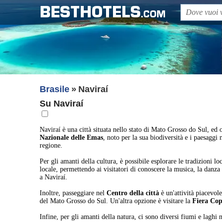
BESTHOTELS
.COM
Brasile
Naviraí
Su Naviraí
Naviraí è una città situata nello stato di Mato Grosso do Sul, ed of
Nazionale delle Emas
, noto per la sua biodiversità e i paesaggi
regione.
Per gli amanti della cultura, è possibile esplorare le tradizioni lo
locale, permettendo ai visitatori di conoscere la musica, la danza
a Naviraí.
Inoltre, passeggiare nel
Centro della città
è un'attività piacevole
del Mato Grosso do Sul. Un'altra opzione è visitare la
Fiera Cop
Infine, per gli amanti della natura, ci sono diversi fiumi e laghi